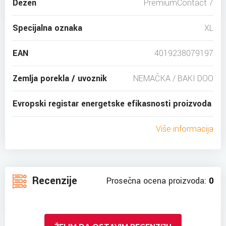
Dezen
PremiumContact 7
Specijalna oznaka
XL
EAN
4019238079197
Zemlja porekla / uvoznik
NEMAČKA / BAKI DOO
Evropski registar energetske efikasnosti proizvoda
Više informacija
Recenzije
Prosečna ocena proizvoda:
0