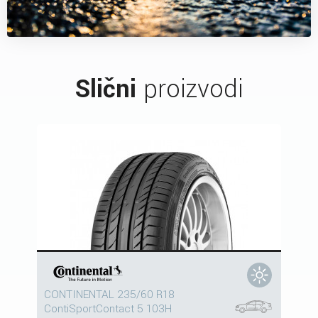
Slični
proizvodi
CONTINENTAL 235/60 R18
ContiSportContact 5 103H