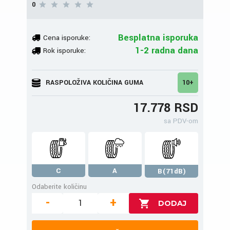
0
Besplatna isporuka
Cena isporuke:
1-2 radna dana
Rok isporuke:
RASPOLOŽIVA KOLIČINA GUMA
10+
17.778 RSD
sa PDV-om
C
A
B(71dB)
Odaberite količinu
-
+