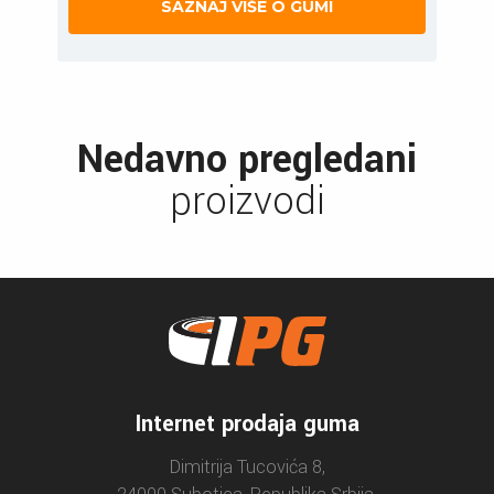
SAZNAJ VIŠE O GUMI
Nedavno pregledani
proizvodi
Internet prodaja guma
Dimitrija Tucovića 8,