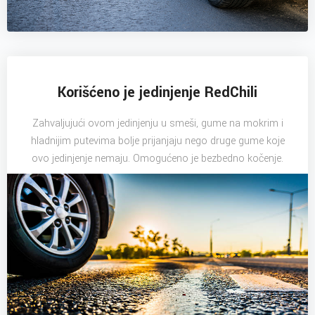
Korišćeno je jedinjenje RedChili
Zahvaljujući ovom jedinjenju u smeši, gume na mokrim i
hladnijim putevima bolje prijanjaju nego druge gume koje
ovo jedinjenje nemaju. Omogućeno je bezbedno kočenje.