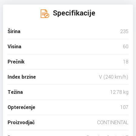
Specifikacije
Širina
235
Visina
60
Prečnik
18
Index brzine
V (240 km/h)
Težina
12.78 kg
Opterećenje
107
Proizvodjač
CONTINENTAL