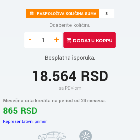
RASPOLOŽIVA KOLIČINA GUMA
3
Odaberite količinu
-
+
Besplatna isporuka.
18.564 RSD
sa PDV-om
Mesečna rata kredita na period od 24 meseca:
865 RSD
Reprezentativni primer