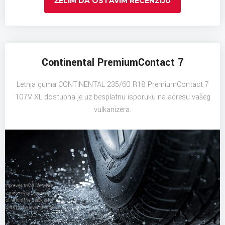
ŽELIM DA OSTAVIM RECENZIJU
Continental PremiumContact 7
Letnja guma CONTINENTAL 235/60 R18 PremiumContact 7
107V XL dostupna je uz besplatnu isporuku na adresu vašeg
vulkanizera.