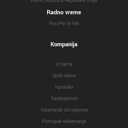
24000 Subotica, Republika Srbija.
Radno vreme
Pon/Pet 8-16h
Kompanija
O nama
Opšti uslovi
Isporuka
Saobraznost
Odustanak od ugovora
Postupak reklamacije