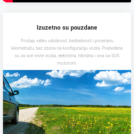
Izuzetno su pouzdane
Pružaju veliku udobnost, bezbednost i povećanu
kilometražu, bez obzira na konfiguraciju vozila. Predviđene
su za sve vrste vozila, električna, hibridna i ona sa SUS
motorom.