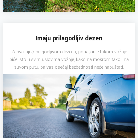
Imaju prilagodljiv dezen
Zahvaljujući prilgodljivom dezenu, ponašanje tokom vožnje
biće isto u svim uslovima vožnje, kako na mokrom tako i na
suvom putu, pa vas osećaj bezbednosti neće napuštati.