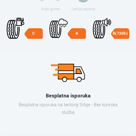
Auto gume
Letnja sezona
C
A
B(72db)
Besplatna isporuka
Besplatna isporuka na teritoriji Srbije - Bex kurirska
služba