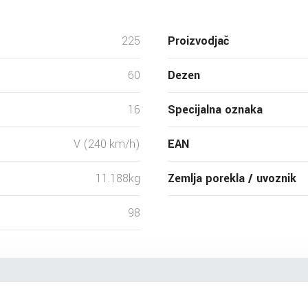
225
Proizvodjač
60
Dezen
16
Specijalna oznaka
V (240 km/h)
EAN
11.188kg
Zemlja porekla / uvoznik
98