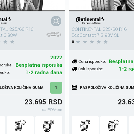
TAL 225/60 R16
CONTINENTAL 225/60 R16
ct 6 98W
EcoContact 7 S 98V SL
0
2022
Besplatna
Cena isporuke:
Besplatna isporuka
poruke:
1-2 r
Rok isporuke:
1-2 radna dana
oruke:
LOŽIVA KOLIČINA GUMA
1
RASPOLOŽIVA KOLIČINA GU
23.695 RSD
23.6
sa PDV-om