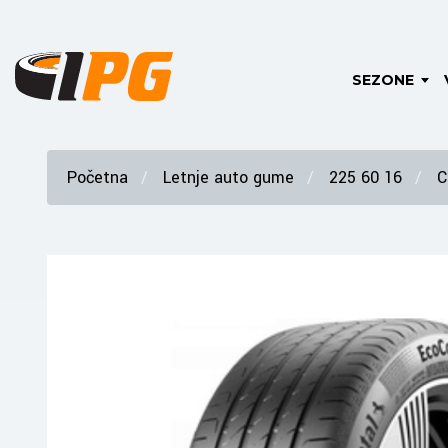
SEZONE
Početna
Letnje auto gume
225 60 16
C