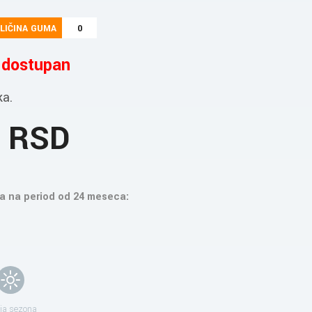
LIČINA GUMA
0
e dostupan
ka.
8 RSD
a na period od 24 meseca:
ja sezona