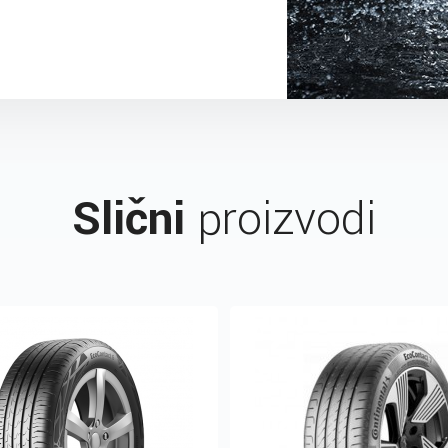
Slični
proizvodi