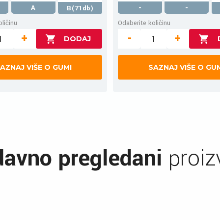
A
-
-
B(71db)
ličinu
Odaberite količinu
+
-
+
AZNAJ VIŠE O GUMI
SAZNAJ VIŠE O GU
avno pregledani
proiz