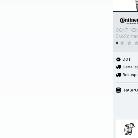
CONTINEN
EcoConta
0
DOT:
Cena is
Rok isp
RASPO