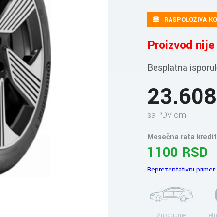
RASPOLOŽIVA KO
Proizvod nij
Besplatna isporu
23.60
sa PDV-om
Mesečna rata kredit
1100 RSD
Reprezentativni primer
Auto gume
Letn