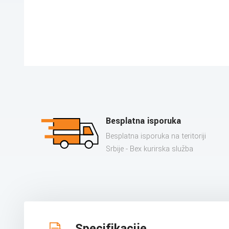
Besplatna isporuka
Besplatna isporuka na teritoriji
Srbije - Bex kurirska služba
Specifikacije