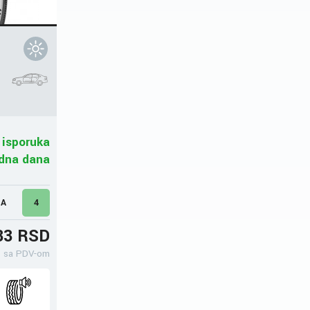
 isporuka
adna dana
MA
4
33 RSD
sa PDV-om