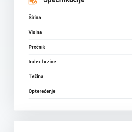
Širina
Visina
Prečnik
Index brzine
Težina
Opterećenje