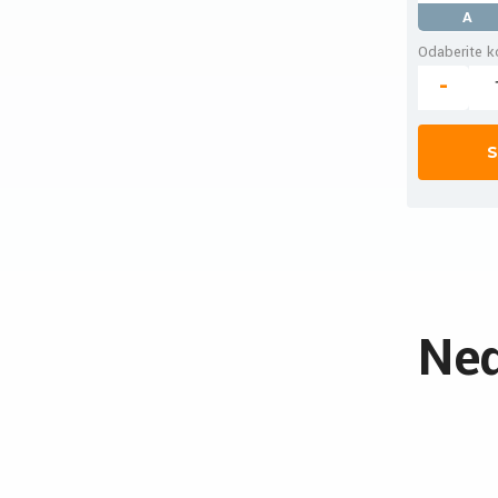
A
Odaberite ko
-
S
Ned