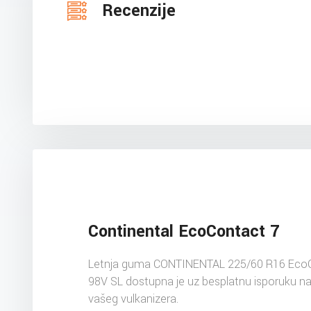
Recenzije
Continental EcoContact 7
Letnja guma CONTINENTAL 225/60 R16 Eco
98V SL dostupna je uz besplatnu isporuku n
vašeg vulkanizera.