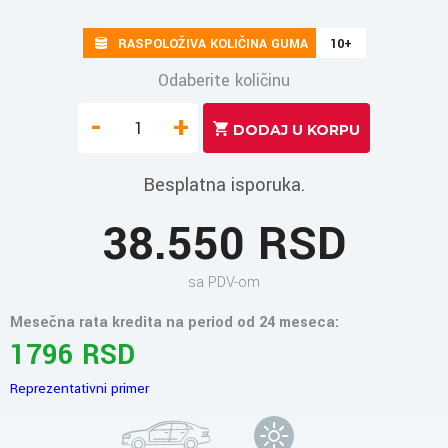
RASPOLOŽIVA KOLIČINA GUMA
10+
Odaberite količinu
-
+
Besplatna isporuka.
38.550 RSD
sa PDV-om
Mesečna rata kredita na period od 24 meseca:
1796 RSD
Reprezentativni primer