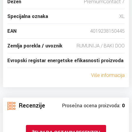
Dezen
PremiumContact 7
Specijalna oznaka
XL
EAN
4019238150445
Zemlja porekla / uvoznik
RUMUNIJA / BAKI DOO
Evropski registar energetske efikasnosti proizvoda
Više informacija
Recenzije
Prosečna ocena proizvoda:
0