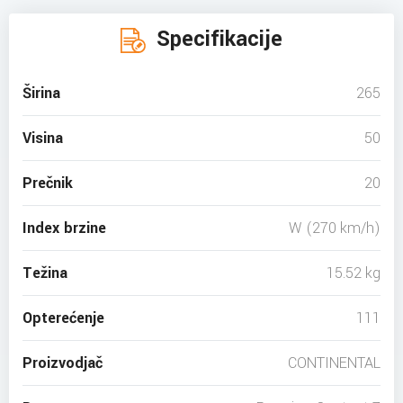
Specifikacije
Širina
265
Visina
50
Prečnik
20
Index brzine
W (270 km/h)
Težina
15.52 kg
Opterećenje
111
Proizvodjač
CONTINENTAL