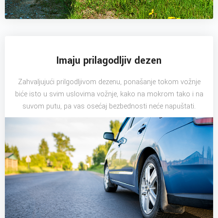
Imaju prilagodljiv dezen
Zahvaljujući prilgodljivom dezenu, ponašanje tokom vožnje
biće isto u svim uslovima vožnje, kako na mokrom tako i na
suvom putu, pa vas osećaj bezbednosti neće napuštati.