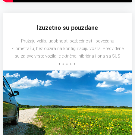
Izuzetno su pouzdane
Pružaju veliku udobnost, bezbednost i povećanu
kilometražu, bez obzira na konfiguraciju vozila. Predviđene
su za sve vrste vozila, električna, hibridna i ona sa SUS
motorom.