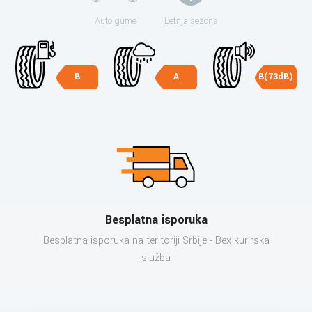
Auto gume
Letnja sezona
B
A
B(73dB)
Besplatna isporuka
Besplatna isporuka na teritoriji Srbije - Bex kurirska
služba