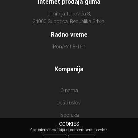
Internet prodaja guma
Dimitrija Tucovića 8,
24000 Subotica, Republika Srbija.
Radno vreme
Pon/Pet 8-16h
Kompanija
O nama
Opšti uslovi
Isporuka
COOKIES
Saobraznost
Sajt internet-prodaja-guma.com koristi cookie.