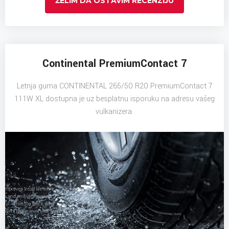
ŽELIM DA OSTAVIM RECENZIJU
Continental PremiumContact 7
Letnja guma CONTINENTAL 265/50 R20 PremiumContact 7
111W XL dostupna je uz besplatnu isporuku na adresu vašeg
vulkanizera.