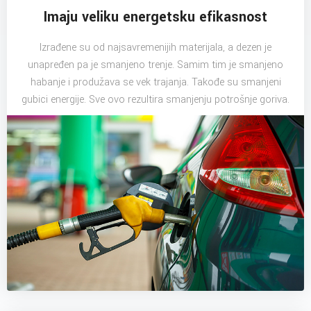
Imaju veliku energetsku efikasnost
Izrađene su od najsavremenijih materijala, a dezen je
unapređen pa je smanjeno trenje. Samim tim je smanjeno
habanje i produžava se vek trajanja. Takođe su smanjeni
gubici energije. Sve ovo rezultira smanjenju potrošnje goriva.