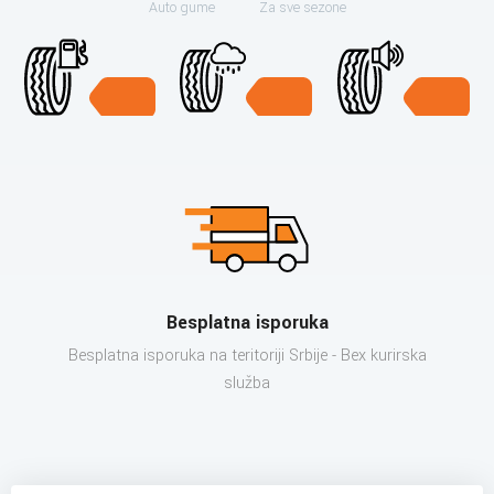
Auto gume
Za sve sezone
Besplatna isporuka
Besplatna isporuka na teritoriji Srbije - Bex kurirska
služba