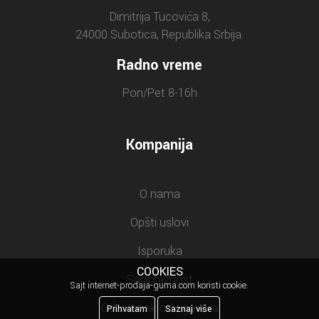
Dimitrija Tucovića 8,
24000 Subotica, Republika Srbija.
Radno vreme
Pon/Pet 8-16h
Kompanija
O nama
Opšti uslovi
Isporuka
COOKIES
Saobraznost
Sajt internet-prodaja-guma.com koristi cookie.
Odustanak od ugovora
Prihvatam
Saznaj više