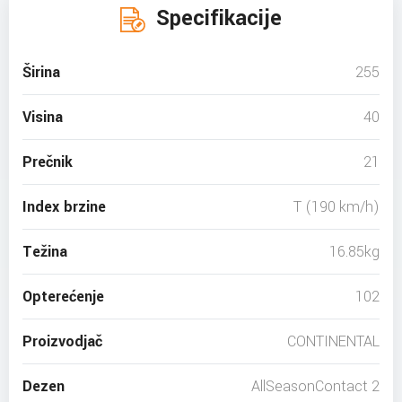
Specifikacije
Širina
255
Visina
40
Prečnik
21
Index brzine
T (190 km/h)
Težina
16.85kg
Opterećenje
102
Proizvodjač
CONTINENTAL
Dezen
AllSeasonContact 2