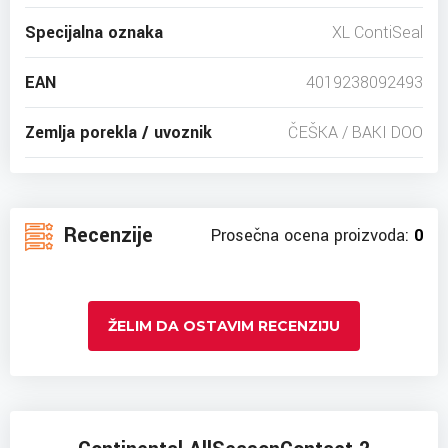
Specijalna oznaka
XL ContiSeal
EAN
4019238092493
Zemlja porekla / uvoznik
ČEŠKA / BAKI DOO
Recenzije
Prosečna ocena proizvoda:
0
ŽELIM DA OSTAVIM RECENZIJU