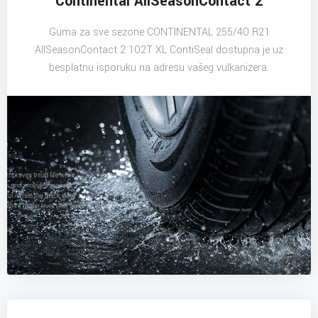
Continental AllSeasonContact 2
Guma za sve sezone CONTINENTAL 255/40 R21
AllSeasonContact 2 102T XL ContiSeal dostupna je uz
besplatnu isporuku na adresu vašeg vulkanizera.