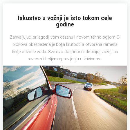
Iskustvo u vožnji je isto tokom cele
godine
Zahvaljujući prilagodljivom dezenu i novom tehnologijom C-
blokova obezbeđena je bolja krutost, a otvorena ramena
bolje odvode vodu. Sve ovo doprinosi udobnijoj vožnji na
ravnom i boljem upravljanju u krivinama.