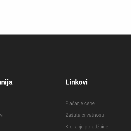
nija
Linkovi
Plaćanje cene
vi
Zaštita privatnosti
Kreiranje porudžbine