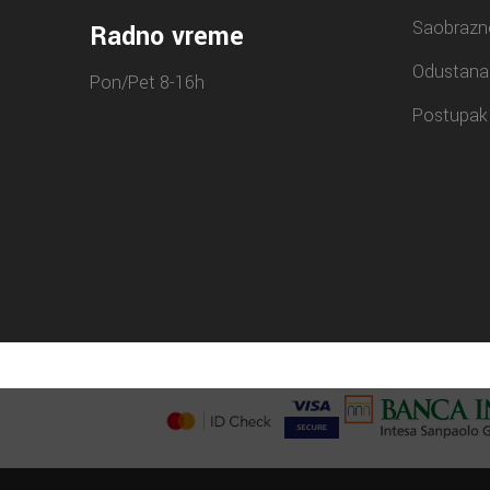
Saobrazn
Radno vreme
Odustana
Pon/Pet 8-16h
Postupak 