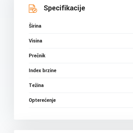
Specifikacije
Širina
Visina
Prečnik
Index brzine
Težina
Opterećenje