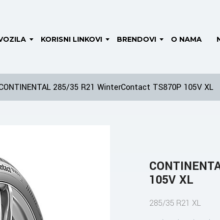
VOZILA
KORISNI LINKOVI
BRENDOVI
O NAMA
CONTINENTAL 285/35 R21 WinterContact TS870P 105V XL
CONTINENTAL
105V XL
285/35 R21 XL