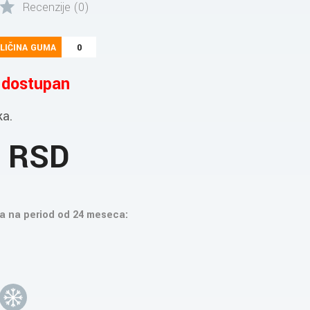
Recenzije (0)
LIČINA GUMA
0
e dostupan
ka.
3 RSD
a na period od 24 meseca: