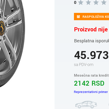
0
RASPOLOŽIVA KO
Proizvod nij
Besplatna isporu
45.97
sa PDV-om
Mesečna rata kredit
2142 RSD
Reprezentativni primer