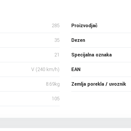
285
Proizvodjač
35
Dezen
21
Specijalna oznaka
V (240 km/h)
EAN
8.69kg
Zemlja porekla / uvoznik
105