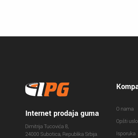
Kompa
O nama
Internet prodaja guma
Opšti uslo
Dimitrija Tucovića 8,
Isporuka
24000 Subotica, Republika Srbija.