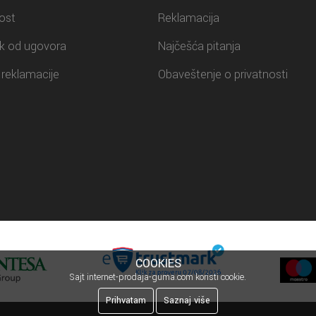
ost
Reklamacija
k od ugovora
Najčešća pitanja
reklamacije
Obaveštenje o privatnosti
COOKIES
Sajt internet-prodaja-guma.com koristi cookie.
Prihvatam
Saznaj više