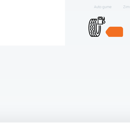
Auto gume
Zim