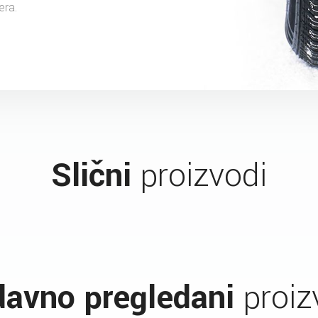
era.
Slični
proizvodi
avno pregledani
proiz