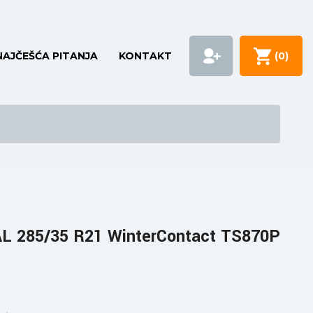
NAJČEŠĆA PITANJA
KONTAKT
(
0
)
 285/35 R21 WinterContact TS870P