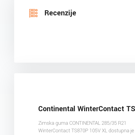
Recenzije
Continental WinterContact T
Zimska guma CONTINENTAL 285/35 R21
WinterContact TS870P 105V XL dostupna je