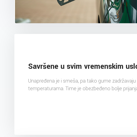
Savršene u svim vremenskim usl
Unapređena je i smeša, pa tako gume zadržavaju 
temperaturama. Time je obezbeđeno bolje prijanj