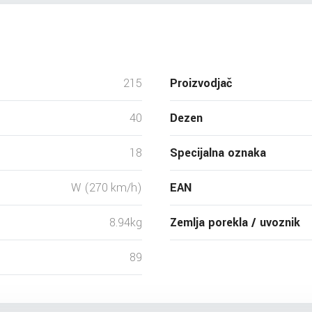
215
Proizvodjač
40
Dezen
18
Specijalna oznaka
W (270 km/h)
EAN
8.94kg
Zemlja porekla / uvoznik
89