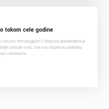
sto tokom cele godine
nu i novom tehnologijom C-blokova obezbeđena je
bolje odvode vodu. Sve ovo doprinosi udobnijoj
nju u krivinama.