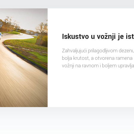
Iskustvo u vožnji je i
Zahvaljujući prilagodljivom deze
bolja krutost, a otvorena ramena 
vožnji na ravnom i boljem upravlja