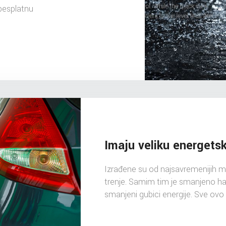
besplatnu
Imaju veliku energets
Izrađene su od najsavremenijih m
trenje. Samim tim je smanjeno hab
smanjeni gubici energije. Sve ovo 