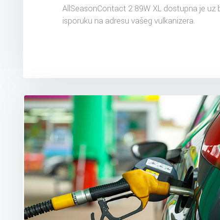
AllSeasonContact 2 89W XL dostupna je uz 
isporuku na adresu vašeg vulkanizera.