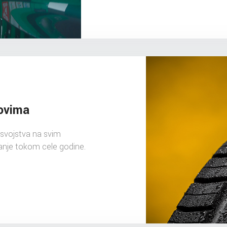
ovima
svojstva na svim
anje tokom cele godine.