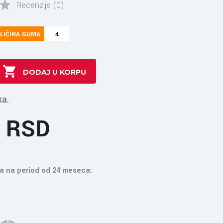
Recenzije (0)
LIČINA GUMA
4
ka.
5 RSD
a na period od 24 meseca: