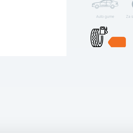
Auto gume
Za 