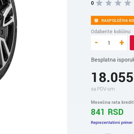
0
RASPOLOŽIVA KO
Odaberite količinu
-
+
Besplatna isporu
18.05
sa PDV-om
Mesečna rata kredit
841 RSD
Reprezentativni primer