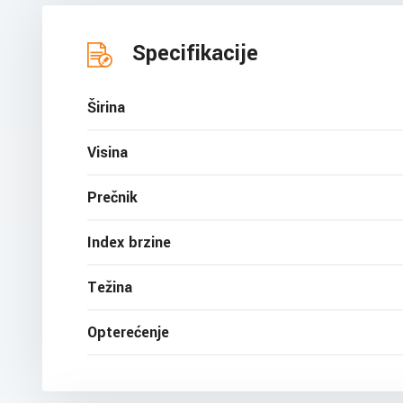
Specifikacije
Širina
Visina
Prečnik
Index brzine
Težina
Opterećenje