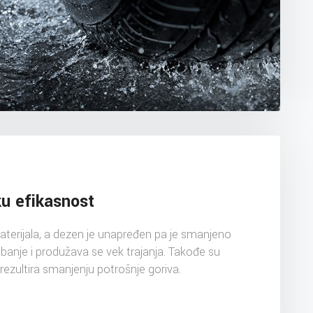
ku efikasnost
aterijala, a dezen je unapređen pa je smanjeno
anje i produžava se vek trajanja. Takođe su
rezultira smanjenju potrošnje goriva.