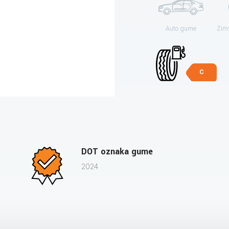
Auto gume
Zim
C
DOT oznaka gume
2024