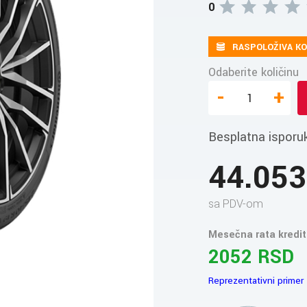
0
RASPOLOŽIVA KO
Odaberite količinu
-
+
Besplatna isporu
44.05
sa PDV-om
Mesečna rata kredit
2052 RSD
Reprezentativni primer