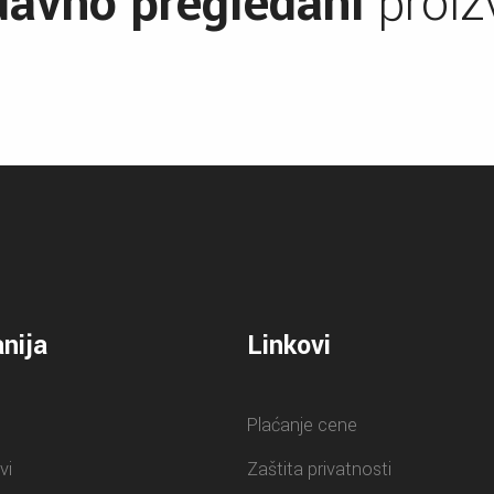
avno pregledani
proiz
nija
Linkovi
Plaćanje cene
vi
Zaštita privatnosti