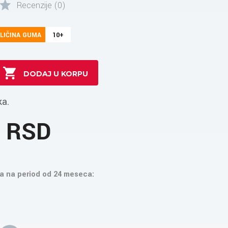
Recenzije (0)
LIČINA GUMA
10+
ka.
3 RSD
a na period od 24 meseca: