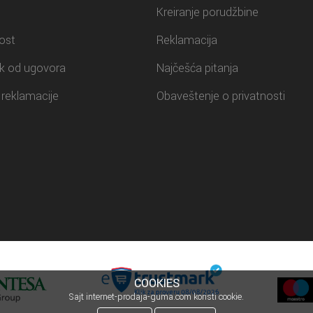
Kreiranje porudžbine
ost
Reklamacija
k od ugovora
Najčešća pitanja
reklamacije
Obaveštenje o privatnosti
COOKIES
Sajt internet-prodaja-guma.com koristi cookie.