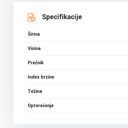
Specifikacije
Širina
Visina
Prečnik
Index brzine
Težina
Opterećenje