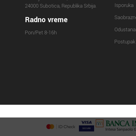
Isporuka
24000 Subotica, Republika Srbija.
Saobrazn
Radno vreme
Odustana
Pon/Pet 8-16h
Postupak 