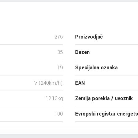
275
Proizvodjač
35
Dezen
19
Specijalna oznaka
V (240km/h)
EAN
12.13kg
Zemlja porekla / uvoznik
100
Evropski registar energet