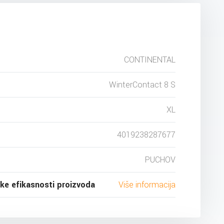
CONTINENTAL
WinterContact 8 S
XL
4019238287677
PUCHOV
ske efikasnosti proizvoda
Više informacija