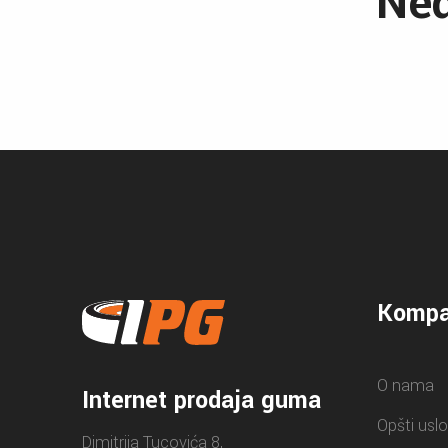
Ned
Kompa
O nama
Internet prodaja guma
Opšti uslo
Dimitrija Tucovića 8,