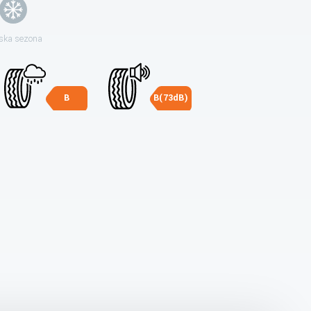
ska sezona
B
B(73dB)