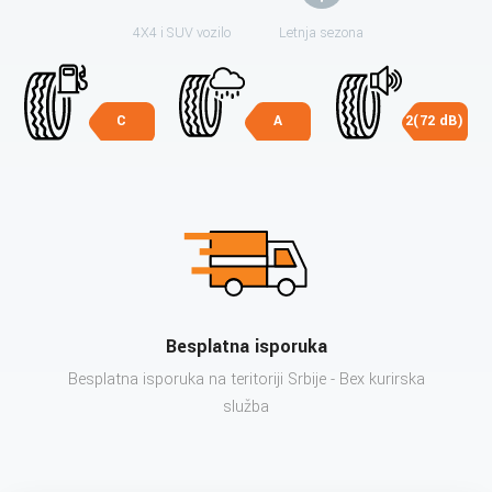
4X4 i SUV vozilo
Letnja sezona
C
A
2(72 dB)
Besplatna isporuka
Besplatna isporuka na teritoriji Srbije - Bex kurirska
služba