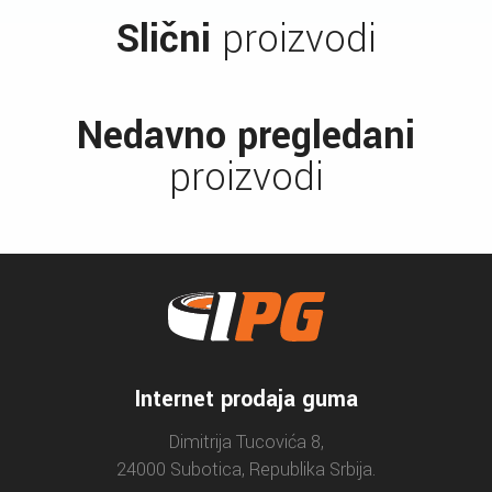
Slični
proizvodi
Nedavno pregledani
proizvodi
Internet prodaja guma
Dimitrija Tucovića 8,
24000 Subotica, Republika Srbija.