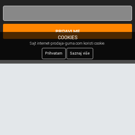
PRIJAVI ME
COOKIES
Sajt internet-prodaja-guma.com koristi cookie.
Prihvatam
Saznaj više