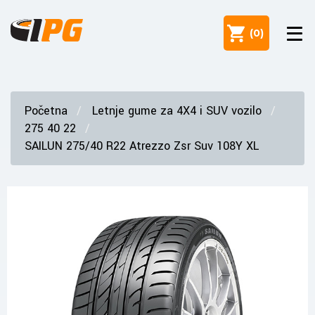
(
0
)
Početna
Letnje gume za 4X4 i SUV vozilo
275 40 22
SAILUN 275/40 R22 Atrezzo Zsr Suv 108Y XL