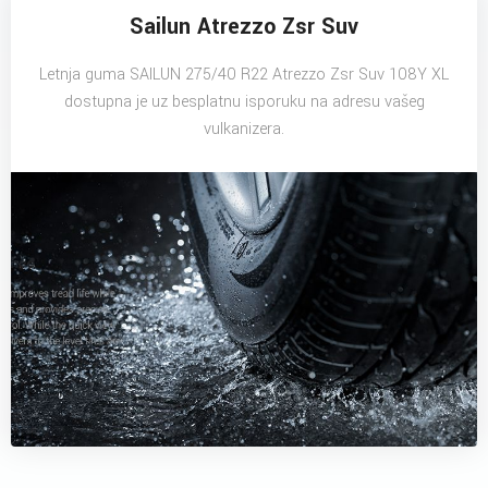
Sailun Atrezzo Zsr Suv
Letnja guma SAILUN 275/40 R22 Atrezzo Zsr Suv 108Y XL
dostupna je uz besplatnu isporuku na adresu vašeg
vulkanizera.