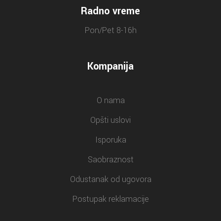
Radno vreme
Pon/Pet 8-16h
Kompanija
O nama
Opšti uslovi
Isporuka
Saobraznost
Odustanak od ugovora
Postupak reklamacije