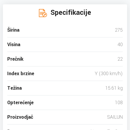
Specifikacije
Širina
275
Visina
40
Prečnik
22
Index brzine
Y (300 km/h)
Težina
15.61 kg
Opterećenje
108
Proizvodjač
SAILUN