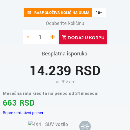
RASPOLOŽIVA KOLIČINA GUMA
10+
Odaberite količinu
-
+
Besplatna isporuka.
14.239 RSD
sa PDV-om
Mesečna rata kredita na period od 24 meseca:
663 RSD
Reprezentativni primer