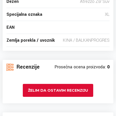
Dezen
Atrezzo Zsr Suv
Specijalna oznaka
XL
EAN
Zemlja porekla / uvoznik
KINA / BALKANPROGRES
Recenzije
Prosečna ocena proizvoda:
0
ŽELIM DA OSTAVIM RECENZIJU