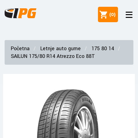
(
0
)
Početna
Letnje auto gume
175 80 14
SAILUN 175/80 R14 Atrezzo Eco 88T