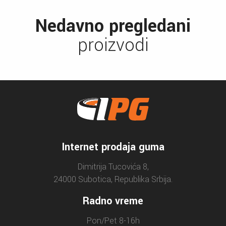
Nedavno pregledani
proizvodi
Internet prodaja guma
Dimitrija Tucovića 8,
24000 Subotica, Republika Srbija.
Radno vreme
Pon/Pet 8-16h