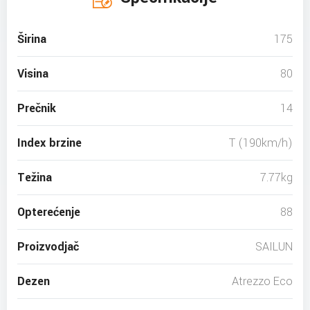
Širina
175
Visina
80
Prečnik
14
Index brzine
T (190km/h)
Težina
7.77kg
Opterećenje
88
Proizvodjač
SAILUN
Dezen
Atrezzo Eco