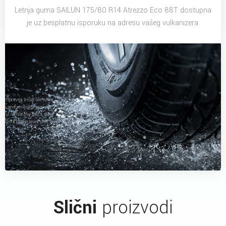
Letnja guma SAILUN 175/80 R14 Atrezzo Eco 88T dostupna
je uz besplatnu isporuku na adresu vašeg vulkanizera.
Slični
proizvodi