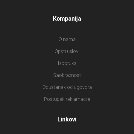
Kompanija
O nama
Opšti uslovi
Isporuka
Saobraznost
Odustanak od ugovora
Postupak reklamacije
Linkovi