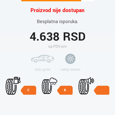
Proizvod nije dostupan
Besplatna isporuka.
4.638 RSD
sa PDV-om
Auto gume
Letnja sezona
C
B