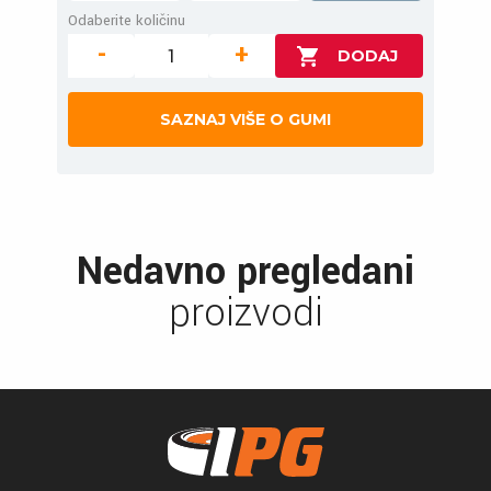
Odaberite količinu
-
+
SAZNAJ VIŠE O GUMI
Nedavno pregledani
proizvodi