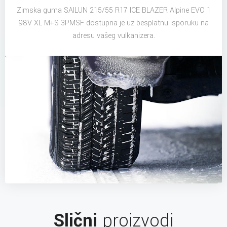
Zimska guma SAILUN 215/55 R17 ICE BLAZER Alpine EVO 1
98V XL M+S 3PMSF dostupna je uz besplatnu isporuku na
adresu vašeg vulkanizera.
Slični
proizvodi