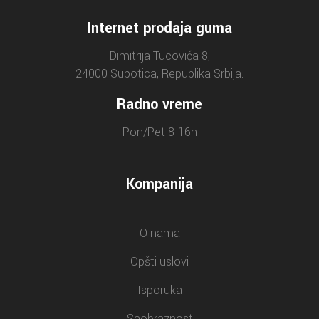
Internet prodaja guma
Dimitrija Tucovića 8,
24000 Subotica, Republika Srbija.
Radno vreme
Pon/Pet 8-16h
Kompanija
O nama
Opšti uslovi
Isporuka
Saobraznost