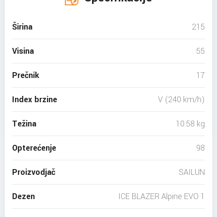
Širina
215
Visina
55
Prečnik
17
Index brzine
V (240 km/h)
Težina
10.58 kg
Opterećenje
98
Proizvodjač
SAILUN
Dezen
ICE BLAZER Alpine EVO 1