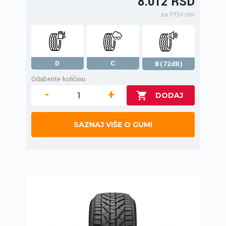
8.012 RSD
sa PDV-om
D
C
B(72dB)
Odaberite količinu
-
+
SAZNAJ VIŠE O GUMI