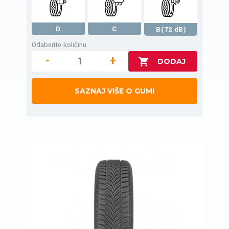
D
C
B(72 dB)
Odaberite količinu
-
+
SAZNAJ VIŠE O GUMI