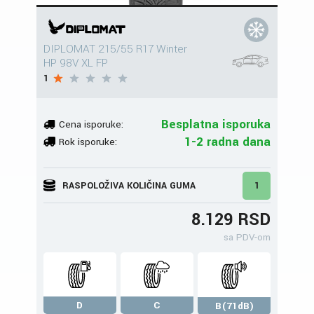
DIPLOMAT 215/55 R17 Winter
HP 98V XL FP
1
Besplatna isporuka
Cena isporuke:
1-2 radna dana
Rok isporuke:
RASPOLOŽIVA KOLIČINA GUMA
1
8.129 RSD
sa PDV-om
D
C
B(71dB)