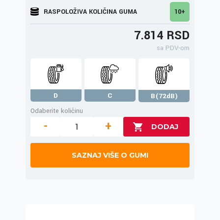
RASPOLOŽIVA KOLIČINA GUMA
10+
7.814 RSD
sa PDV-om
D
C
B(72dB)
Odaberite količinu
-
+
SAZNAJ VIŠE O GUMI