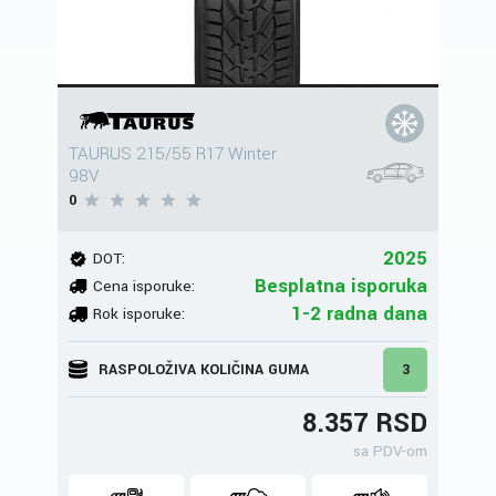
TAURUS 215/55 R17 Winter
98V
0
2025
DOT:
Besplatna isporuka
Cena isporuke:
1-2 radna dana
Rok isporuke:
RASPOLOŽIVA KOLIČINA GUMA
3
8.357 RSD
sa PDV-om