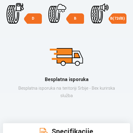
D
B
B(72dB)
Besplatna isporuka
Besplatna isporuka na teritoriji Srbije - Bex kurirska
služba
Specifikacije