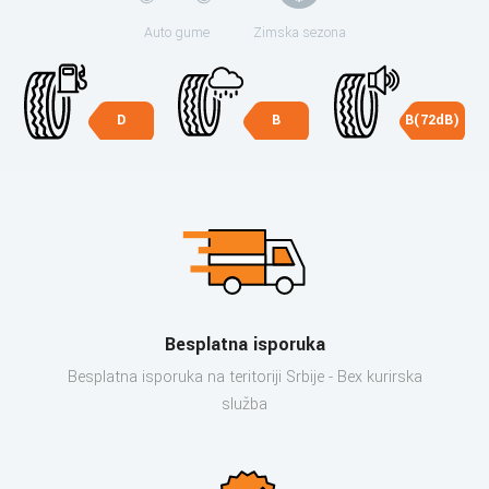
Auto gume
Zimska sezona
D
B
B(72dB)
Besplatna isporuka
Besplatna isporuka na teritoriji Srbije - Bex kurirska
služba