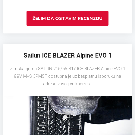
ŽELIM DA OSTAVIM RECENZIJU
Sailun ICE BLAZER Alpine EVO 1
Zimska guma SAILUN 215/65 R17 ICE BLAZER Alpine EVO 1
99V M+S 3PMSF dostupna je uz besplatnu isporuku na
adresu vašeg vulkanizera.