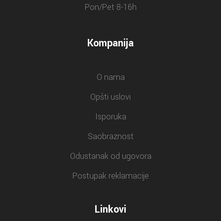
Pon/Pet 8-16h
Kompanija
O nama
Opšti uslovi
Isporuka
Saobraznost
Odustanak od ugovora
Postupak reklamacije
Linkovi