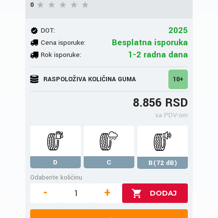
0
2025
DOT:
Besplatna isporuka
Cena isporuke:
1-2 radna dana
Rok isporuke:
RASPOLOŽIVA KOLIČINA GUMA
10+
8.856 RSD
sa PDV-om
D
C
B(72 dB)
Odaberite količinu
-
+