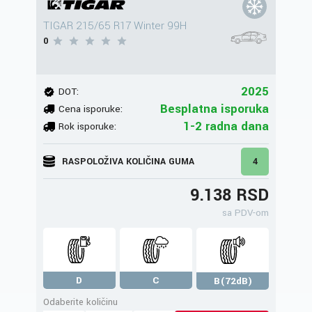
TIGAR 215/65 R17 Winter 99H
0
2025
DOT:
Besplatna isporuka
Cena isporuke:
1-2 radna dana
Rok isporuke:
RASPOLOŽIVA KOLIČINA GUMA
4
9.138 RSD
sa PDV-om
D
C
B(72dB)
Odaberite količinu