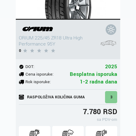
ORIUM 225/45 ZR18 Ultra High
Performance 95Y
0
2025
DOT:
Besplatna isporuka
Cena isporuke:
1-2 radna dana
Rok isporuke:
RASPOLOŽIVA KOLIČINA GUMA
3
7.780 RSD
sa PDV-om