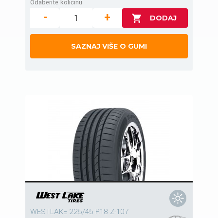
Odaberite količinu
-
+
SAZNAJ VIŠE O GUMI
WESTLAKE 225/45 R18 Z-107