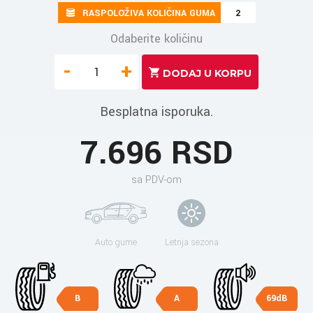
RASPOLOŽIVA KOLIČINA GUMA
2
Odaberite količinu
-
+
Besplatna isporuka.
7.696 RSD
sa PDV-om
Auto gume
Letnja sezona
B
A
69dB