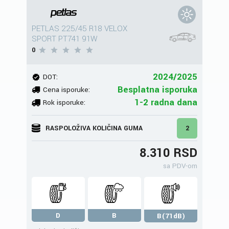
PETLAS 225/45 R18 VELOX
SPORT PT741 91W
0
2024/2025
DOT:
Besplatna isporuka
Cena isporuke:
1-2 radna dana
Rok isporuke:
RASPOLOŽIVA KOLIČINA GUMA
2
8.310 RSD
sa PDV-om
D
B
B(71dB)