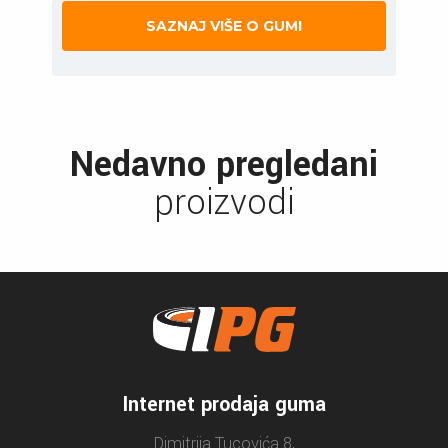
SAZNAJ VIŠE O GUMI
Nedavno pregledani
proizvodi
Internet prodaja guma
Dimitrija Tucovića 8,