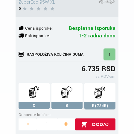
ZuperEco 95W XL
0
Besplatna isporuka
Cena isporuke:
1-2 radna dana
Rok isporuke:
RASPOLOŽIVA KOLIČINA GUMA
1
6.735 RSD
sa PDV-om
C
B
B(72dB)
Odaberite količinu
-
+