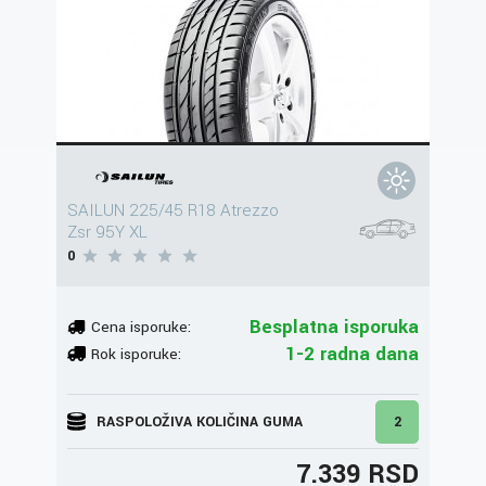
SAILUN 225/45 R18 Atrezzo
Zsr 95Y XL
0
Besplatna isporuka
Cena isporuke:
1-2 radna dana
Rok isporuke:
RASPOLOŽIVA KOLIČINA GUMA
2
7.339 RSD