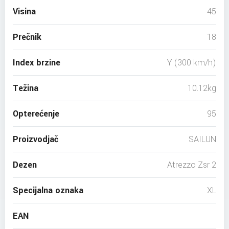
Visina
45
Prečnik
18
Index brzine
Y (300 km/h)
Težina
10.12kg
Opterećenje
95
Proizvodjač
SAILUN
Dezen
Atrezzo Zsr 2
Specijalna oznaka
XL
EAN