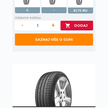
C
-
B(72 db)
Odaberite količinu
-
+
SAZNAJ VIŠE O GUMI