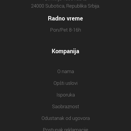
24000 Subotica, Republika Srbija.
Radno vreme
Pon/Pet 8-16h
Kompanija
O nama
Opšti uslovi
Isporuka
Saobraznost
Odustanak od ugovora
Postupak reklamacije