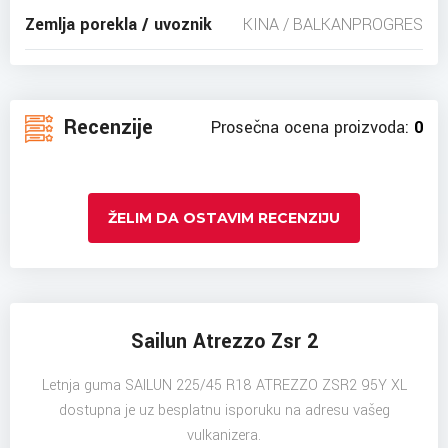
Zemlja porekla / uvoznik
KINA / BALKANPROGRES
Recenzije
Prosečna ocena proizvoda:
0
ŽELIM DA OSTAVIM RECENZIJU
Sailun Atrezzo Zsr 2
Letnja guma SAILUN 225/45 R18 ATREZZO ZSR2 95Y XL
dostupna je uz besplatnu isporuku na adresu vašeg
vulkanizera.