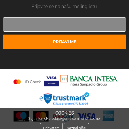
Prijavite se na našu mejling listu.
PRIJAVI ME
COOKIES
Sajt internet-prodaja-guma.com koristi cookie.
Prihvatam
Saznaj više