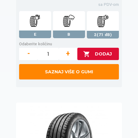
sa PDV-om
E
B
2(71 dB)
Odaberite količinu
-
+
SAZNAJ VIŠE O GUMI