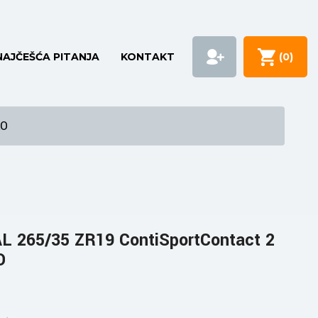
NAJČEŠĆA PITANJA
KONTAKT
(
0
)
AO
 265/35 ZR19 ContiSportContact 2
O