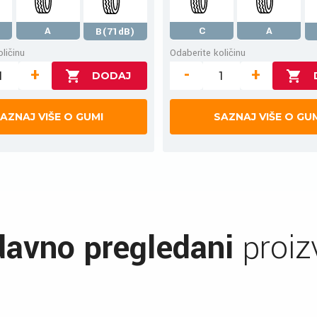
A
C
A
B(71dB)
ličinu
Odaberite količinu
+
-
+
AZNAJ VIŠE O GUMI
SAZNAJ VIŠE O GU
avno pregledani
proiz