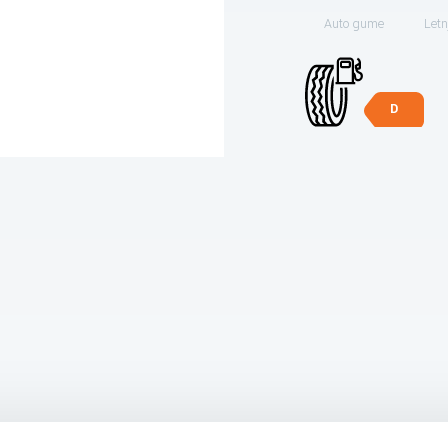
Auto gume
Letn
D