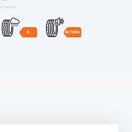
ja sezona
B
B(73db)