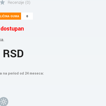
Recenzije (0)
LIČINA GUMA
0
e dostupan
ka.
8 RSD
a na period od 24 meseca: