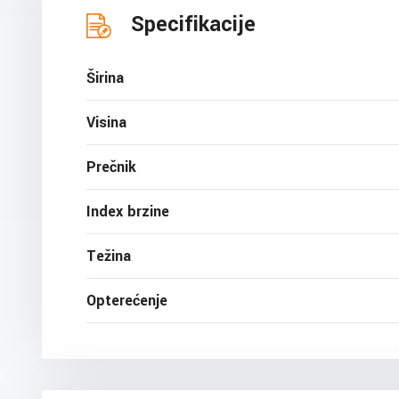
Specifikacije
Širina
Visina
Prečnik
Index brzine
Težina
Opterećenje