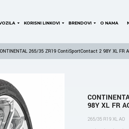
VOZILA
KORISNI LINKOVI
BRENDOVI
O NAMA
ONTINENTAL 265/35 ZR19 ContiSportContact 2 98Y XL FR 
CONTINENTAL
98Y XL FR A
265/35 R19 XL AO