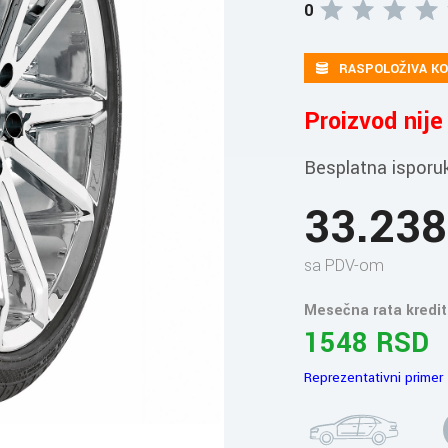
0
RASPOLOŽIVA KO
Proizvod nij
Besplatna isporu
33.23
sa PDV-om
Mesečna rata kredit
1548 RSD
Reprezentativni primer