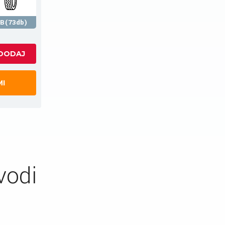
B(73db)
MI
vodi