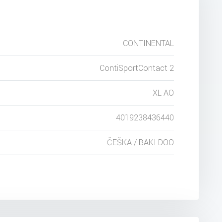
CONTINENTAL
ContiSportContact 2
XL AO
4019238436440
ČEŠKA / BAKI DOO