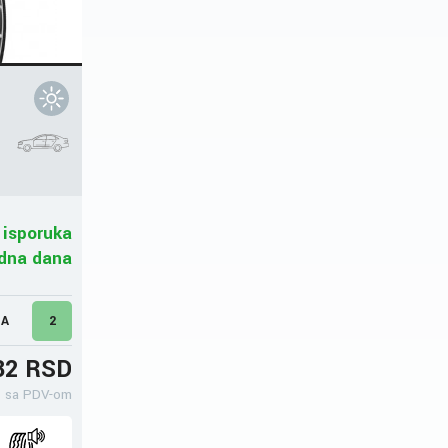
 isporuka
adna dana
MA
2
32 RSD
sa PDV-om