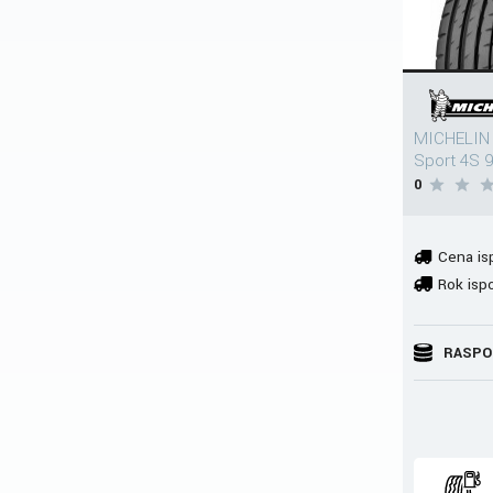
MICHELIN 
Sport 4S 
0
Cena is
Rok isp
RASPO