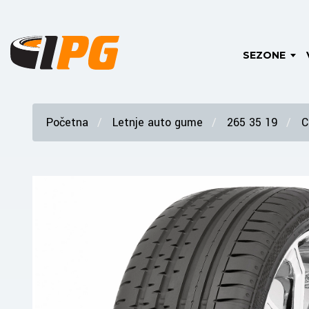
SEZONE
Početna
Letnje auto gume
265 35 19
C