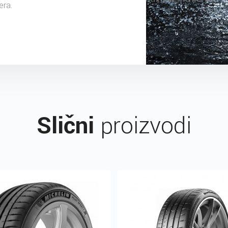
era.
Slični
proizvodi