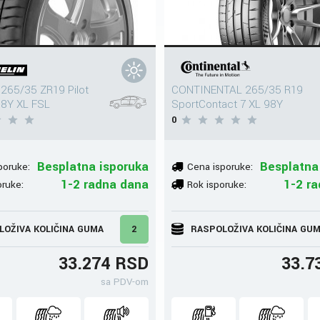
265/35 ZR19 Pilot
CONTINENTAL 265/35 R19
98Y XL FSL
SportContact 7 XL 98Y
0
Besplatna isporuka
Besplatna
poruke:
Cena isporuke:
1-2 radna dana
1-2 r
oruke:
Rok isporuke:
LOŽIVA KOLIČINA GUMA
2
RASPOLOŽIVA KOLIČINA GU
33.274 RSD
33.7
sa PDV-om