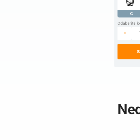
C
Odaberite ko
-
S
Ned