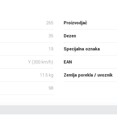
265
Proizvodjač
35
Dezen
19
Specijalna oznaka
Y (300 km/h)
EAN
11.5 kg
Zemlja porekla / uvoznik
98