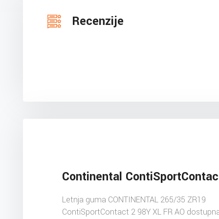
Recenzije
Continental ContiSportContac
Letnja guma CONTINENTAL 265/35 ZR19
ContiSportContact 2 98Y XL FR AO dostupna