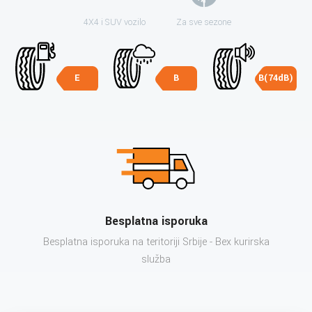
4X4 i SUV vozilo
Za sve sezone
E
B
B(74dB)
Besplatna isporuka
Besplatna isporuka na teritoriji Srbije - Bex kurirska
služba