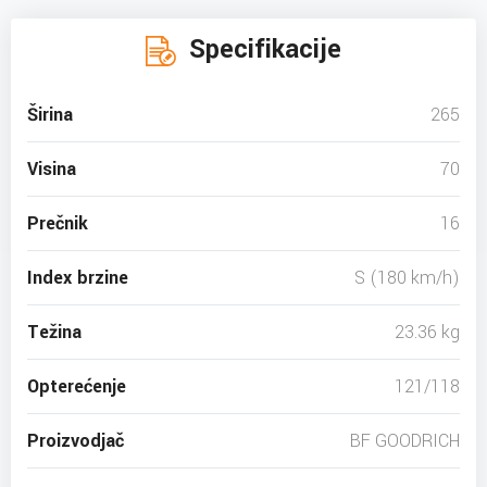
Specifikacije
Širina
265
Visina
70
Prečnik
16
Index brzine
S (180 km/h)
Težina
23.36 kg
Opterećenje
121/118
Proizvodjač
BF GOODRICH