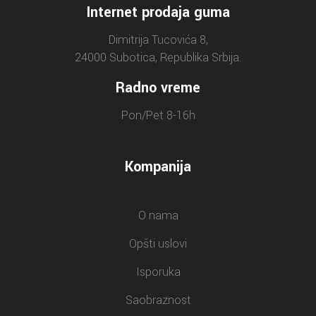
Internet prodaja guma
Dimitrija Tucovića 8,
24000 Subotica, Republika Srbija.
Radno vreme
Pon/Pet 8-16h
Kompanija
O nama
Opšti uslovi
Isporuka
Saobraznost