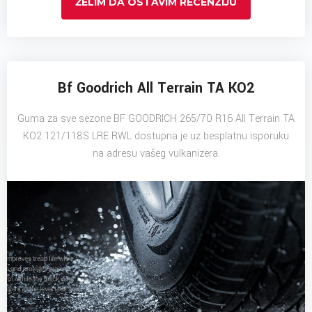
ŽELIM DA OSTAVIM RECENZIJU
Bf Goodrich All Terrain TA KO2
Guma za sve sezone BF GOODRICH 265/70 R16 All Terrain TA
KO2 121/118S LRE RWL dostupna je uz besplatnu isporuku
na adresu vašeg vulkanizera.