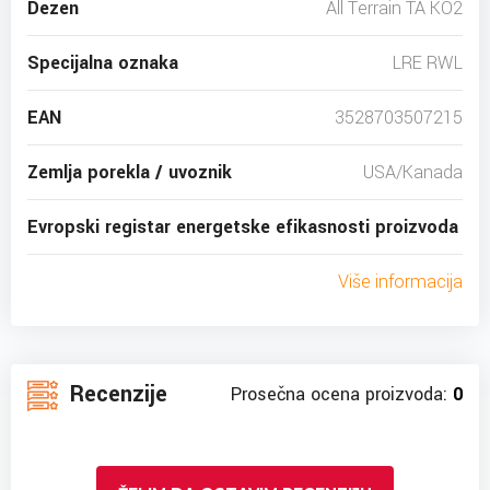
Dezen
All Terrain TA KO2
Specijalna oznaka
LRE RWL
EAN
3528703507215
Zemlja porekla / uvoznik
USA/Kanada
Evropski registar energetske efikasnosti proizvoda
Više informacija
Recenzije
Prosečna ocena proizvoda:
0