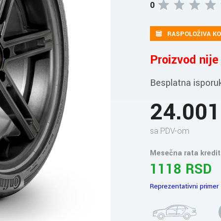
0
RASPOLOŽIVA KO
Proizvod nij
Besplatna isporu
24.00
sa PDV-om
Mesečna rata kredit
1118 RSD
Reprezentativni primer