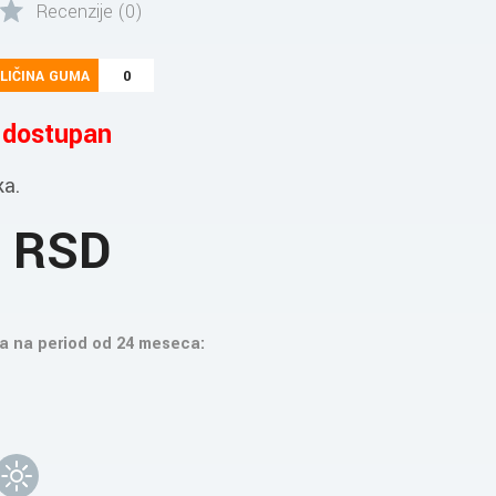
Recenzije (0)
LIČINA GUMA
0
e dostupan
ka.
1 RSD
a na period od 24 meseca: