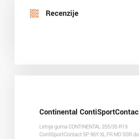
Recenzije
Continental ContiSportContac
Letnja guma CONTINENTAL 255/35 R19
ContiSportContact 5P 96Y XL FR MO SSR do