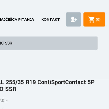
NAJČEŠĆA PITANJA
KONTAKT
(
0
)
MO SSR
 255/35 R19 ContiSportContact 5P
MO SSR
 MOE