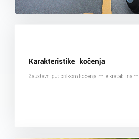
Karakteristike kočenja
Zaustavni put prilikom kočenja im je kratak i na 