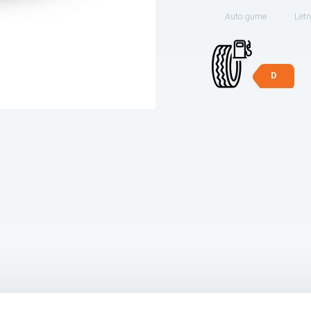
Auto gume
Letn
D