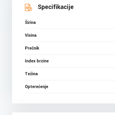
Specifikacije
Širina
Visina
Prečnik
Index brzine
Težina
Opterećenje