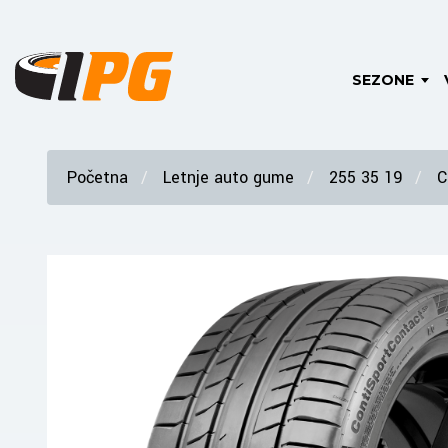
SEZONE
Početna
Letnje auto gume
255 35 19
C