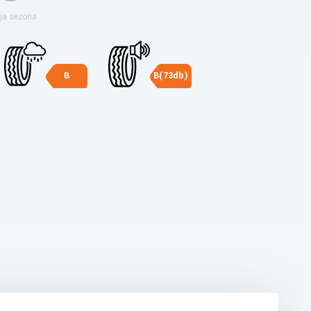
ja sezona
B
B(73db)