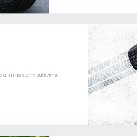
mokrim i na suvim putevima.