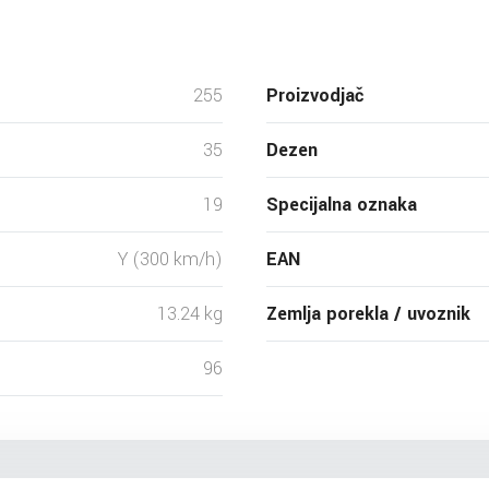
255
Proizvodjač
35
Dezen
19
Specijalna oznaka
Y (300 km/h)
EAN
13.24 kg
Zemlja porekla / uvoznik
96