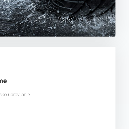
ume
ko upravljanje.