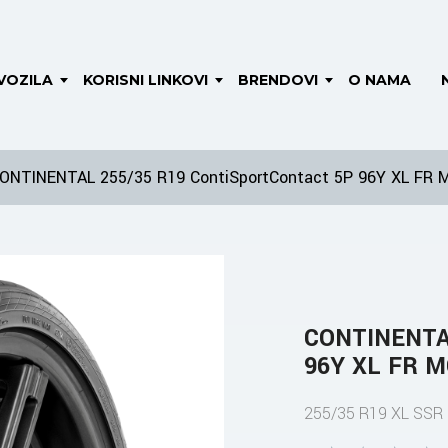
VOZILA
KORISNI LINKOVI
BRENDOVI
O NAMA
ONTINENTAL 255/35 R19 ContiSportContact 5P 96Y XL FR 
CONTINENTAL
96Y XL FR 
255/35 R19 XL SSR