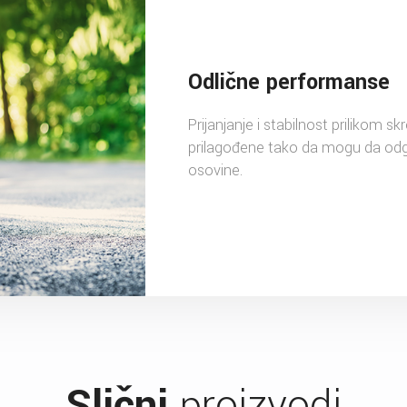
Odlične performanse
Prijanjanje i stabilnost prilikom s
prilagođene tako da mogu da odgo
osovine.
Slični
proizvodi