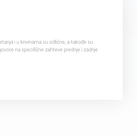
kretanja i u krivinama su odlične, a takođe su
vore na specifične zahteve prednje i zadnje