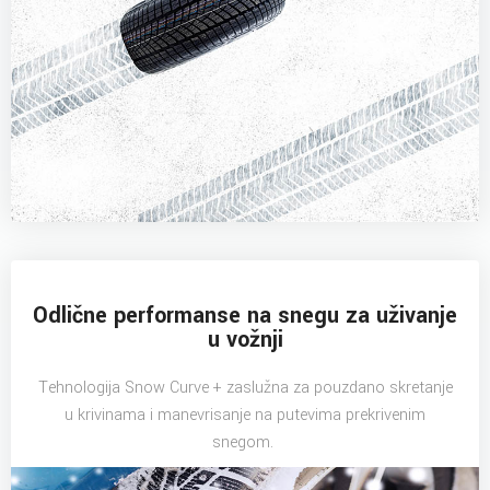
Odlične performanse na snegu za uživanje
u vožnji
Tehnologija Snow Curve + zaslužna za pouzdano skretanje
u krivinama i manevrisanje na putevima prekrivenim
snegom.