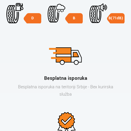
D
B
B(71dB)
Besplatna isporuka
Besplatna isporuka na teritoriji Srbije - Bex kurirska
služba