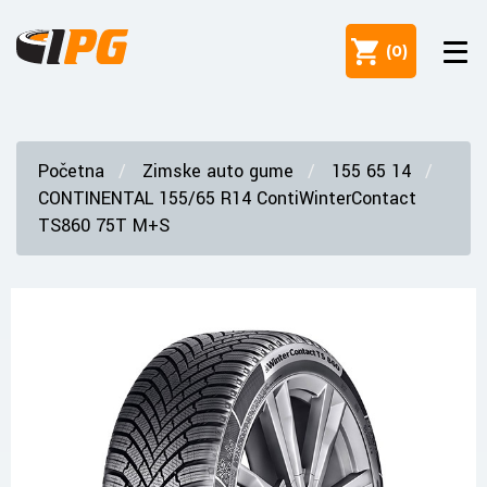
(
0
)
Početna
Zimske auto gume
155 65 14
CONTINENTAL 155/65 R14 ContiWinterContact
TS860 75T M+S