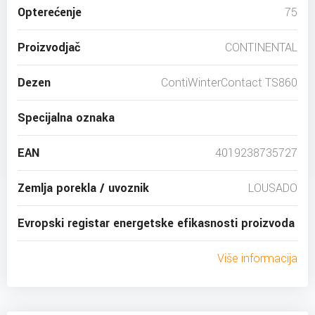
Opterećenje
75
Proizvodjač
CONTINENTAL
Dezen
ContiWinterContact TS860
Specijalna oznaka
EAN
4019238735727
Zemlja porekla / uvoznik
LOUSADO
Evropski registar energetske efikasnosti proizvoda
Više informacija