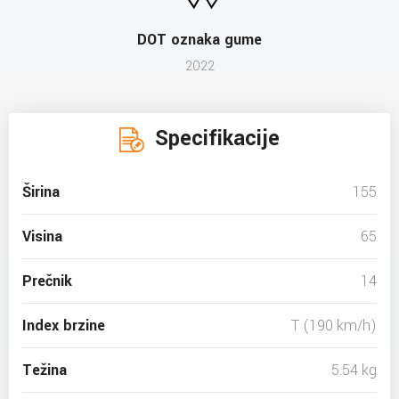
DOT oznaka gume
2022
Specifikacije
Širina
155
Visina
65
Prečnik
14
Index brzine
T (190 km/h)
Težina
5.54 kg