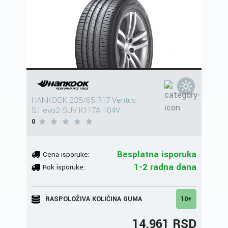
HANKOOK 235/65 R17 Ventus
S1 evo2 SUV K117A 104V
0
Besplatna isporuka
Cena isporuke:
1-2 radna dana
Rok isporuke:
RASPOLOŽIVA KOLIČINA GUMA
10+
14.961 RSD