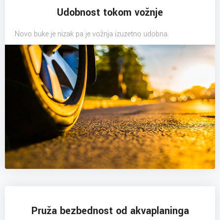
Udobnost tokom vožnje
Novo buke je nizak pa je vožnja izuzetno udobna.
Pruža bezbednost od akvaplaninga