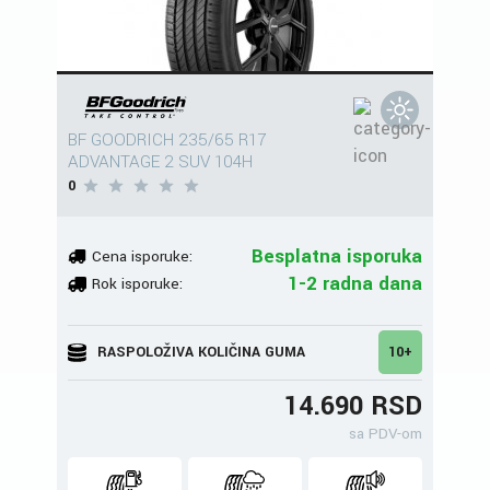
BF GOODRICH 235/65 R17
ADVANTAGE 2 SUV 104H
0
Besplatna isporuka
Cena isporuke:
1-2 radna dana
Rok isporuke:
RASPOLOŽIVA KOLIČINA GUMA
10+
14.690 RSD
sa PDV-om