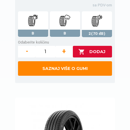
sa PDV-om
B
B
2(70 dB)
Odaberite količinu
-
+
SAZNAJ VIŠE O GUMI