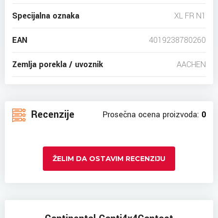
Specijalna oznaka
XL FR N1
EAN
4019238780260
Zemlja porekla / uvoznik
AACHEN
Recenzije
Prosečna ocena proizvoda:
0
ŽELIM DA OSTAVIM RECENZIJU