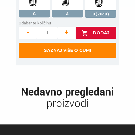
C
A
B(70dB)
Odaberite količinu
-
+
SAZNAJ VIŠE O GUMI
Nedavno pregledani
proizvodi