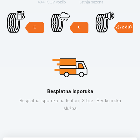
4X4 i SUV vozilo
Letnja sezona
E
C
2(72 dB)
Besplatna isporuka
Besplatna isporuka na teritoriji Srbije - Bex kurirska
služba