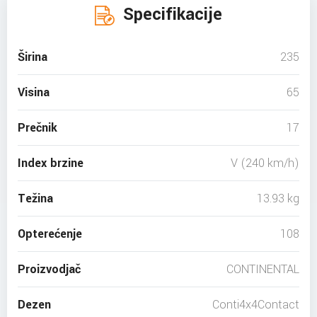
Specifikacije
Širina
235
Visina
65
Prečnik
17
Index brzine
V (240 km/h)
Težina
13.93 kg
Opterećenje
108
Proizvodjač
CONTINENTAL
Dezen
Conti4x4Contact