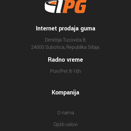
Internet prodaja guma
Dimitrija Tucovića 8,
24000 Subotica, Republika Srbija.
Radno vreme
Pon/Pet 8-16h
Kompanija
O nama
Opšti uslovi