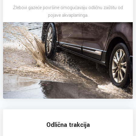
Žlebovi gazeće površine omogućavaju odličnu zaštitu od
pojave akvaplaninga.
Odlična trakcija