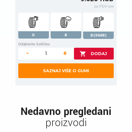
sa PDV-om
D
B
B(69dB)
Odaberite količinu
-
+
SAZNAJ VIŠE O GUMI
Nedavno pregledani
proizvodi