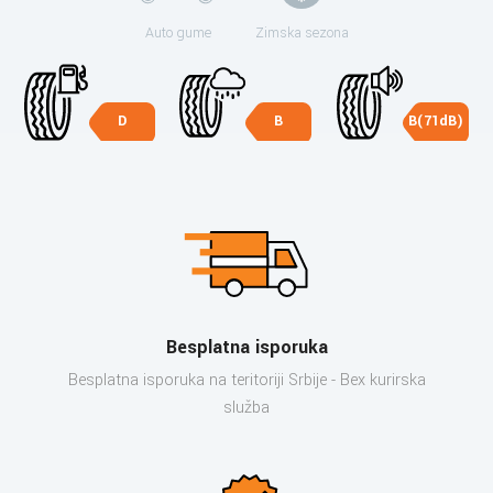
Auto gume
Zimska sezona
D
B
B(71dB)
Besplatna isporuka
Besplatna isporuka na teritoriji Srbije - Bex kurirska
služba