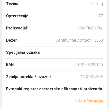
Težina
5.95 kg
Opterećenje
77
Proizvodjač
CONTINENTAL
Dezen
ContiWinterContact TS860
Specijalna oznaka
EAN
4019238792126
Zemlja porekla / uvoznik
OTROKOVICE
Evropski registar energetske efikasnosti proizvoda
Više informacija