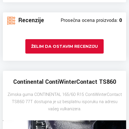
Recenzije
Prosečna ocena proizvoda:
0
ŽELIM DA OSTAVIM RECENZIJU
Continental ContiWinterContact TS860
Zimska guma CONTINENTAL 165/60 R15 ContiWinterContact
TS860 77T dostupna je uz besplatnu isporuku na adresu
vašeg vulkanizera.