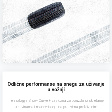
Odlične performanse na snegu za uživanje
u vožnji
Tehnologija Snow Curve + zaslužna za pouzdano skretanje
u krivinama i manevrisanje na putevima prekrivenim