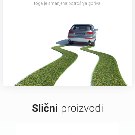
toga je smanjena potrošnja goriva.
Slični
proizvodi