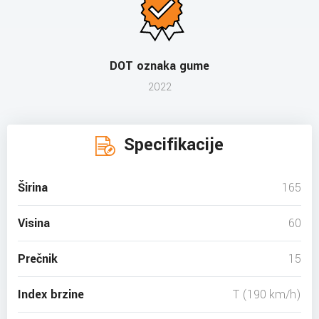
DOT oznaka gume
2022
Specifikacije
Širina
165
Visina
60
Prečnik
15
Index brzine
T (190 km/h)