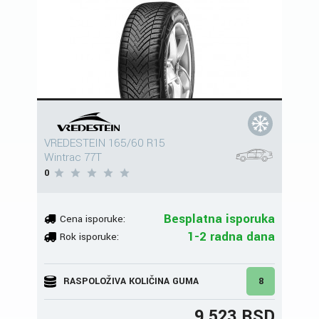
VREDESTEIN 165/60 R15
Wintrac 77T
0
Besplatna isporuka
Cena isporuke:
1-2 radna dana
Rok isporuke:
RASPOLOŽIVA KOLIČINA GUMA
8
9.523 RSD