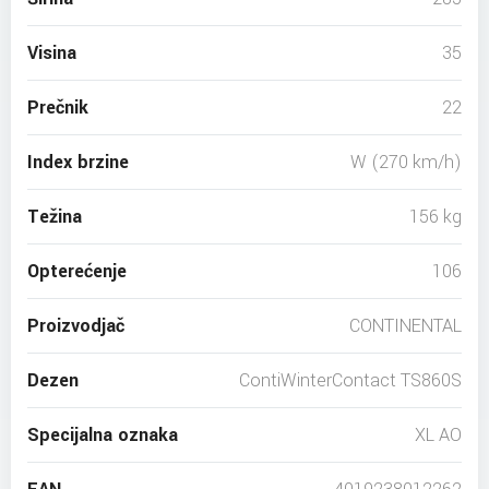
Visina
35
Prečnik
22
Index brzine
W (270 km/h)
Težina
156 kg
Opterećenje
106
Proizvodjač
CONTINENTAL
Dezen
ContiWinterContact TS860S
Specijalna oznaka
XL AO