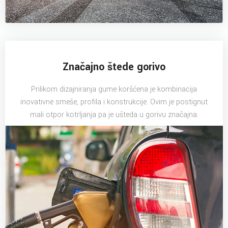
Značajno štede gorivo
Prilikom dizajniranja gume koršćena je kombinacija
inovativne smeše, profila i konstrukcije. Ovim je postignut
mali otpor kotrljanja pa je ušteda u gorivu značajna.