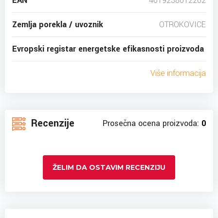
EAN
4019238012262
Zemlja porekla / uvoznik
OTROKOVICE
Evropski registar energetske efikasnosti proizvoda
Više informacija
Recenzije
Prosečna ocena proizvoda:
0
ŽELIM DA OSTAVIM RECENZIJU