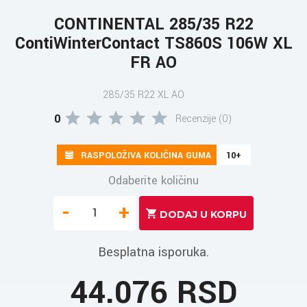
CONTINENTAL 285/35 R22
ContiWinterContact TS860S 106W XL
FR AO
285/35 R22 XL AO
0
Recenzije (0)
RASPOLOŽIVA KOLIČINA GUMA
10+
Odaberite količinu
-
+
Besplatna isporuka.
44.076 RSD