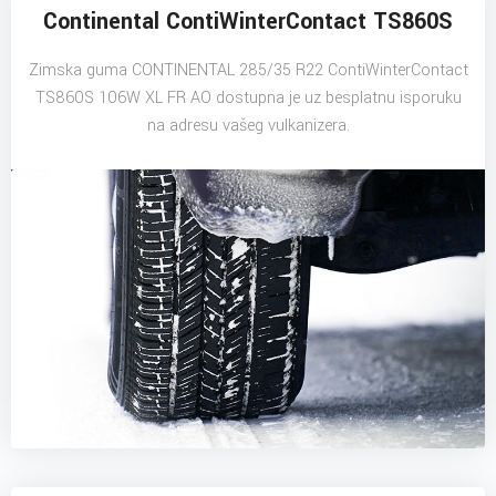
Continental ContiWinterContact TS860S
Zimska guma CONTINENTAL 285/35 R22 ContiWinterContact
TS860S 106W XL FR AO dostupna je uz besplatnu isporuku
na adresu vašeg vulkanizera.