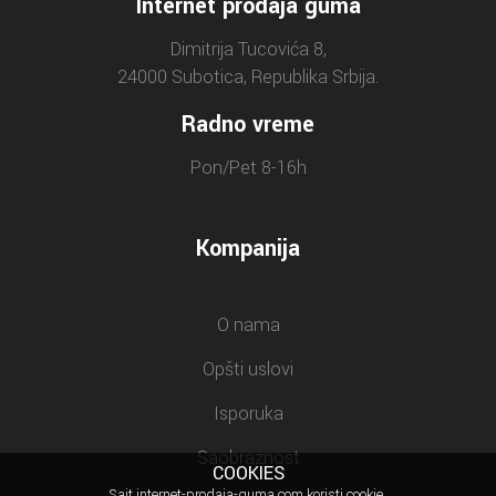
Internet prodaja guma
Dimitrija Tucovića 8,
24000 Subotica, Republika Srbija.
Radno vreme
Pon/Pet 8-16h
Kompanija
O nama
Opšti uslovi
Isporuka
Saobraznost
COOKIES
Sajt internet-prodaja-guma.com koristi cookie.