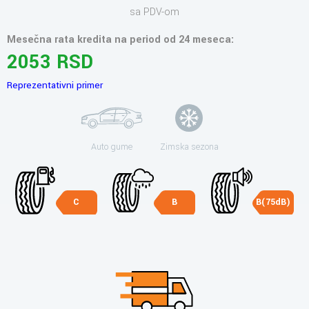
sa PDV-om
Mesečna rata kredita na period od 24 meseca:
2053 RSD
Reprezentativni primer
Auto gume
Zimska sezona
C
B
B(75dB)