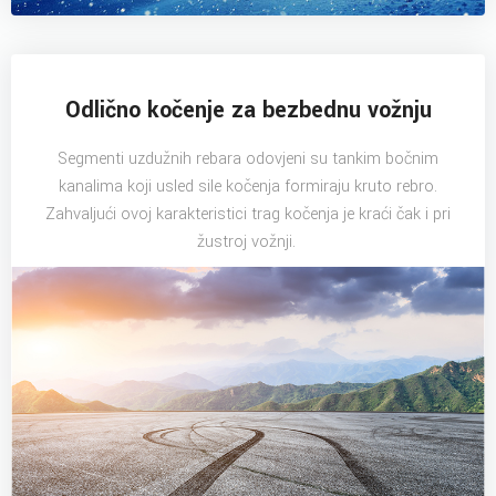
Odlično kočenje za bezbednu vožnju
Segmenti uzdužnih rebara odovjeni su tankim bočnim
kanalima koji usled sile kočenja formiraju kruto rebro.
Zahvaljući ovoj karakteristici trag kočenja je kraći čak i pri
žustroj vožnji.