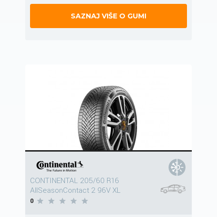
SAZNAJ VIŠE O GUMI
CONTINENTAL 205/60 R16
AllSeasonContact 2 96V XL
0