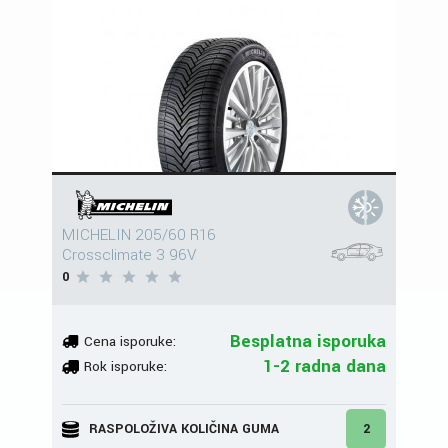
MICHELIN 205/60 R16
Crossclimate 3 96V
0
Besplatna isporuka
Cena isporuke:
1-2 radna dana
Rok isporuke:
RASPOLOŽIVA KOLIČINA GUMA
2