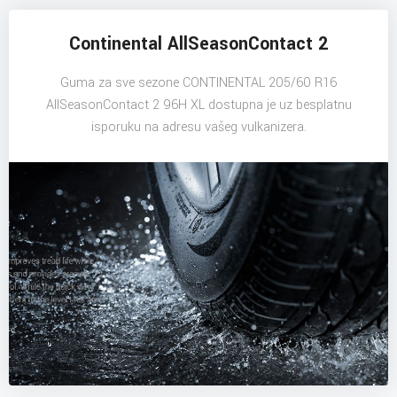
Continental AllSeasonContact 2
Guma za sve sezone CONTINENTAL 205/60 R16
AllSeasonContact 2 96H XL dostupna je uz besplatnu
isporuku na adresu vašeg vulkanizera.