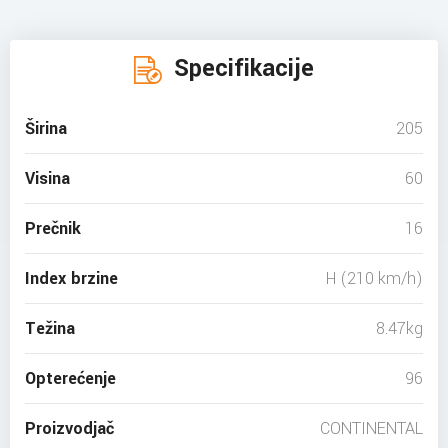
Specifikacije
Širina
205
Visina
60
Prečnik
16
Index brzine
H (210 km/h)
Težina
8.47kg
Opterećenje
96
Proizvodjač
CONTINENTAL