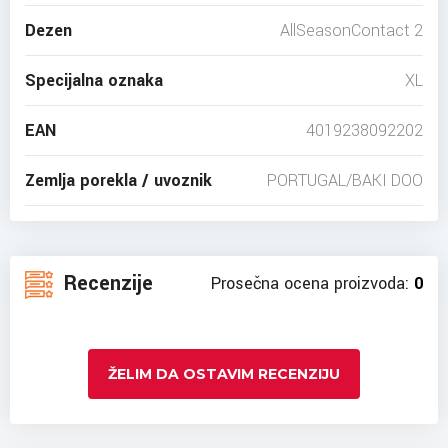
Dezen
AllSeasonContact 2
Specijalna oznaka
XL
EAN
4019238092202
Zemlja porekla / uvoznik
PORTUGAL/BAKI DOO
Recenzije
Prosečna ocena proizvoda:
0
ŽELIM DA OSTAVIM RECENZIJU