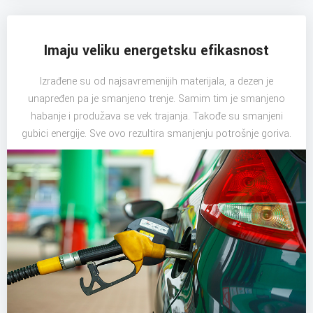
Imaju veliku energetsku efikasnost
Izrađene su od najsavremenijih materijala, a dezen je
unapređen pa je smanjeno trenje. Samim tim je smanjeno
habanje i produžava se vek trajanja. Takođe su smanjeni
gubici energije. Sve ovo rezultira smanjenju potrošnje goriva.