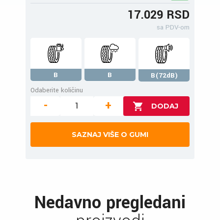
17.029 RSD
sa PDV-om
B
B
B(72dB)
Odaberite količinu
-
+
SAZNAJ VIŠE O GUMI
Nedavno pregledani