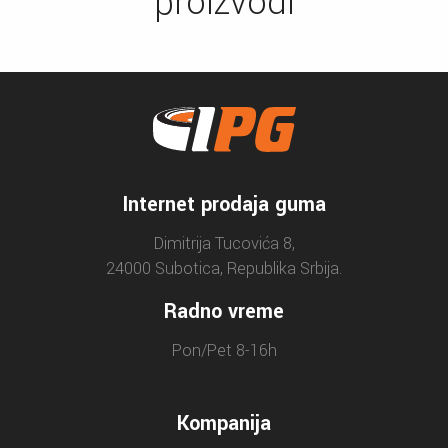
proizvodi
Internet prodaja guma
Dimitrija Tucovića 8,
24000 Subotica, Republika Srbija.
Radno vreme
Pon/Pet 8-16h
Kompanija