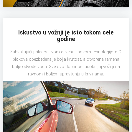
Iskustvo u vožnji je isto tokom cele
godine
Zahvaljujući prilagodljivom dezenu i novom tehnologijom C-
blokova obezbeđena je bolja krutost, a otvorena ramena
bolje odvode vodu. Sve ovo doprinosi udobnijoj vožnji na
ravnom i boljem upravljanju u krivinama.