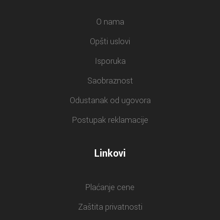
O nama
Opšti uslovi
Isporuka
Saobraznost
Odustanak od ugovora
Postupak reklamacije
Linkovi
Plaćanje cene
Zaštita privatnosti