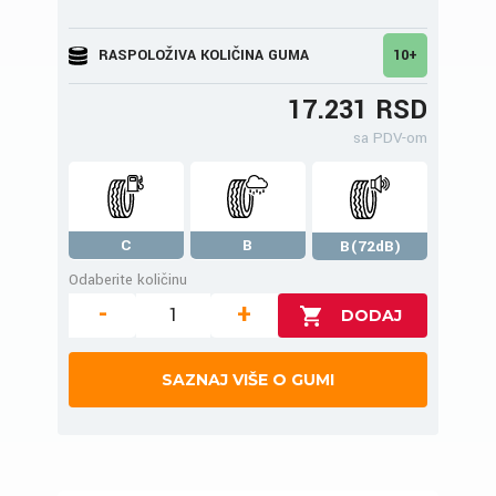
RASPOLOŽIVA KOLIČINA GUMA
10+
17.231 RSD
sa PDV-om
C
B
B(72dB)
Odaberite količinu
-
+
SAZNAJ VIŠE O GUMI