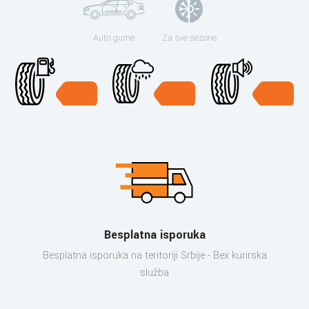
Auto gume
Za sve sezone
Besplatna isporuka
Besplatna isporuka na teritoriji Srbije - Bex kurirska
služba