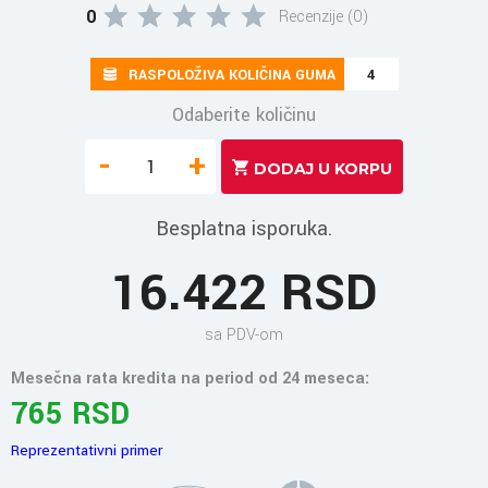
0
Recenzije (0)
RASPOLOŽIVA KOLIČINA GUMA
4
Odaberite količinu
-
+
Besplatna isporuka.
16.422 RSD
sa PDV-om
Mesečna rata kredita na period od 24 meseca:
765 RSD
Reprezentativni primer