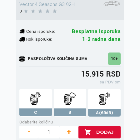
Vector 4 Seasons G3 92H
0
Besplatna isporuka
Cena isporuke:
1-2 radna dana
Rok isporuke:
RASPOLOŽIVA KOLIČINA GUMA
10+
15.915 RSD
sa PDV-om
C
B
A(69dB)
Odaberite količinu
-
+