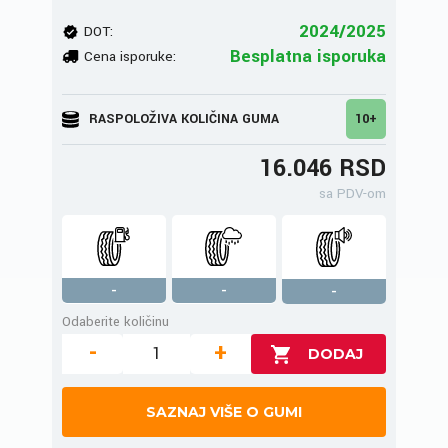
2024/2025
DOT:
Besplatna isporuka
Cena isporuke:
RASPOLOŽIVA KOLIČINA GUMA
10+
16.046 RSD
sa PDV-om
-
-
-
Odaberite količinu
-
+
SAZNAJ VIŠE O GUMI