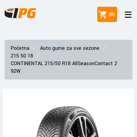
(
0
)
Početna
Auto gume za sve sezone
215 50 18
CONTINENTAL 215/50 R18 AllSeasonContact 2
92W