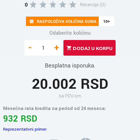
0
Recenzije (0)
RASPOLOŽIVA KOLIČINA GUMA
10+
Odaberite količinu
-
+
Besplatna isporuka.
20.002 RSD
sa PDV-om
Mesečna rata kredita na period od 24 meseca:
932 RSD
Reprezentativni primer