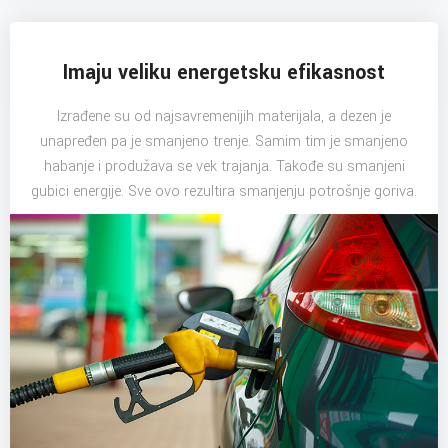
Imaju veliku energetsku efikasnost
Izrađene su od najsavremenijih materijala, a dezen je
unapređen pa je smanjeno trenje. Samim tim je smanjeno
habanje i produžava se vek trajanja. Takođe su smanjeni
gubici energije. Sve ovo rezultira smanjenju potrošnje goriva.