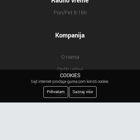
Radno vreme
Pon/Pet 8-16h
Kompanija
O nama
Opšti uslovi
COOKIES
Isporuka
Sajt internet-prodaja-guma.com koristi cookie.
Prihvatam
Saznaj više
Saobraznost
Odustanak od ugovora
Postupak reklamacije