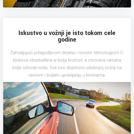
Iskustvo u vožnji je isto tokom cele
godine
Zahvaljujući prilagodljivom dezenu i novom tehnologijom C-
blokova obezbeđena je bolja krutost, a otvorena ramena
bolje odvode vodu. Sve ovo doprinosi udobnijoj vožnji na
ravnom i boljem upravljanju u krivinama.