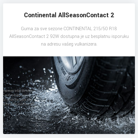
Continental AllSeasonContact 2
Guma za sve sezone CONTINENTAL 215/50 R18
AllSeasonContact 2 92W dostupna je uz besplatnu isporuku
na adresu vašeg vulkanizera.