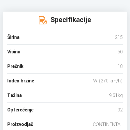
Specifikacije
Širina
215
Visina
50
Prečnik
18
Index brzine
W (270 km/h)
Težina
9.61kg
Opterećenje
92
Proizvodjač
CONTINENTAL