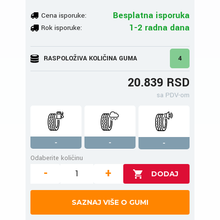
Besplatna isporuka
Cena isporuke:
1-2 radna dana
Rok isporuke:
RASPOLOŽIVA KOLIČINA GUMA
4
20.839 RSD
sa PDV-om
-
-
-
Odaberite količinu
-
+
SAZNAJ VIŠE O GUMI