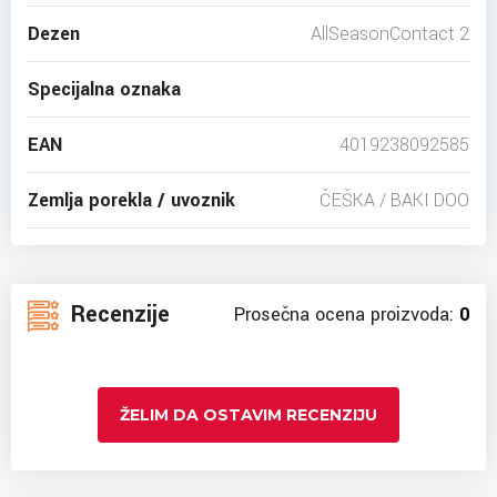
Dezen
AllSeasonContact 2
Specijalna oznaka
EAN
4019238092585
Zemlja porekla / uvoznik
ČEŠKA / BAKI DOO
Recenzije
Prosečna ocena proizvoda:
0
ŽELIM DA OSTAVIM RECENZIJU