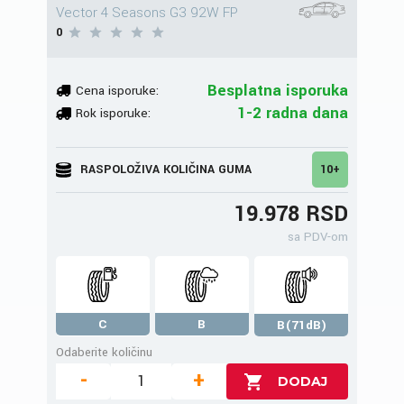
Vector 4 Seasons G3 92W FP
0
Besplatna isporuka
Cena isporuke:
1-2 radna dana
Rok isporuke:
RASPOLOŽIVA KOLIČINA GUMA
10+
19.978 RSD
sa PDV-om
C
B
B(71dB)
Odaberite količinu
-
+