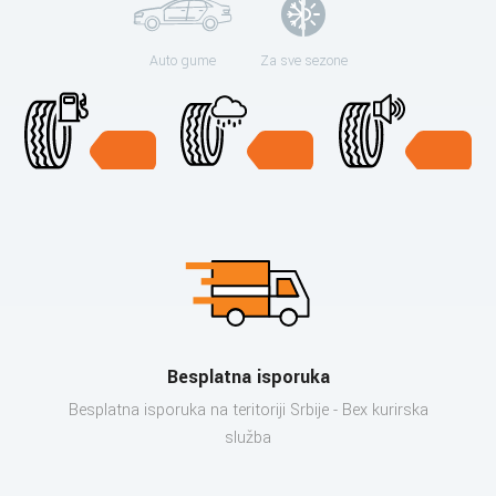
Auto gume
Za sve sezone
Besplatna isporuka
Besplatna isporuka na teritoriji Srbije - Bex kurirska
služba