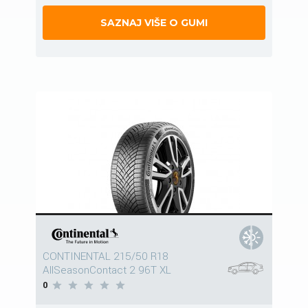
SAZNAJ VIŠE O GUMI
CONTINENTAL 215/50 R18
AllSeasonContact 2 96T XL
0