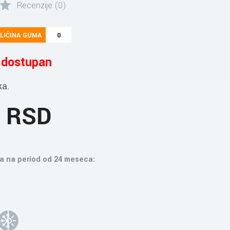
Recenzije (0)
LIČINA GUMA
0
e dostupan
ka.
3 RSD
a na period od 24 meseca: