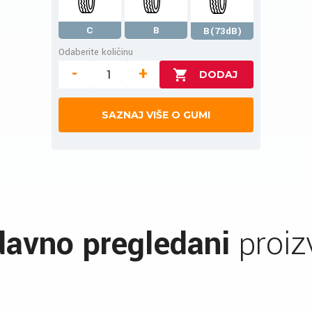
C
B
B(73dB)
Odaberite količinu
-
+
SAZNAJ VIŠE O GUMI
avno pregledani
proiz