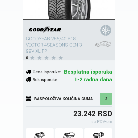
GOODYEAR 255/40 R18
VECTOR 4SEASONS GEN-3
99V XL FP
0
Besplatna isporuka
Cena isporuke:
1-2 radna dana
Rok isporuke:
RASPOLOŽIVA KOLIČINA GUMA
2
23.242 RSD
sa PDV-om