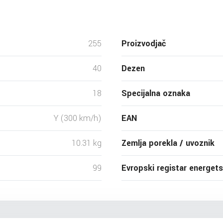
255
Proizvodjač
40
Dezen
18
Specijalna oznaka
Y (300 km/h)
EAN
10.31 kg
Zemlja porekla / uvoznik
99
Evropski registar energet