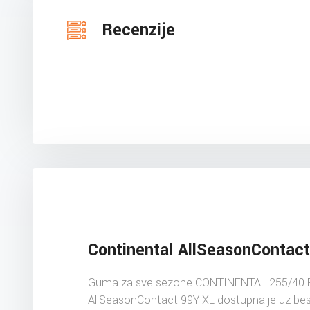
Recenzije
Continental AllSeasonContact
Guma za sve sezone CONTINENTAL 255/40 
AllSeasonContact 99Y XL dostupna je uz be