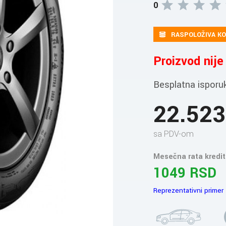
0
RASPOLOŽIVA KO
Proizvod nij
Besplatna isporu
22.52
sa PDV-om
Mesečna rata kredit
1049 RSD
Reprezentativni primer