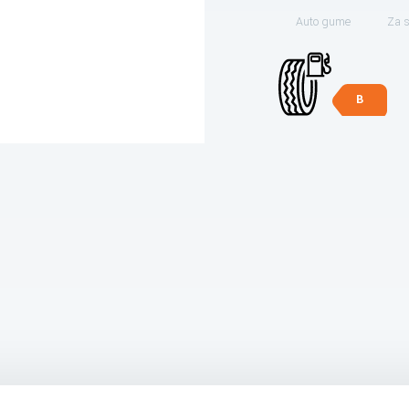
Auto gume
Za 
B