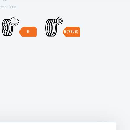
sve sezone
B
B(73dB)