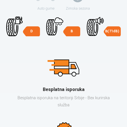
Auto gume
Zimska sezona
D
B
B(71dB)
Besplatna isporuka
Besplatna isporuka na teritoriji Srbije - Bex kurirska
služba