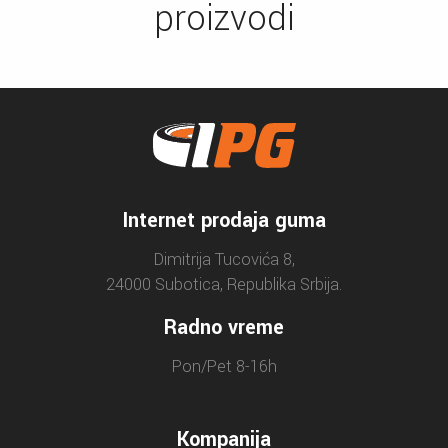
proizvodi
Internet prodaja guma
Dimitrija Tucovića 8,
24000 Subotica, Republika Srbija.
Radno vreme
Pon/Pet 8-16h
Kompanija