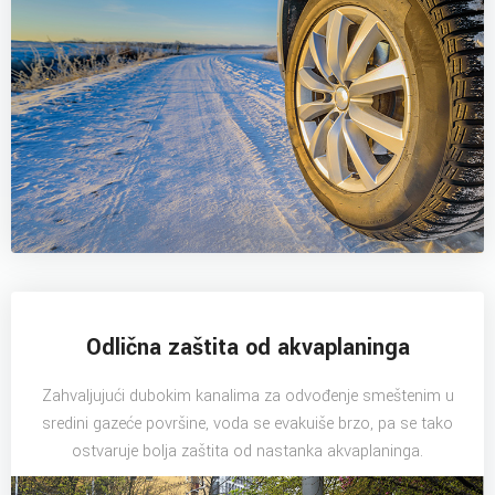
Odlična zaštita od akvaplaninga
Zahvaljujući dubokim kanalima za odvođenje smeštenim u
sredini gazeće površine, voda se evakuiše brzo, pa se tako
ostvaruje bolja zaštita od nastanka akvaplaninga.