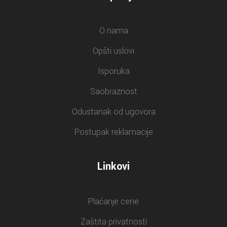
O nama
Opšti uslovi
Isporuka
Saobraznost
Odustanak od ugovora
Postupak reklamacije
Linkovi
Plaćanje cene
Zaštita privatnosti