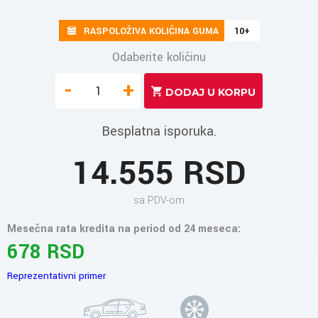
RASPOLOŽIVA KOLIČINA GUMA
10+
Odaberite količinu
-
+
Besplatna isporuka.
14.555 RSD
sa PDV-om
Mesečna rata kredita na period od 24 meseca:
678 RSD
Reprezentativni primer