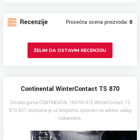
Recenzije
Prosečna ocena proizvoda:
0
ŽELIM DA OSTAVIM RECENZIJU
Continental WinterContact TS 870
Zimska guma CONTINENTAL 185/55 R15 WinterContact TS
870 82T dostupna je uz besplatnu isporuku na adresu vašeg
vulkanizera.