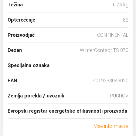
Težina
6,74 kg
Opterećenje
82
Proizvodjač
CONTINENTAL
Dezen
WinterContact TS 870
Specijalna oznaka
EAN
4019238043020
Zemlja porekla / uvoznik
PUCHOV
Evropski registar energetske efikasnosti proizvoda
Više informacija