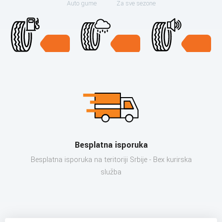
Auto gume
Za sve sezone
Besplatna isporuka
Besplatna isporuka na teritoriji Srbije - Bex kurirska
služba