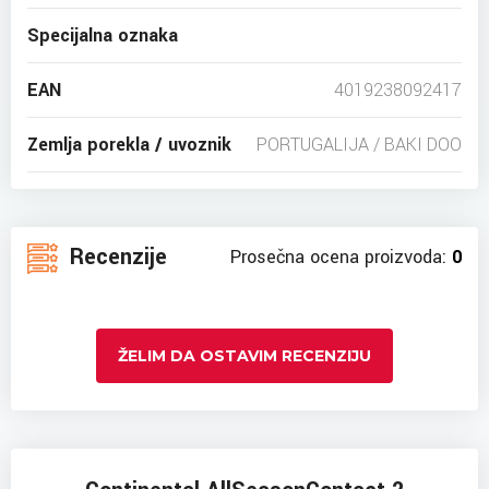
Specijalna oznaka
EAN
4019238092417
Zemlja porekla / uvoznik
PORTUGALIJA / BAKI DOO
Recenzije
Prosečna ocena proizvoda:
0
ŽELIM DA OSTAVIM RECENZIJU