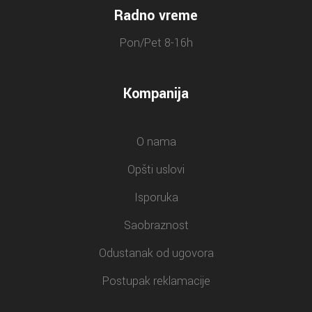
Radno vreme
Pon/Pet 8-16h
Kompanija
O nama
Opšti uslovi
Isporuka
Saobraznost
Odustanak od ugovora
Postupak reklamacije