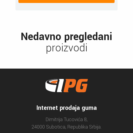
Nedavno pregledani
proizvodi
Internet prodaja guma
Dimitrija Tucovića 8,
24000 Subotica, Republika Srbija.