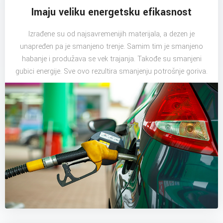
Imaju veliku energetsku efikasnost
Izrađene su od najsavremenijih materijala, a dezen je
unapređen pa je smanjeno trenje. Samim tim je smanjeno
habanje i produžava se vek trajanja. Takođe su smanjeni
gubici energije. Sve ovo rezultira smanjenju potrošnje goriva.