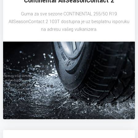
Continental AllSeasonContact 2
Guma za sve sezone CONTINENTAL 255/50 R19
AllSeasonContact 2 103T dostupna je uz besplatnu isporuku
na adresu vašeg vulkanizera.