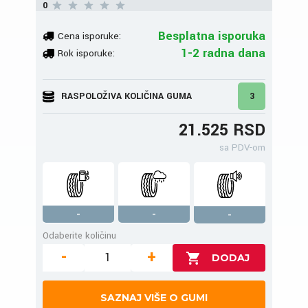
0
Besplatna isporuka
Cena isporuke:
1-2 radna dana
Rok isporuke:
RASPOLOŽIVA KOLIČINA GUMA
3
21.525 RSD
sa PDV-om
-
-
-
Odaberite količinu
-
+
SAZNAJ VIŠE O GUMI