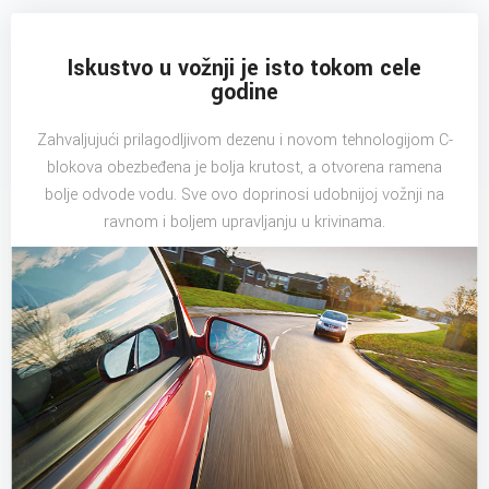
Iskustvo u vožnji je isto tokom cele
godine
Zahvaljujući prilagodljivom dezenu i novom tehnologijom C-
blokova obezbeđena je bolja krutost, a otvorena ramena
bolje odvode vodu. Sve ovo doprinosi udobnijoj vožnji na
ravnom i boljem upravljanju u krivinama.