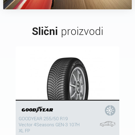
Slični
proizvodi
GOODYEAR 255/50 R19
Vector 4Seasons GEN-3 107H
XL FP