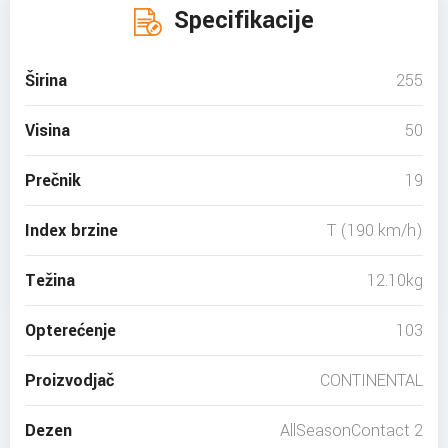
Specifikacije
Širina
255
Visina
50
Prečnik
19
Index brzine
T (190 km/h)
Težina
12.10kg
Opterećenje
103
Proizvodjač
CONTINENTAL
Dezen
AllSeasonContact 2