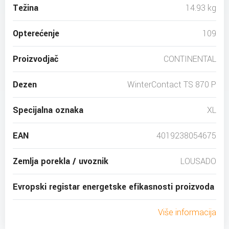
Težina
14.93 kg
Opterećenje
109
Proizvodjač
CONTINENTAL
Dezen
WinterContact TS 870 P
Specijalna oznaka
XL
EAN
4019238054675
Zemlja porekla / uvoznik
LOUSADO
Evropski registar energetske efikasnosti proizvoda
Više informacija