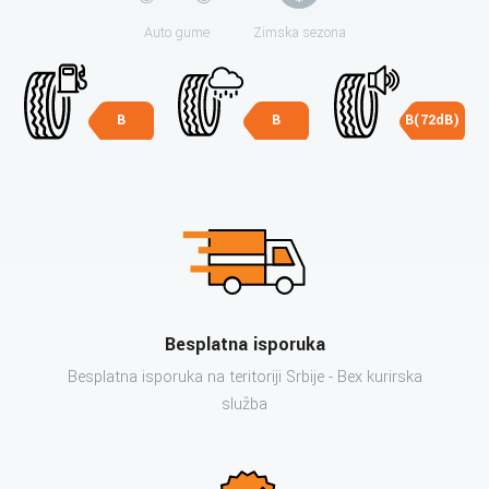
Auto gume
Zimska sezona
B
B
B(72dB)
Besplatna isporuka
Besplatna isporuka na teritoriji Srbije - Bex kurirska
služba