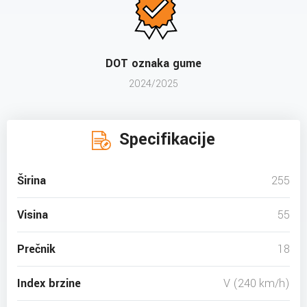
DOT oznaka gume
2024/2025
Specifikacije
Širina
255
Visina
55
Prečnik
18
Index brzine
V (240 km/h)