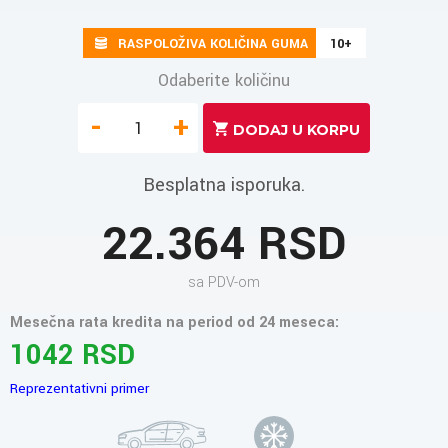
RASPOLOŽIVA KOLIČINA GUMA
10+
Odaberite količinu
-
+
Besplatna isporuka.
22.364 RSD
sa PDV-om
Mesečna rata kredita na period od 24 meseca:
1042 RSD
Reprezentativni primer