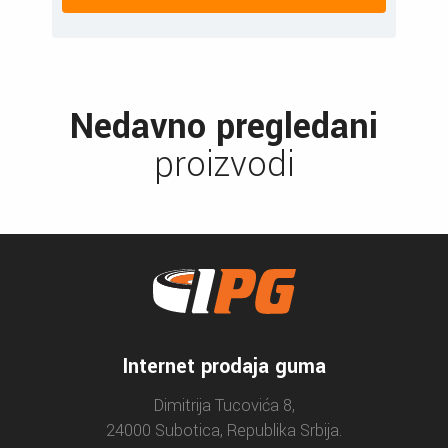
Nedavno pregledani
proizvodi
Internet prodaja guma
Dimitrija Tucovića 8,
24000 Subotica, Republika Srbija.