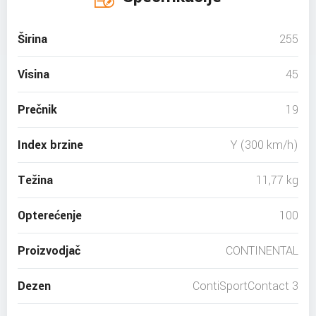
Širina
255
Visina
45
Prečnik
19
Index brzine
Y (300 km/h)
Težina
11,77 kg
Opterećenje
100
Proizvodjač
CONTINENTAL
Dezen
ContiSportContact 3