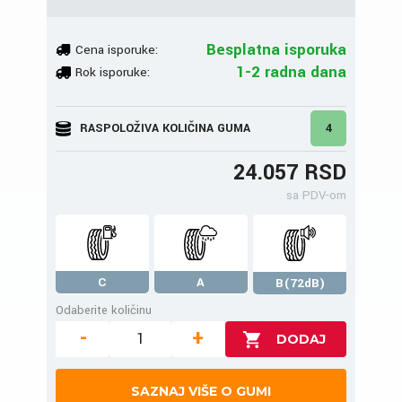
Besplatna isporuka
Cena isporuke:
1-2 radna dana
Rok isporuke:
RASPOLOŽIVA KOLIČINA GUMA
4
24.057 RSD
sa PDV-om
C
A
B(72dB)
Odaberite količinu
-
+
SAZNAJ VIŠE O GUMI