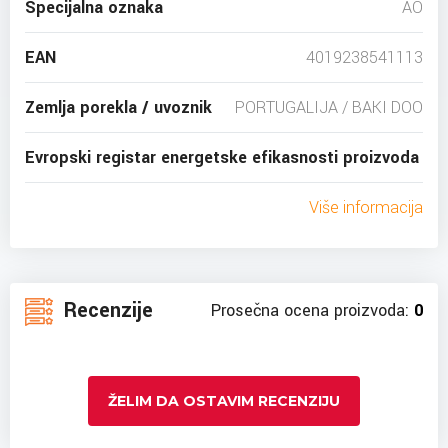
Specijalna oznaka
AO
EAN
4019238541113
Zemlja porekla / uvoznik
PORTUGALIJA / BAKI DOO
Evropski registar energetske efikasnosti proizvoda
Više informacija
Recenzije
Prosečna ocena proizvoda:
0
ŽELIM DA OSTAVIM RECENZIJU