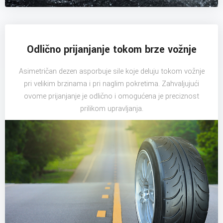
Odlično prijanjanje tokom brze vožnje
Asimetričan dezen asporbuje sile koje deluju tokom vožnje
pri velikim brzinama i pri naglim pokretima. Zahvaljujući
ovome prijanjanje je odlično i omogućena je preciznost
prilikom upravljanja.