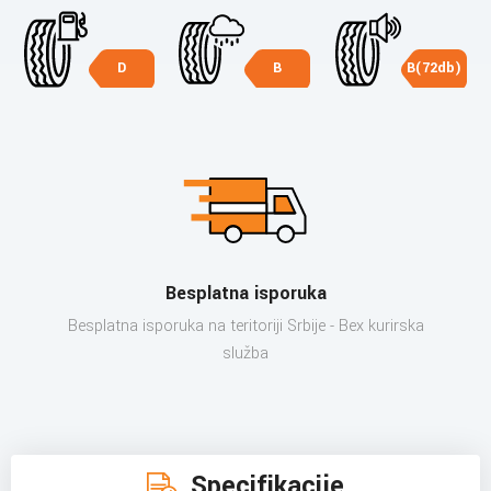
D
B
B(72db)
Besplatna isporuka
Besplatna isporuka na teritoriji Srbije - Bex kurirska
služba
Specifikacije