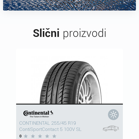
Slični
proizvodi
CONTINENTAL 255/45 R19
ContiSportContact 5 100V SL
0