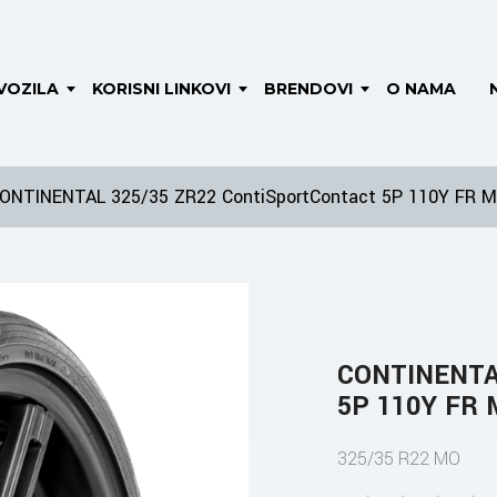
VOZILA
KORISNI LINKOVI
BRENDOVI
O NAMA
ONTINENTAL 325/35 ZR22 ContiSportContact 5P 110Y FR 
CONTINENTAL
5P 110Y FR
325/35 R22 MO