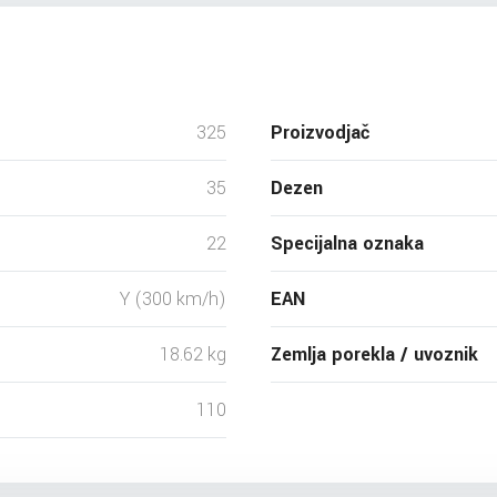
325
Proizvodjač
35
Dezen
22
Specijalna oznaka
Y (300 km/h)
EAN
18.62 kg
Zemlja porekla / uvoznik
110