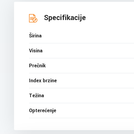
Specifikacije
Širina
Visina
Prečnik
Index brzine
Težina
Opterećenje