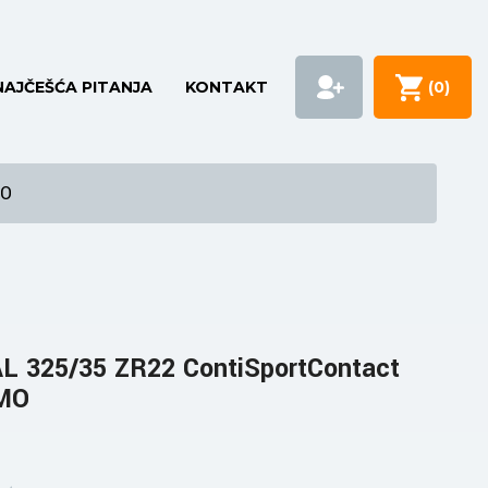
NAJČEŠĆA PITANJA
KONTAKT
(
0
)
MO
 325/35 ZR22 ContiSportContact
 MO