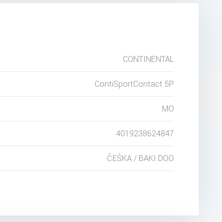
CONTINENTAL
ContiSportContact 5P
MO
4019238624847
ČEŠKA / BAKI DOO