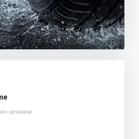
ume
ko upravljanje.