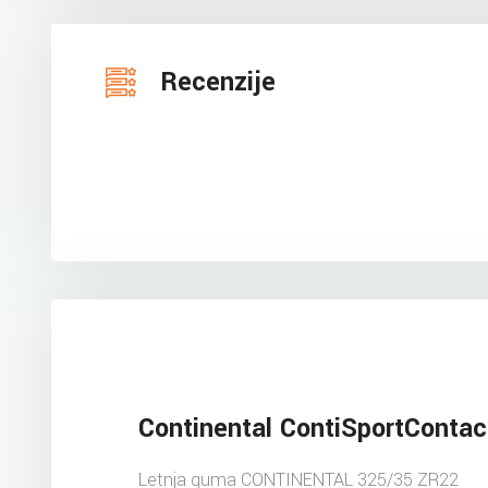
Recenzije
Continental ContiSportContac
Letnja guma CONTINENTAL 325/35 ZR22