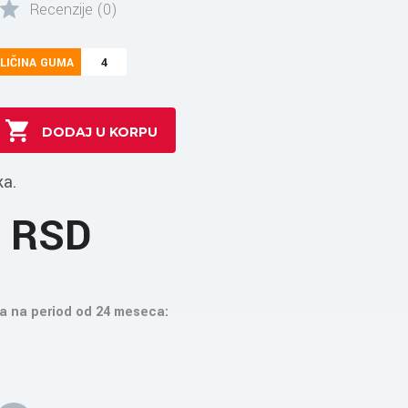
Recenzije (0)
LIČINA GUMA
4
ka.
0 RSD
a na period od 24 meseca: