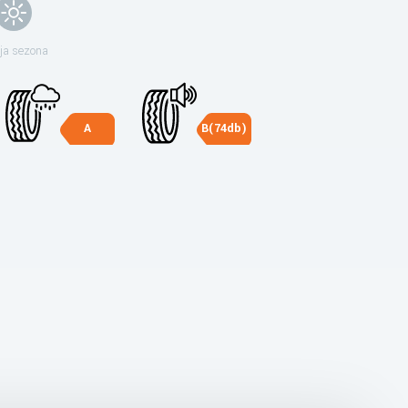
ja sezona
A
B(74db)