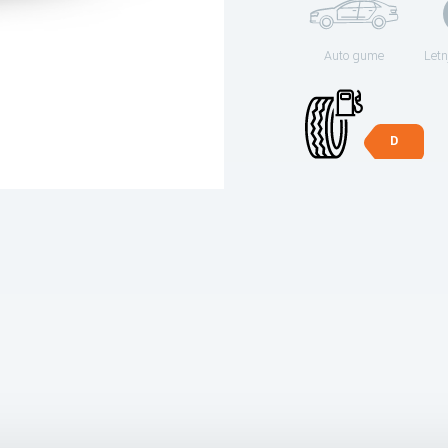
Auto gume
Letn
D