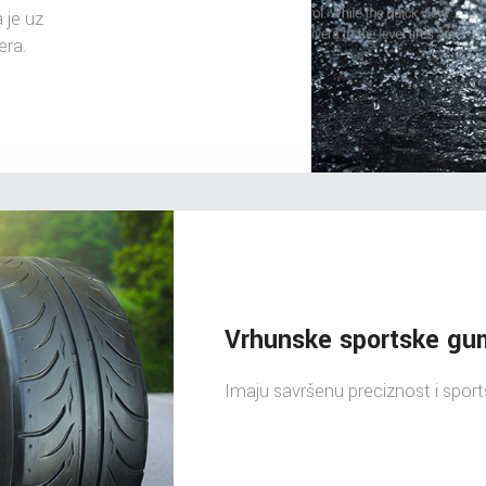
 je uz
era.
Vrhunske sportske g
Imaju savršenu preciznost i sports