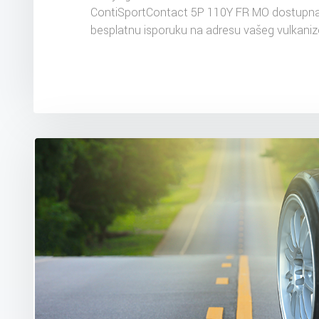
ContiSportContact 5P 110Y FR MO dostupna
besplatnu isporuku na adresu vašeg vulkaniz