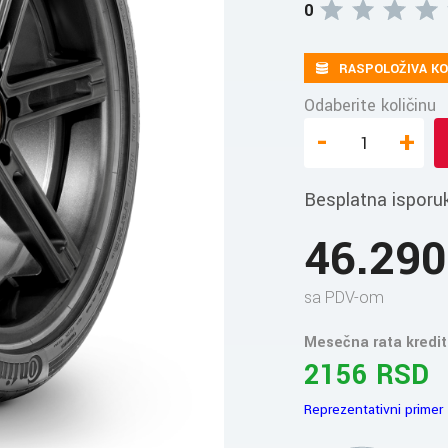
0
RASPOLOŽIVA KO
Odaberite količinu
-
+
Besplatna isporu
46.29
sa PDV-om
Mesečna rata kredit
2156 RSD
Reprezentativni primer