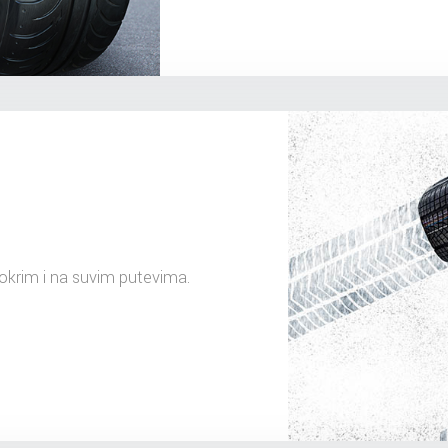
mokrim i na suvim putevima.