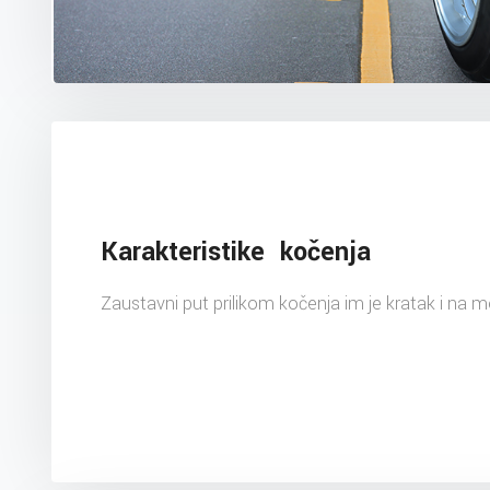
Karakteristike kočenja
Zaustavni put prilikom kočenja im je kratak i na 