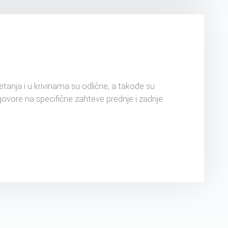
kretanja i u krivinama su odlične, a takođe su
vore na specifične zahteve prednje i zadnje