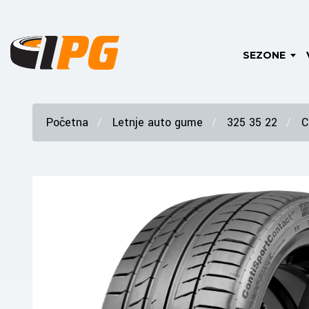
SEZONE
Početna
Letnje auto gume
325 35 22
C