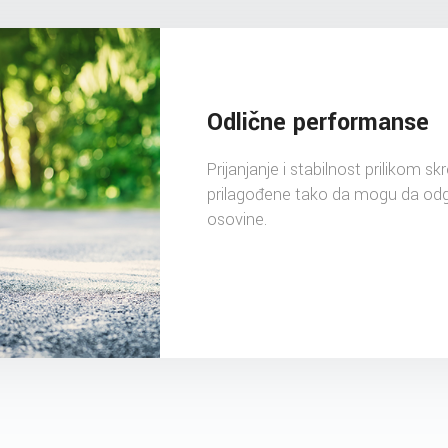
Odlične performanse
Prijanjanje i stabilnost prilikom s
prilagođene tako da mogu da odgo
osovine.