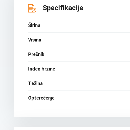
Specifikacije
Širina
Visina
Prečnik
Index brzine
Težina
Opterećenje