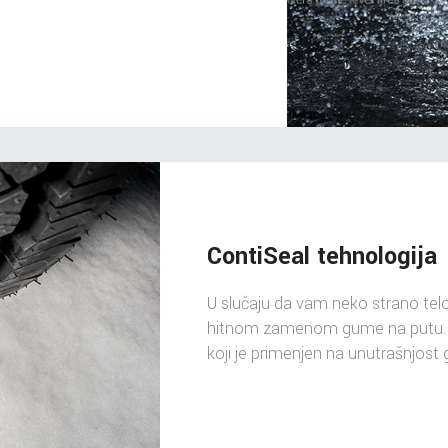
ContiSeal tehnologija
U slučaju da vam neko strano telo
hitnom zamenom gume na putu. Guma
koji je primenjen na unutrašnjost 