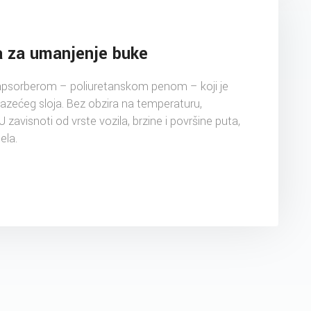
ja za umanjenje buke
apsorberom – poliuretanskom penom – koji je
gazećeg sloja. Bez obzira na temperaturu,
 zavisnoti od vrste vozila, brzine i površine puta,
ela.