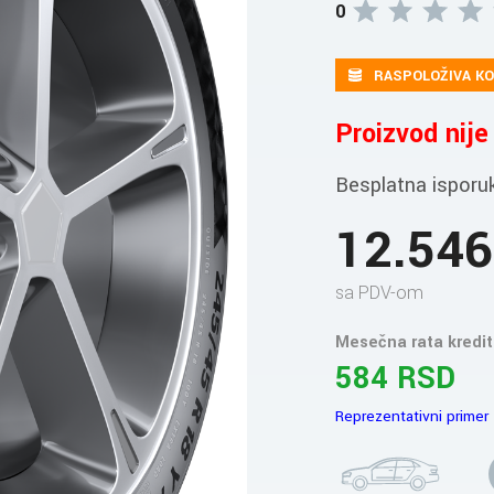
0
RASPOLOŽIVA KO
Proizvod nij
Besplatna isporu
12.54
sa PDV-om
Mesečna rata kredit
584 RSD
Reprezentativni primer