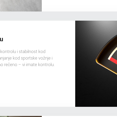
lu
ontrolu i stabilnost kod
anjanje kod sportske vožnje i
no rečeno – vi imate kontrolu.