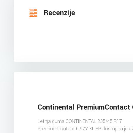
Recenzije
Continental PremiumContact 
Letnja guma CONTINENTAL 235/45 R17
PremiumContact 6 97Y XL FR dostupna je uz