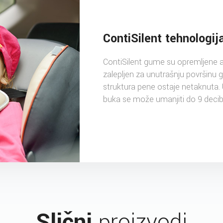
ContiSilent tehnologi
ContiSilent gume su opremljene 
zalepljen za unutrašnju površinu 
struktura pene ostaje netaknuta. U
buka se može umanjiti do 9 decib
Slični
proizvodi