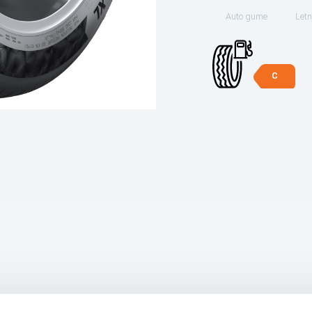
Auto gume
Letn
C