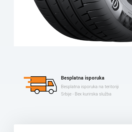
Besplatna isporuka
Besplatna isporuka na teritoriji
Srbije - Bex kurirska služba