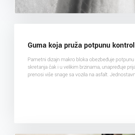
Guma koja pruža potpunu kontro
Pametni dizajn makro bloka obezbeđuje potpunu k
skretanja čak i u velikim brzinama, unapređuje prij
prenosi više snage sa vozila na asfalt. Jednostav