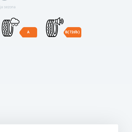
ja sezona
A
B(72db)