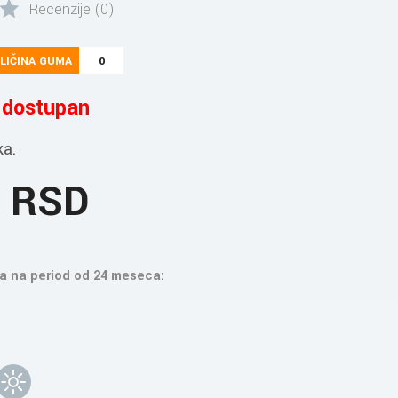
Recenzije (0)
LIČINA GUMA
0
e dostupan
ka.
6 RSD
a na period od 24 meseca: