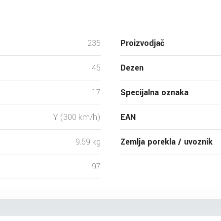
235
Proizvodjač
45
Dezen
17
Specijalna oznaka
Y (300 km/h)
EAN
9.59 kg
Zemlja porekla / uvoznik
97