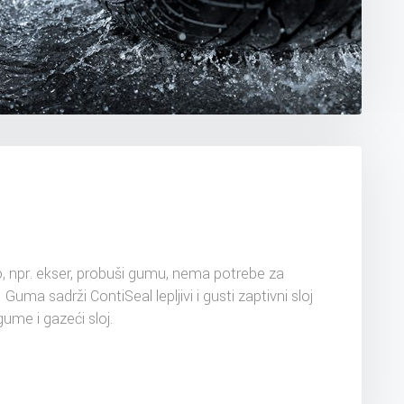
, npr. ekser, probuši gumu, nema potrebe za
 sadrži ContiSeal lepljivi i gusti zaptivni sloj
gume i gazeći sloj.