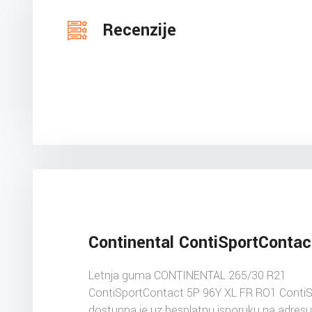
Recenzije
Continental ContiSportContac
Letnja guma CONTINENTAL 265/30 R21
ContiSportContact 5P 96Y XL FR RO1 ContiS
dostupna je uz besplatnu isporuku na adres