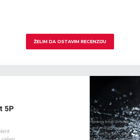
ŽELIM DA OSTAVIM RECENZIJU
t 5P
ilent
u vašeg