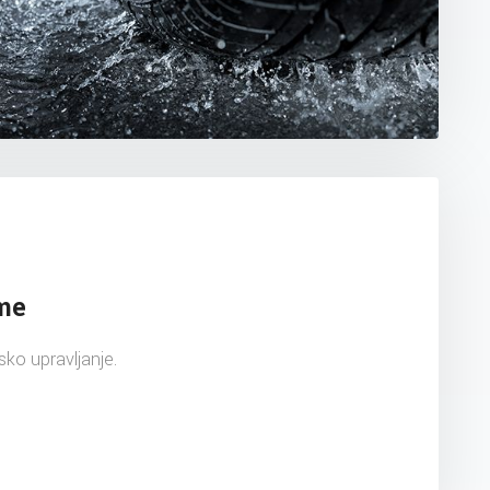
ume
ko upravljanje.