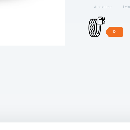
Auto gume
Letn
D