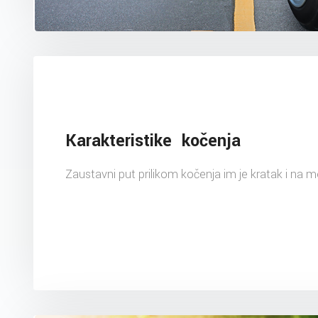
Karakteristike kočenja
Zaustavni put prilikom kočenja im je kratak i na 