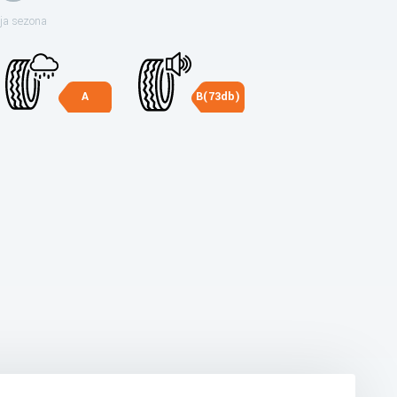
ja sezona
A
B(73db)