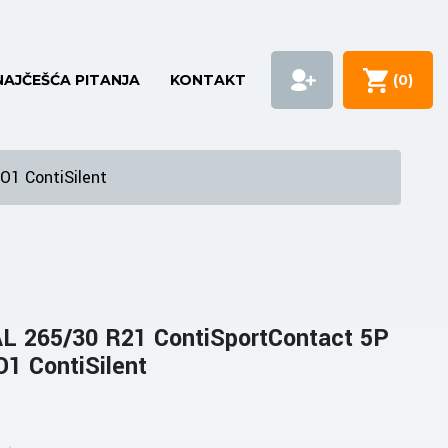
NAJČEŠĆA PITANJA
KONTAKT
(
0
)
O1 ContiSilent
 265/30 R21 ContiSportContact 5P
1 ContiSilent