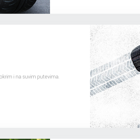
mokrim i na suvim putevima.