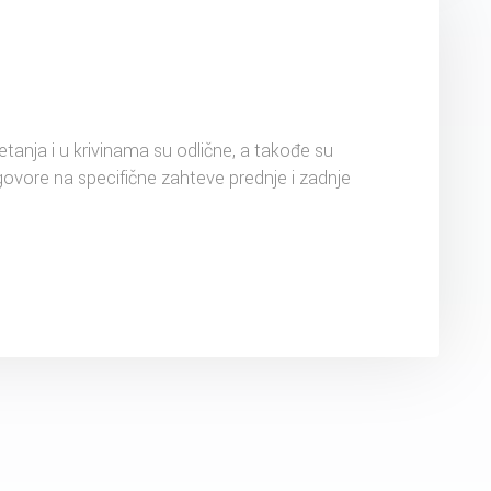
kretanja i u krivinama su odlične, a takođe su
vore na specifične zahteve prednje i zadnje