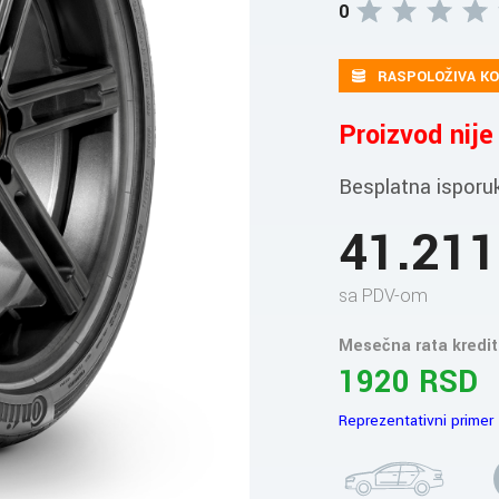
0
RASPOLOŽIVA KO
Proizvod nij
Besplatna isporu
41.21
sa PDV-om
Mesečna rata kredit
1920 RSD
Reprezentativni primer