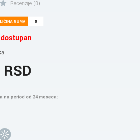
Recenzije (0)
LIČINA GUMA
0
e dostupan
ka.
1 RSD
a na period od 24 meseca: