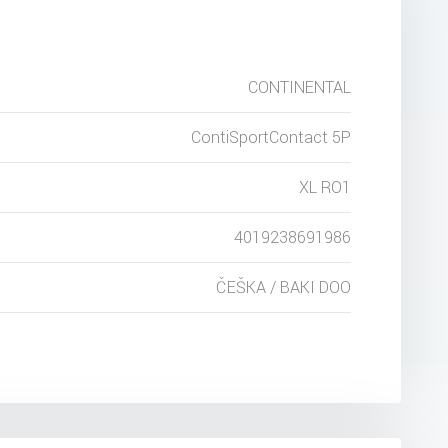
CONTINENTAL
ContiSportContact 5P
XL RO1
4019238691986
ČEŠKA / BAKI DOO