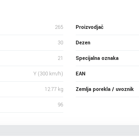
265
Proizvodjač
30
Dezen
21
Specijalna oznaka
Y (300 km/h)
EAN
12.77 kg
Zemlja porekla / uvoznik
96