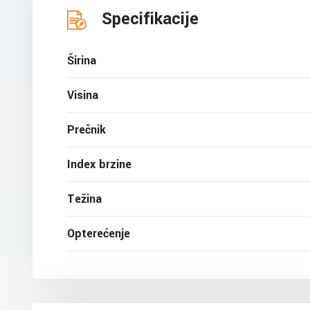
Specifikacije
Širina
Visina
Prečnik
Index brzine
Težina
Opterećenje