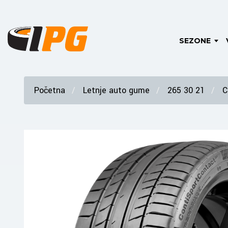
SEZONE
Početna
Letnje auto gume
265 30 21
C