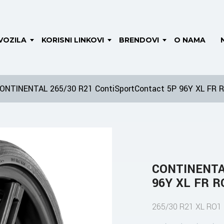
VOZILA
KORISNI LINKOVI
BRENDOVI
O NAMA
ONTINENTAL 265/30 R21 ContiSportContact 5P 96Y XL FR R
CONTINENTAL
96Y XL FR RO
265/30 R21 XL RO1