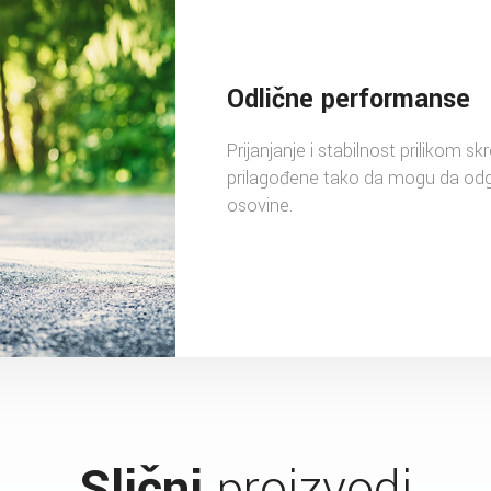
Odlične performanse
Prijanjanje i stabilnost prilikom s
prilagođene tako da mogu da odgo
osovine.
Slični
proizvodi