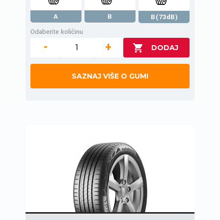
A
B
B(73dB)
Odaberite količinu
-
+
SAZNAJ VIŠE O GUMI