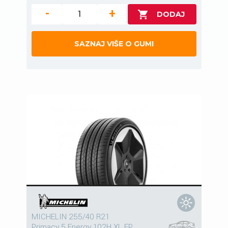
-
+
SAZNAJ VIŠE O GUMI
MICHELIN 255/40 R21
Primacy 5 Energy 102H XL FP