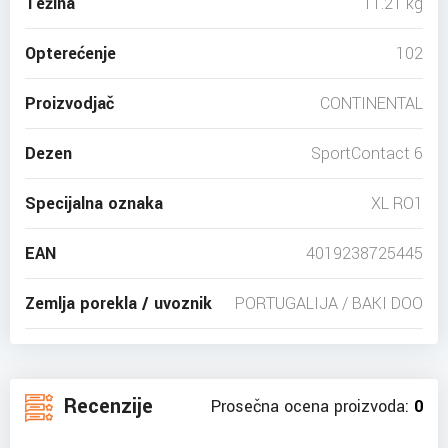
Težina
11.21 kg
Opterećenje
102
Proizvodjač
CONTINENTAL
Dezen
SportContact 6
Specijalna oznaka
XL RO1
EAN
4019238725445
Zemlja porekla / uvoznik
PORTUGALIJA / BAKI DOO
Recenzije
Prosečna ocena proizvoda:
0