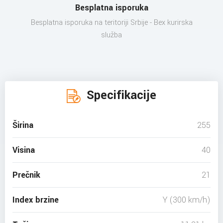
Besplatna isporuka
Besplatna isporuka na teritoriji Srbije - Bex kurirska
služba
Specifikacije
Širina
255
Visina
40
Prečnik
21
Index brzine
Y (300 km/h)