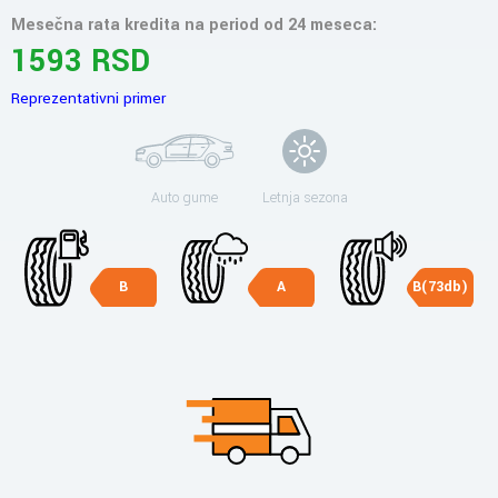
Mesečna rata kredita na period od 24 meseca:
1593 RSD
Reprezentativni primer
Auto gume
Letnja sezona
B
A
B(73db)