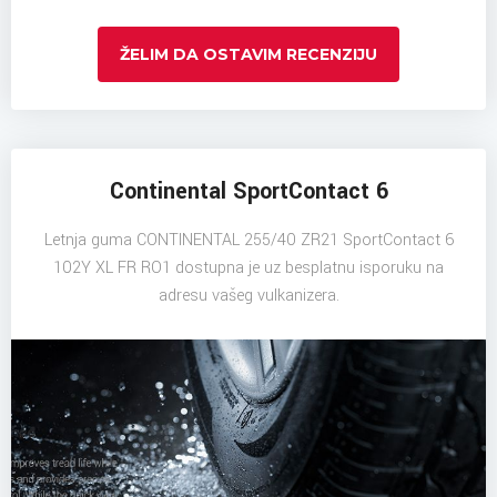
ŽELIM DA OSTAVIM RECENZIJU
Continental SportContact 6
Letnja guma CONTINENTAL 255/40 ZR21 SportContact 6
102Y XL FR RO1 dostupna je uz besplatnu isporuku na
adresu vašeg vulkanizera.