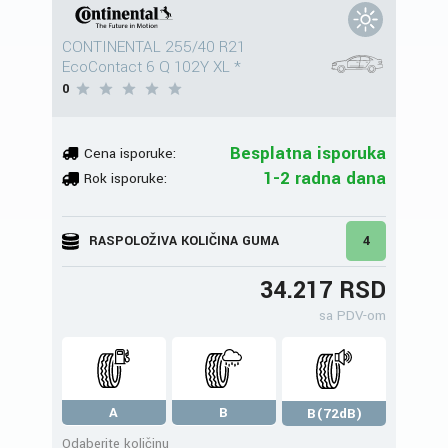
CONTINENTAL 255/40 R21
EcoContact 6 Q 102Y XL *
0
Besplatna isporuka
Cena isporuke:
1-2 radna dana
Rok isporuke:
RASPOLOŽIVA KOLIČINA GUMA
4
34.217 RSD
sa PDV-om
A
B
B(72dB)
Odaberite količinu