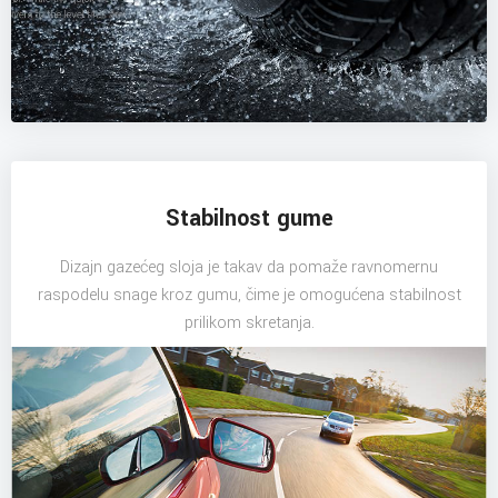
Stabilnost gume
Dizajn gazećeg sloja je takav da pomaže ravnomernu
raspodelu snage kroz gumu, čime je omogućena stabilnost
prilikom skretanja.