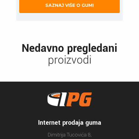
SAZNAJ VIŠE O GUMI
Nedavno pregledani
proizvodi
Internet prodaja guma
Dimitrija Tucovića 8,