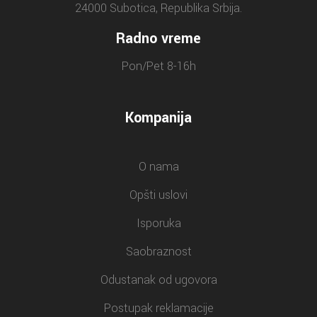
24000 Subotica, Republika Srbija.
Radno vreme
Pon/Pet 8-16h
Kompanija
O nama
Opšti uslovi
Isporuka
Saobraznost
Odustanak od ugovora
Postupak reklamacije