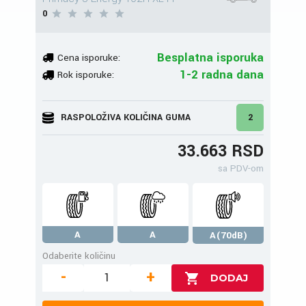
0
Besplatna isporuka
Cena isporuke:
1-2 radna dana
Rok isporuke:
RASPOLOŽIVA KOLIČINA GUMA
2
33.663 RSD
sa PDV-om
A
A
A(70dB)
Odaberite količinu
-
+