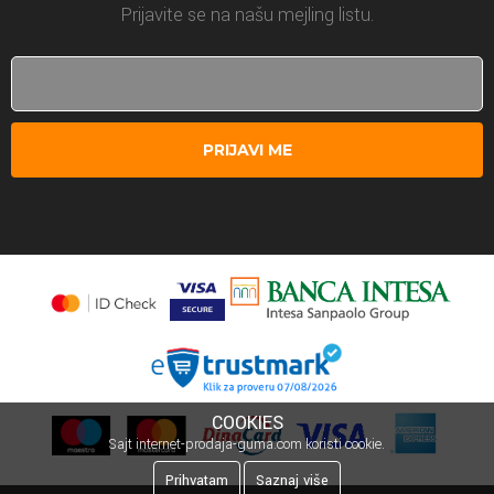
Prijavite se na našu mejling listu.
PRIJAVI ME
COOKIES
Sajt internet-prodaja-guma.com koristi cookie.
Prihvatam
Saznaj više