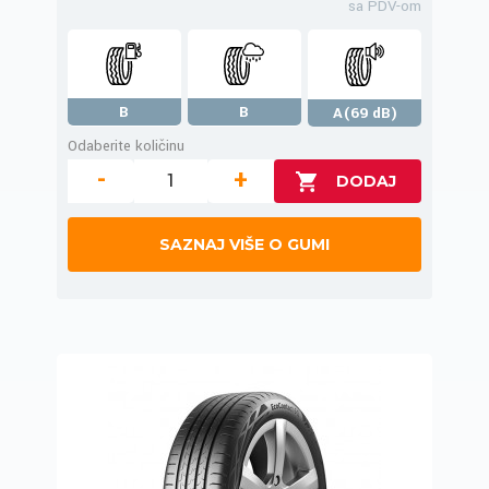
sa PDV-om
B
B
A(69 dB)
Odaberite količinu
-
+
SAZNAJ VIŠE O GUMI