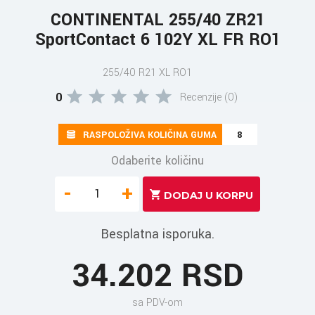
CONTINENTAL 255/40 ZR21
SportContact 6 102Y XL FR RO1
255/40 R21 XL RO1
0
Recenzije (0)
RASPOLOŽIVA KOLIČINA GUMA
8
Odaberite količinu
-
+
Besplatna isporuka.
34.202 RSD
sa PDV-om