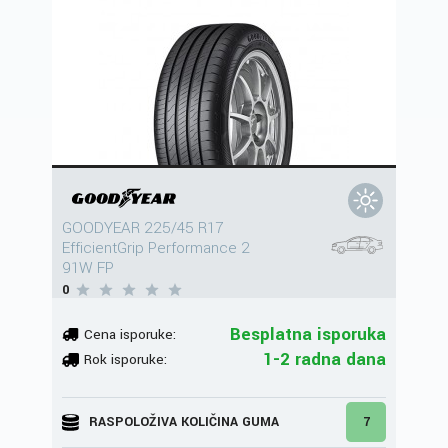
GOODYEAR 225/45 R17
EfficientGrip Performance 2
91W FP
0
Besplatna isporuka
Cena isporuke:
1-2 radna dana
Rok isporuke:
RASPOLOŽIVA KOLIČINA GUMA
7