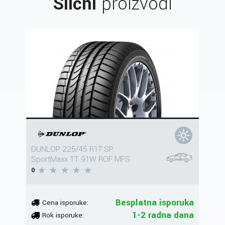
Slični
proizvodi
DUNLOP 225/45 R17 SP
SportMaxx TT 91W ROF MFS
0
Besplatna isporuka
Cena isporuke:
1-2 radna dana
Rok isporuke: