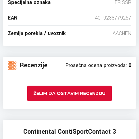
Specijalna oznaka
FR SSR
EAN
4019238779257
Zemlja porekla / uvoznik
AACHEN
Recenzije
Prosečna ocena proizvoda:
0
ŽELIM DA OSTAVIM RECENZIJU
Continental ContiSportContact 3