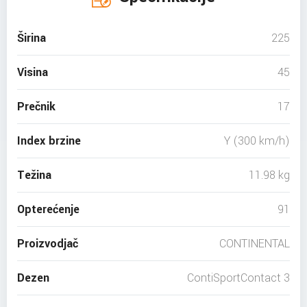
Širina
225
Visina
45
Prečnik
17
Index brzine
Y (300 km/h)
Težina
11.98 kg
Opterećenje
91
Proizvodjač
CONTINENTAL
Dezen
ContiSportContact 3