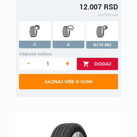
12.007 RSD
sa PDV-om
C
A
B(70 dB)
Odaberite količinu
-
+
SAZNAJ VIŠE O GUMI