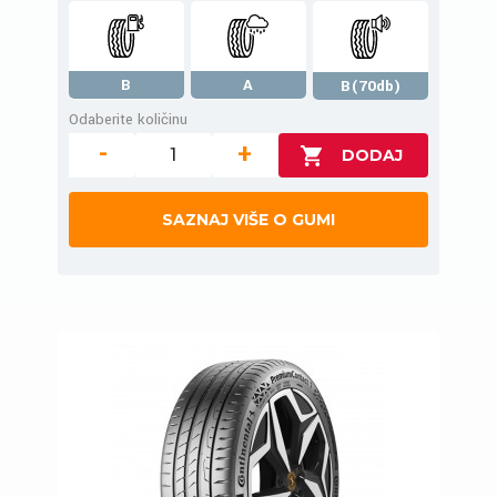
B
A
B(70db)
Odaberite količinu
-
+
SAZNAJ VIŠE O GUMI