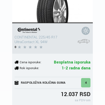
CONTINENTAL 225/45 R17
UltraContact XL 94W
0
Besplatna isporuka
Cena isporuke:
1-2 radna dana
Rok isporuke:
RASPOLOŽIVA KOLIČINA GUMA
4
12.037 RSD
sa PDV-om