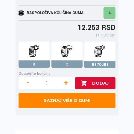
RASPOLOŽIVA KOLIČINA GUMA
4
12.253 RSD
sa PDV-om
D
C
B(70dB)
Odaberite količinu
-
+
SAZNAJ VIŠE O GUMI