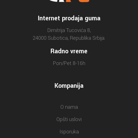
Internet prodaja guma
Dimitrija Tucovića 8,
24000 Subotica, Republika Srbija.
Radno vreme
Pon/Pet 8-16h
Kompanija
O nama
Opšti uslovi
Isporuka