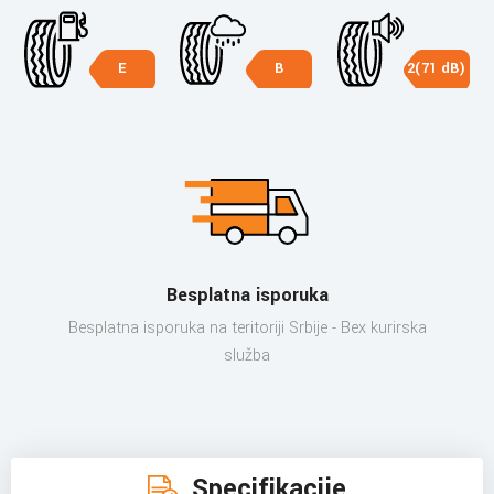
E
B
2(71 dB)
Besplatna isporuka
Besplatna isporuka na teritoriji Srbije - Bex kurirska
služba
Specifikacije