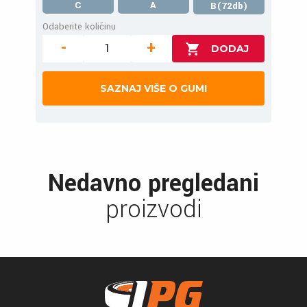
C
A
B(72db)
Odaberite količinu
-
+
SAZNAJ VIŠE O GUMI
Nedavno pregledani
proizvodi