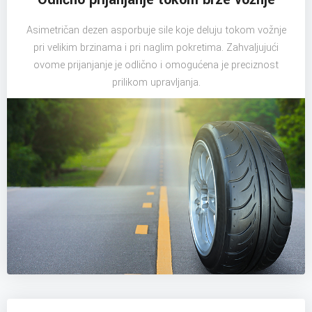
Asimetričan dezen asporbuje sile koje deluju tokom vožnje
pri velikim brzinama i pri naglim pokretima. Zahvaljujući
ovome prijanjanje je odlično i omogućena je preciznost
prilikom upravljanja.