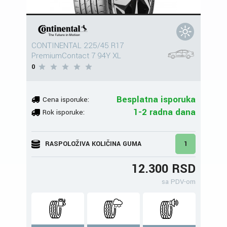
CONTINENTAL 225/45 R17
PremiumContact 7 94Y XL
0
Besplatna isporuka
Cena isporuke:
1-2 radna dana
Rok isporuke:
RASPOLOŽIVA KOLIČINA GUMA
1
12.300 RSD
sa PDV-om