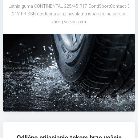
Letnja guma CONTINENTAL 225/45 R17 ContiSportContact 3
91Y FR SSR dostupna je uz besplatnu isporuku na adresu
vašeg vulkanizera.
Odlično prijanjanje tokom brze vožnje