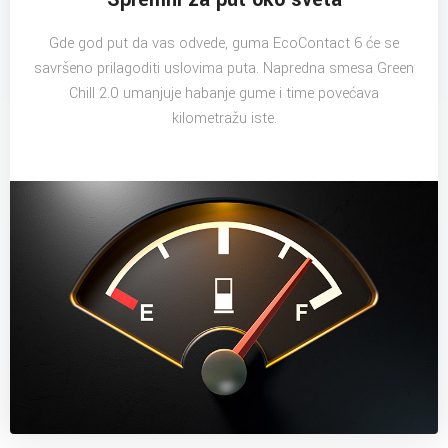
Gde god put da vas odvede, guma EcoContact 6 će se
savršeno prilagoditi uslovima puta. Napredna smesa Green
Chill 2.0 umanjuje habanje gume i time povećava
kilometražu iste.