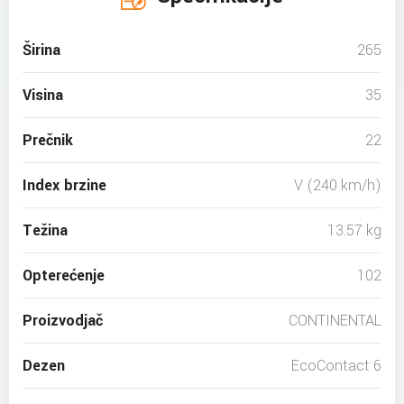
Širina
265
Visina
35
Prečnik
22
Index brzine
V (240 km/h)
Težina
13.57 kg
Opterećenje
102
Proizvodjač
CONTINENTAL
Dezen
EcoContact 6