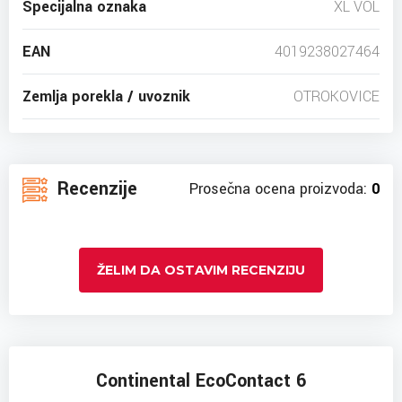
Specijalna oznaka
XL VOL
EAN
4019238027464
Zemlja porekla / uvoznik
OTROKOVICE
Recenzije
Prosečna ocena proizvoda:
0
ŽELIM DA OSTAVIM RECENZIJU
Continental EcoContact 6