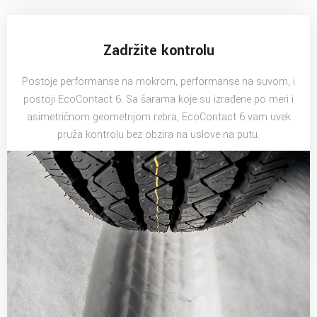
Zadržite kontrolu
Postoje performanse na mokrom, performanse na suvom, i
postoji EcoContact 6. Sa šarama koje su izrađene po meri i
asimetričnom geometrijom rebra, EcoContact 6 vam uvek
pruža kontrolu bez obzira na uslove na putu.