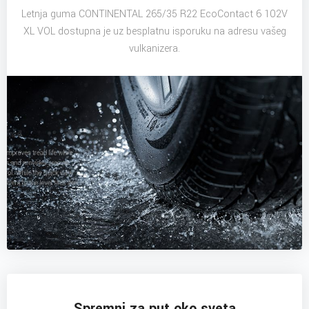
Letnja guma CONTINENTAL 265/35 R22 EcoContact 6 102V
XL VOL dostupna je uz besplatnu isporuku na adresu vašeg
vulkanizera.
Spremni za put oko sveta