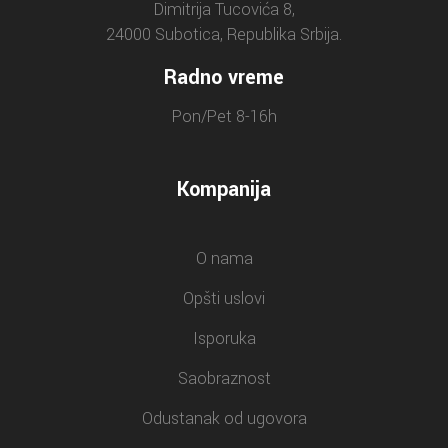
Dimitrija Tucovića 8,
24000 Subotica, Republika Srbija.
Radno vreme
Pon/Pet 8-16h
Kompanija
O nama
Opšti uslovi
Isporuka
Saobraznost
Odustanak od ugovora