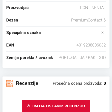
Proizvodjač
CONTINENTAL
Dezen
PremiumContact 6
Specijalna oznaka
XL
EAN
4019238006032
Zemlja porekla / uvoznik
PORTUGALIJA / BAKI DOO
Recenzije
Prosečna ocena proizvoda:
0
ŽELIM DA OSTAVIM RECENZIJU