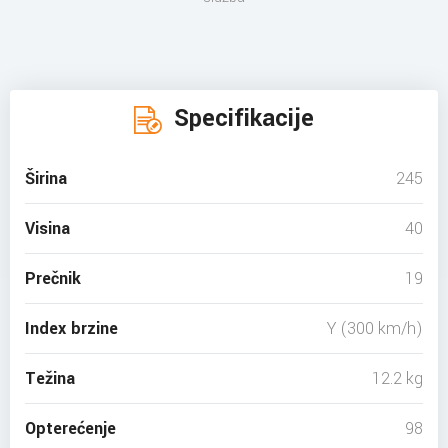
Specifikacije
Širina
245
Visina
40
Prečnik
19
Index brzine
Y (300 km/h)
Težina
12.2 kg
Opterećenje
98