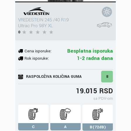
VREDESTEIN 245 /40 R19
Ultrac Pro 98Y XL
0
Besplatna isporuka
Cena isporuke:
1-2 radna dana
Rok isporuke:
RASPOLOŽIVA KOLIČINA GUMA
8
19.015 RSD
sa PDV-om
C
A
B(72dB)