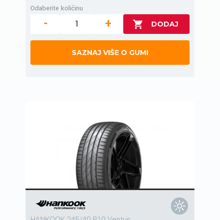
Odaberite količinu
-
+
SAZNAJ VIŠE O GUMI
HANKOOK 245/40 R19 Ventus