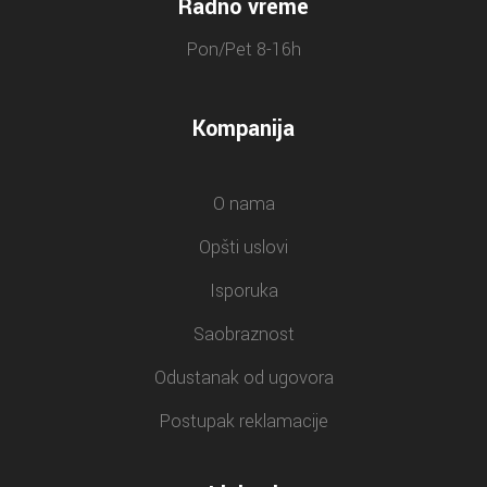
Radno vreme
Pon/Pet 8-16h
Kompanija
O nama
Opšti uslovi
Isporuka
Saobraznost
Odustanak od ugovora
Postupak reklamacije