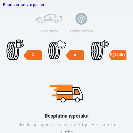
Reprezentativni primer
Auto gume
Letnja sezona
C
A
B(72db)
Besplatna isporuka
Besplatna isporuka na teritoriji Srbije - Bex kurirska
služba