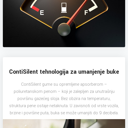
ContiSilent tehnologija za umanjenje buke
ContiSilent gume su opremljene apsorberom –
poliuretanskom penom – koji je zalepljen za unutrašnju
površinu gazećeg sloja. Bez obzira na temperaturu,
struktura pene ostaje netaknuta. U zavisnoti od vrste vozila,
brzine i površine puta, buka se može umanjiti do 9 decibela.