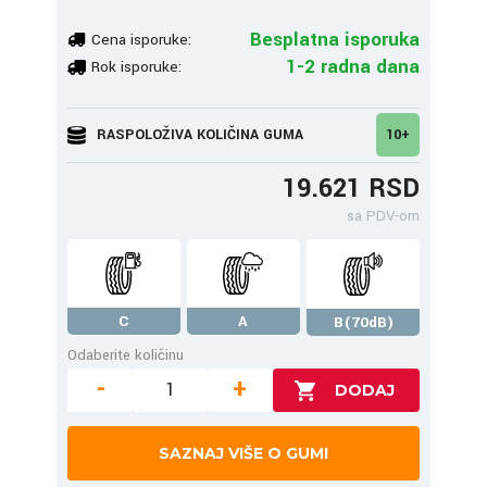
Besplatna isporuka
Cena isporuke:
1-2 radna dana
Rok isporuke:
RASPOLOŽIVA KOLIČINA GUMA
10+
19.621 RSD
sa PDV-om
C
A
B(70dB)
Odaberite količinu
-
+
SAZNAJ VIŠE O GUMI