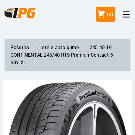
(
0
)
Početna
Letnje auto gume
245 40 19
CONTINENTAL 245/40 R19 PremiumContact 6
98Y XL