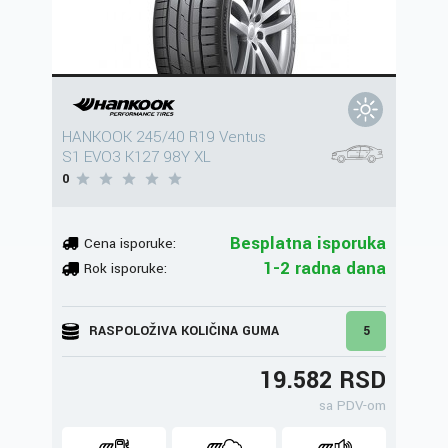
HANKOOK 245/40 R19 Ventus
S1 EVO3 K127 98Y XL
0
Besplatna isporuka
Cena isporuke:
1-2 radna dana
Rok isporuke:
RASPOLOŽIVA KOLIČINA GUMA
5
19.582 RSD
sa PDV-om