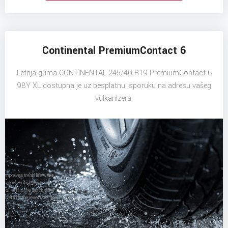
Continental PremiumContact 6
Letnja guma CONTINENTAL 245/40 R19 PremiumContact 6
98Y XL dostupna je uz besplatnu isporuku na adresu vašeg
vulkanizera.