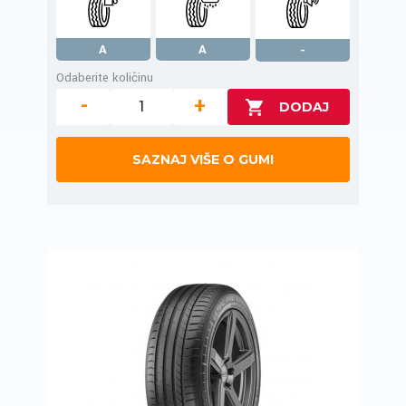
A
A
-
Odaberite količinu
-
+
SAZNAJ VIŠE O GUMI