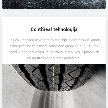
ContiSeal tehnologija
U slučaju da vam neko strano telo, npr. ekser, probuši gumu,
nema potrebe za hitnom zamenom gume na putu. Guma
sadrži ContiSeal lepljivi i gusti zaptivni sloj koji je primenjen
na unutrašnjost gume i gazeći sloj.