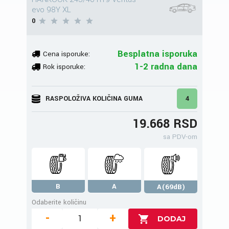
evo 98Y XL
0
Besplatna isporuka
Cena isporuke:
1-2 radna dana
Rok isporuke:
RASPOLOŽIVA KOLIČINA GUMA
4
19.668 RSD
sa PDV-om
B
A
A(69dB)
Odaberite količinu
-
+