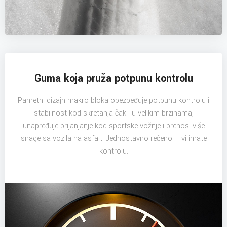
Guma koja pruža potpunu kontrolu
Pametni dizajn makro bloka obezbeđuje potpunu kontrolu i
stabilnost kod skretanja čak i u velikim brzinama,
unapređuje prijanjanje kod sportske vožnje i prenosi više
snage sa vozila na asfalt. Jednostavno rečeno – vi imate
kontrolu.