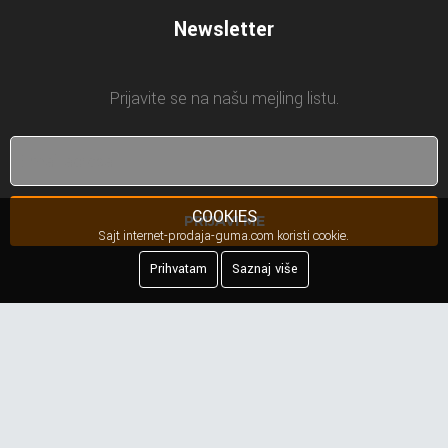
Newsletter
Prijavite se na našu mejling listu.
COOKIES
PRIJAVI ME
Sajt internet-prodaja-guma.com koristi cookie.
Prihvatam
Saznaj više