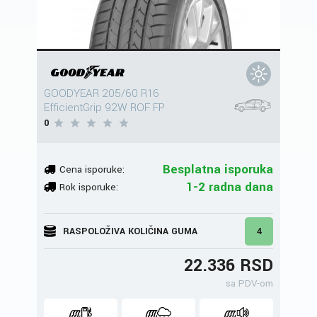
GOODYEAR 205/60 R16
EfficientGrip 92W ROF FP
0
Besplatna isporuka
Cena isporuke:
1-2 radna dana
Rok isporuke:
RASPOLOŽIVA KOLIČINA GUMA
4
22.336 RSD
sa PDV-om