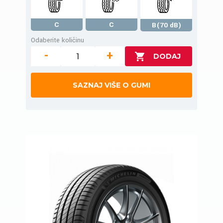
C
C
B(70 dB)
Odaberite količinu
-
+
SAZNAJ VIŠE O GUMI