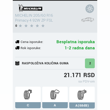
MICHELIN 205/60 R16
Primacy 4 92W ZP FSL
0
Besplatna isporuka
Cena isporuke:
1-2 radna dana
Rok isporuke:
RASPOLOŽIVA KOLIČINA GUMA
2
21.171 RSD
sa PDV-om
C
A
A(68dB)