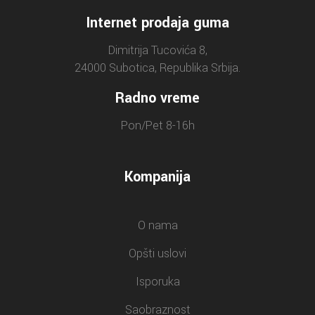
Internet prodaja guma
Dimitrija Tucovića 8,
24000 Subotica, Republika Srbija.
Radno vreme
Pon/Pet 8-16h
Kompanija
O nama
Opšti uslovi
Isporuka
Saobraznost