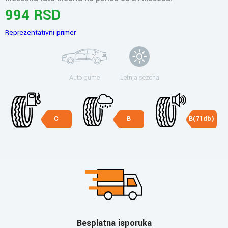
994 RSD
Reprezentativni primer
Auto gume
Letnja sezona
C
B
B(71db)
Besplatna isporuka