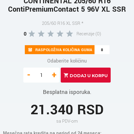
CONTINENTAL 205/60 R16
ContiPremiumContact 5 96V XL SSR
205/60 R16 XL SSR *
0
Recenzije (0)
RASPOLOŽIVA KOLIČINA GUMA
8
Odaberite količinu
-
+
Besplatna isporuka.
21.340 RSD
sa PDV-om
Mesečna rata kredita na period od 24 meseca: