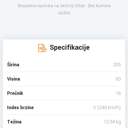
Besplatna isporuka na teritoriji Srbije - Bex kurirska
služba
Specifikacije
Širina
205
Visina
60
Prečnik
16
Index brzine
V (240 km/h)
Težina
12.34 kg