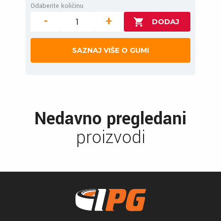
Odaberite količinu
-
+
SAZNAJ VIŠE O GUMI
Nedavno pregledani
proizvodi