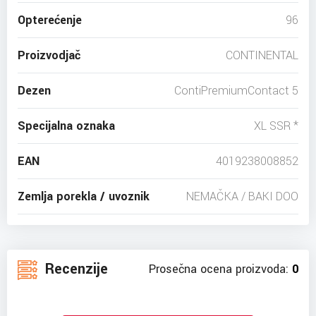
Opterećenje
96
Proizvodjač
CONTINENTAL
Dezen
ContiPremiumContact 5
Specijalna oznaka
XL SSR *
EAN
4019238008852
Zemlja porekla / uvoznik
NEMAČKA / BAKI DOO
Recenzije
Prosečna ocena proizvoda:
0