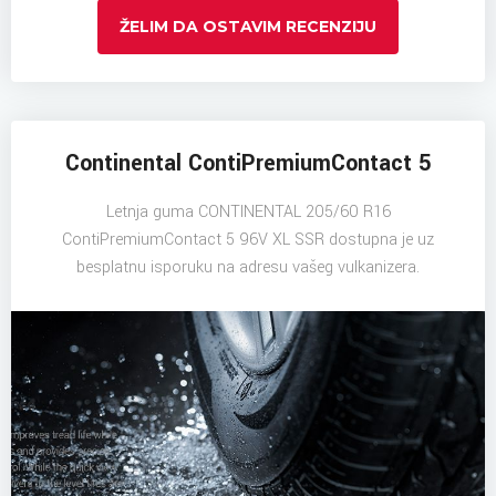
ŽELIM DA OSTAVIM RECENZIJU
Continental ContiPremiumContact 5
Letnja guma CONTINENTAL 205/60 R16
ContiPremiumContact 5 96V XL SSR dostupna je uz
besplatnu isporuku na adresu vašeg vulkanizera.