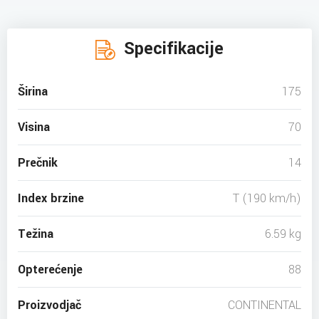
Specifikacije
Širina
175
Visina
70
Prečnik
14
Index brzine
T (190 km/h)
Težina
6.59 kg
Opterećenje
88
Proizvodjač
CONTINENTAL