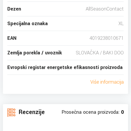
Dezen
AllSeasonContact
Specijalna oznaka
XL
EAN
4019238010671
Zemlja porekla / uvoznik
SLOVAČKA / BAKI DOO
Evropski registar energetske efikasnosti proizvoda
Više informacija
Recenzije
Prosečna ocena proizvoda:
0