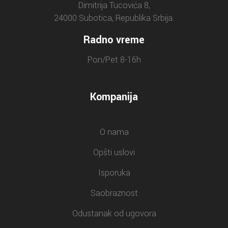
Dimitrija Tucovića 8,
24000 Subotica, Republika Srbija.
Radno vreme
Pon/Pet 8-16h
Kompanija
O nama
Opšti uslovi
Isporuka
Saobraznost
Odustanak od ugovora