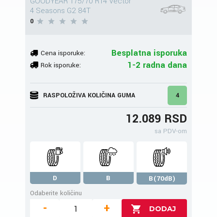
GOODYEAR 175/70 R14 Vector
4 Seasons G2 84T
0
Besplatna isporuka
Cena isporuke:
1-2 radna dana
Rok isporuke:
RASPOLOŽIVA KOLIČINA GUMA
4
12.089 RSD
sa PDV-om
D
B
B(70dB)
Odaberite količinu
-
+