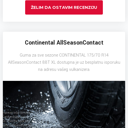
ŽELIM DA OSTAVIM RECENZIJU
Continental AllSeasonContact
Guma za sve sezone CONTINENTAL 175/70 R14
AllSeasonContact 88T XL dostupna je uz besplatnu isporuku
na adresu vašeg vulkanizera.