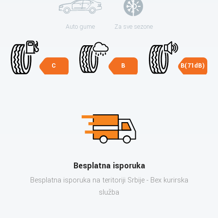
Auto gume
Za sve sezone
C
B
B(71dB)
Besplatna isporuka
Besplatna isporuka na teritoriji Srbije - Bex kurirska
služba