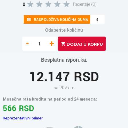
0
Recenzije (0)
RASPOLOŽIVA KOLIČINA GUMA
6
Odaberite količinu
-
+
Besplatna isporuka.
12.147 RSD
sa PDV-om
Mesečna rata kredita na period od 24 meseca:
566 RSD
Reprezentativni primer