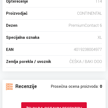
Opterećenje
114
Proizvodjač
CONTINENTAL
Dezen
PremiumContact 6
Specijalna oznaka
XL
EAN
4019238004977
Zemlja porekla / uvoznik
ČEŠKA / BAKI DOO
Recenzije
Prosečna ocena proizvoda:
0