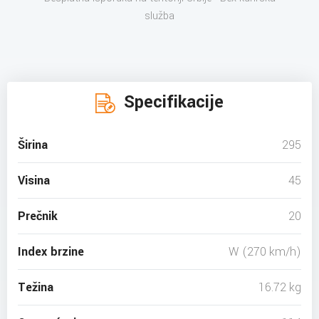
služba
Specifikacije
Širina
295
Visina
45
Prečnik
20
Index brzine
W (270 km/h)
Težina
16.72 kg