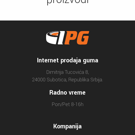
Internet prodaja guma
Dimitrija Tucovića 8,
24000 Subotica, Republika Srbija.
Radno vreme
Pon/Pet 8-16h
Kompanija