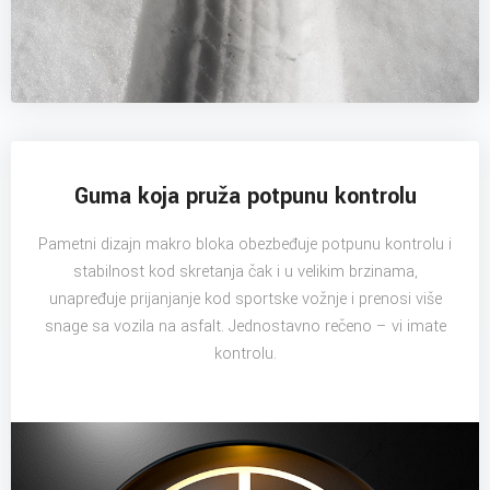
Guma koja pruža potpunu kontrolu
Pametni dizajn makro bloka obezbeđuje potpunu kontrolu i
stabilnost kod skretanja čak i u velikim brzinama,
unapređuje prijanjanje kod sportske vožnje i prenosi više
snage sa vozila na asfalt. Jednostavno rečeno – vi imate
kontrolu.