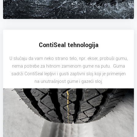
ContiSeal tehnologija
U slučaju da vam neko strano telo, npr. ekser, probuši gumu,
nema potrebe za hitnom zamenom gume na putu. Guma
sadrži ContiSeal lepljivi i gusti zaptivni sloj koji je primenjen
na unutrašnjost gume i gazeći sloj.