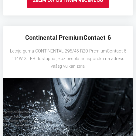
ŽELIM DA OSTAVIM RECENZIJU
Continental PremiumContact 6
Letnja guma CONTINENTAL 295/45 R20 PremiumContact 6
114W XL FR dostupna je uz besplatnu isporuku na adresu
vašeg vulkanizera.