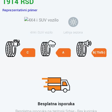
1914 RSD
Reprezentativni primer
4X4 i SUV vozilo
Letnja sezona
C
A
B(75db)
Besplatna isporuka
Besplatna isporuka na teritoriji Srbije - Bex kurirska