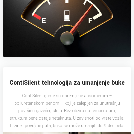
ContiSilent tehnologija za umanjenje buke
ContiSilent gume su opremljene apsorberom –
poliuretanskom penom – koji je zalepljen za unutrašnju
površinu gazećeg sloja. Bez obzira na temperaturu,
struktura pene ostaje netaknuta. U zavisnoti od vrste vozila,
brzine i površine puta, buka se može umanjiti do 9 decibela.