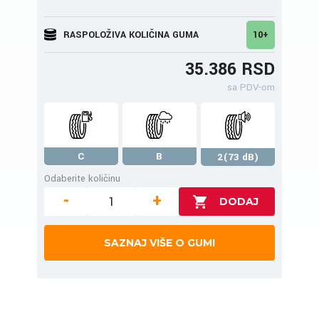
RASPOLOŽIVA KOLIČINA GUMA
10+
35.386 RSD
sa PDV-om
C
B
2(73 dB)
Odaberite količinu
-
+
SAZNAJ VIŠE O GUMI