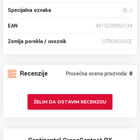
Specijalna oznaka
XL J
EAN
4019238050134
Zemlja porekla / uvoznik
OTROKOVICE
Recenzije
Prosečna ocena proizvoda:
0
ŽELIM DA OSTAVIM RECENZIJU