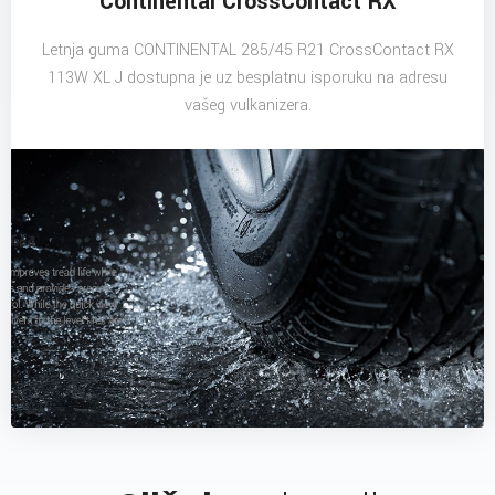
Continental CrossContact RX
Letnja guma CONTINENTAL 285/45 R21 CrossContact RX
113W XL J dostupna je uz besplatnu isporuku na adresu
vašeg vulkanizera.