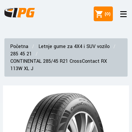
(
0
)
Početna
Letnje gume za 4X4 i SUV vozilo
285 45 21
CONTINENTAL 285/45 R21 CrossContact RX
113W XL J