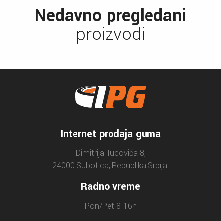
Nedavno pregledani
proizvodi
Internet prodaja guma
Dimitrija Tucovića 8,
24000 Subotica, Republika Srbija.
Radno vreme
Pon/Pet 8-16h