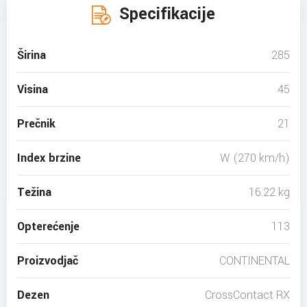
Specifikacije
Širina
285
Visina
45
Prečnik
21
Index brzine
W (270 km/h)
Težina
16.22 kg
Opterećenje
113
Proizvodjač
CONTINENTAL
Dezen
CrossContact RX