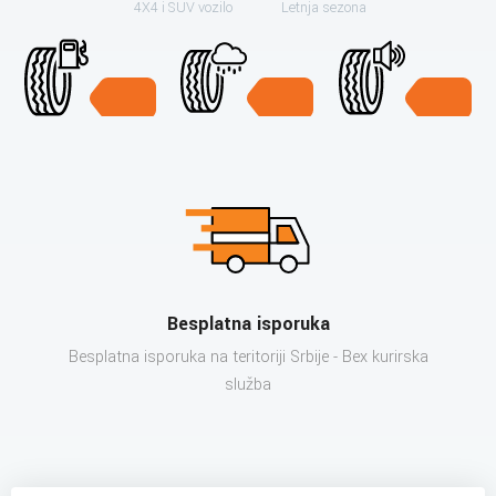
4X4 i SUV vozilo
Letnja sezona
Besplatna isporuka
Besplatna isporuka na teritoriji Srbije - Bex kurirska
služba