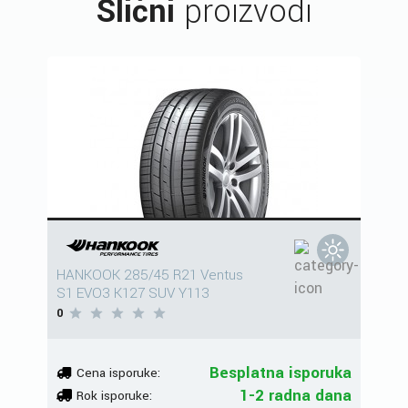
Slični
proizvodi
HANKOOK 285/45 R21 Ventus
S1 EVO3 K127 SUV Y113
0
Besplatna isporuka
Cena isporuke:
1-2 radna dana
Rok isporuke: