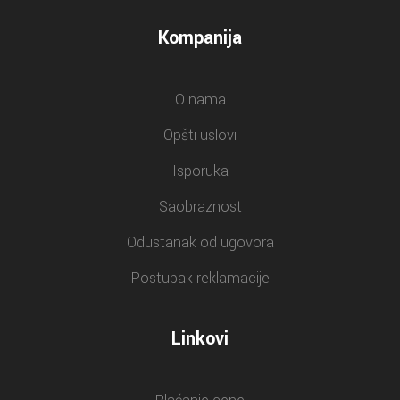
Kompanija
O nama
Opšti uslovi
Isporuka
Saobraznost
Odustanak od ugovora
Postupak reklamacije
Linkovi