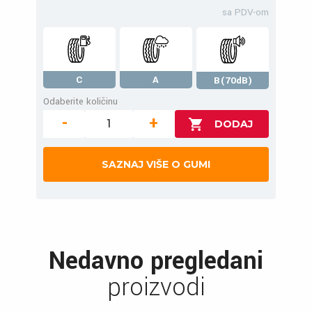
sa PDV-om
C
A
B(70dB)
Odaberite količinu
-
+
SAZNAJ VIŠE O GUMI
Nedavno pregledani
proizvodi