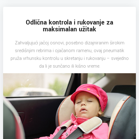
Odlična kontrola i rukovanje za
maksimalan užitak
Zahvaljujući jačoj osnovi, posebno dizajniranim širokim
središnjim rebrima i ojačanom ramenu, ovaj pneumatik
pruža vrhunsku kontrolu u skretanju i rukovanju – svejedno
da li je sunčano ili kišno vreme.