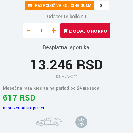
RASPOLOŽIVA KOLIČINA GUMA
8
Odaberite količinu
-
+
Besplatna isporuka.
13.246 RSD
sa PDV-om
Mesečna rata kredita na period od 24 meseca:
617 RSD
Reprezentativni primer