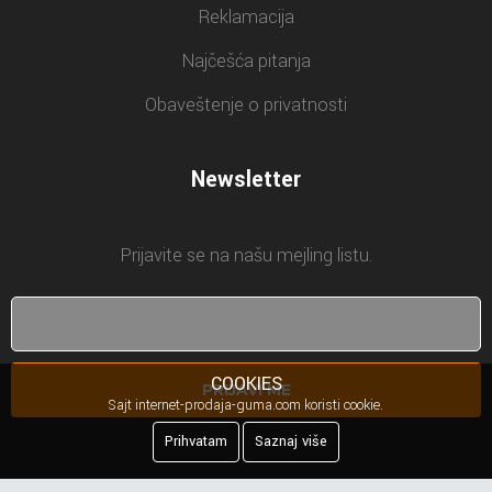
Reklamacija
Najčešća pitanja
Obaveštenje o privatnosti
Newsletter
Prijavite se na našu mejling listu.
COOKIES
PRIJAVI ME
Sajt internet-prodaja-guma.com koristi cookie.
Prihvatam
Saznaj više