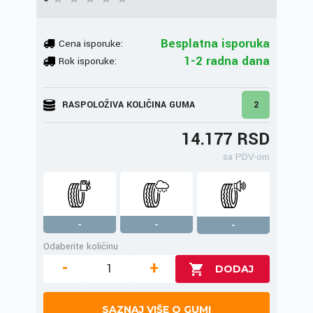
Besplatna isporuka
Cena isporuke:
1-2 radna dana
Rok isporuke:
RASPOLOŽIVA KOLIČINA GUMA
2
14.177 RSD
sa PDV-om
-
-
-
Odaberite količinu
-
+
SAZNAJ VIŠE O GUMI