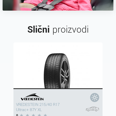
Slični
proizvodi
VREDESTEIN 215/40 R17
Ultrac+ 87Y XL
0