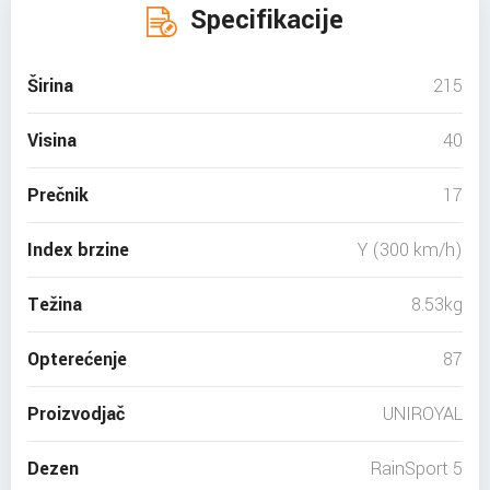
Specifikacije
Širina
215
Visina
40
Prečnik
17
Index brzine
Y (300 km/h)
Težina
8.53kg
Opterećenje
87
Proizvodjač
UNIROYAL
Dezen
RainSport 5