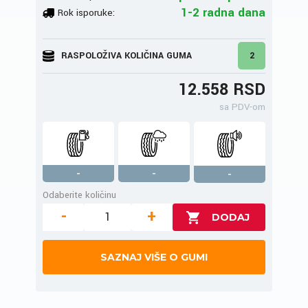
1-2 radna dana
Rok isporuke:
RASPOLOŽIVA KOLIČINA GUMA
2
12.558 RSD
sa PDV-om
-
-
-
Odaberite količinu
-
+
SAZNAJ VIŠE O GUMI