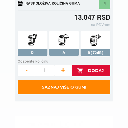
RASPOLOŽIVA KOLIČINA GUMA
4
13.047 RSD
sa PDV-om
D
A
B(72dB)
Odaberite količinu
-
+
SAZNAJ VIŠE O GUMI