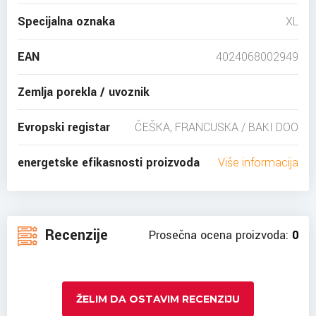
Specijalna oznaka
XL
EAN
4024068002949
Zemlja porekla / uvoznik
Evropski registar
ČEŠKA, FRANCUSKA / BAKI DOO
energetske efikasnosti proizvoda
Više informacija
Recenzije
Prosečna ocena proizvoda:
0
ŽELIM DA OSTAVIM RECENZIJU