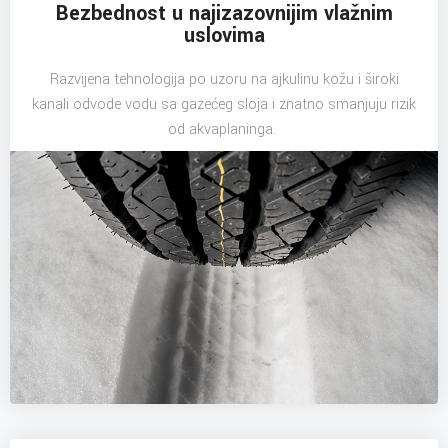
Bezbednost u najizazovnijim vlažnim
uslovima
Razvijena tehnologija po uzoru na ajkulinu kožu i široki
kanali odvode vodu sa gazećeg sloja i znatno smanjuju rizik
od akvaplaninga.