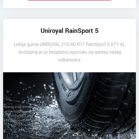
Uniroyal RainSport 5
Letnja guma UNIROYAL 215/40 R17 RainSport 5 87Y XL
dostupna je uz besplatnu isporuku na adresu vašeg
vulkanizera.