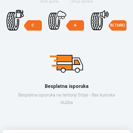
Auto gume
Letnja sezona
C
A
B(72dB)
Besplatna isporuka
Besplatna isporuka na teritoriji Srbije - Bex kurirska
služba