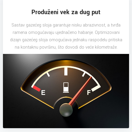
Produženi vek za dug put
Sastav gazećeg sloja garantuje nisku abrazivnost, a tvrđa
ramena omogućavaju ujednačeno habanje. Optimizovani
dizajn gazećeg sloja omogućava jednaku raspodelu pritiska
na kontaknu površinu, što dovodi do veće kilometraže.