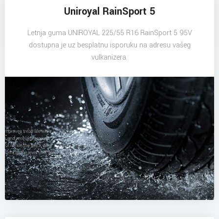
Uniroyal RainSport 5
Letnja guma UNIROYAL 225/55 R16 RainSport 5 95V
dostupna je uz besplatnu isporuku na adresu vašeg
vulkanizera.