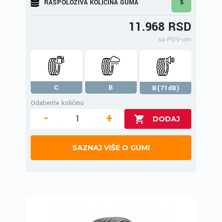
RASPOLOŽIVA KOLIČINA GUMA
5
11.968 RSD
sa PDV-om
C
B
B(71dB)
Odaberite količinu
-
+
SAZNAJ VIŠE O GUMI