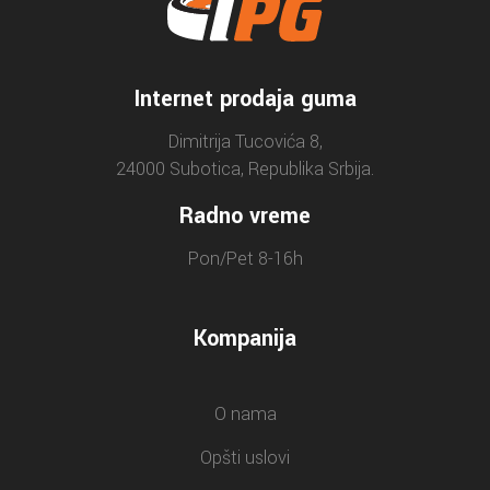
Internet prodaja guma
Dimitrija Tucovića 8,
24000 Subotica, Republika Srbija.
Radno vreme
Pon/Pet 8-16h
Kompanija
O nama
Opšti uslovi