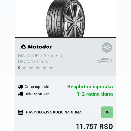
MATADOR 225/55 R16
Hectorra 5 95V
0
Besplatna isporuka
Cena isporuke:
1-2 radna dana
Rok isporuke:
RASPOLOŽIVA KOLIČINA GUMA
10+
11.757 RSD