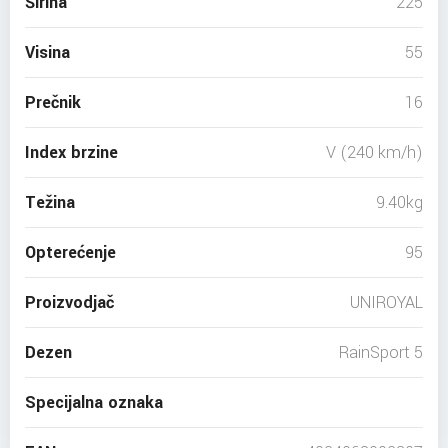
Širina
225
Visina
55
Prečnik
16
Index brzine
V (240 km/h)
Težina
9.40kg
Opterećenje
95
Proizvodjač
UNIROYAL
Dezen
RainSport 5
Specijalna oznaka