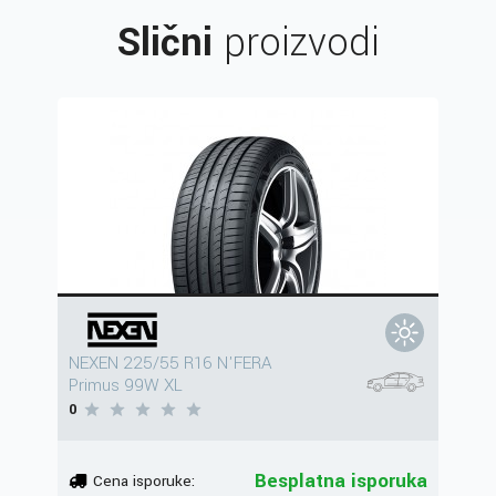
Slični
proizvodi
NEXEN 225/55 R16 N'FERA
Primus 99W XL
0
Besplatna isporuka
Cena isporuke: