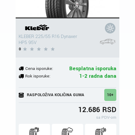
KLEBER 225/55 R16 Dynaxer
HP5 95V
0
Besplatna isporuka
Cena isporuke:
1-2 radna dana
Rok isporuke:
RASPOLOŽIVA KOLIČINA GUMA
10+
12.686 RSD
sa PDV-om