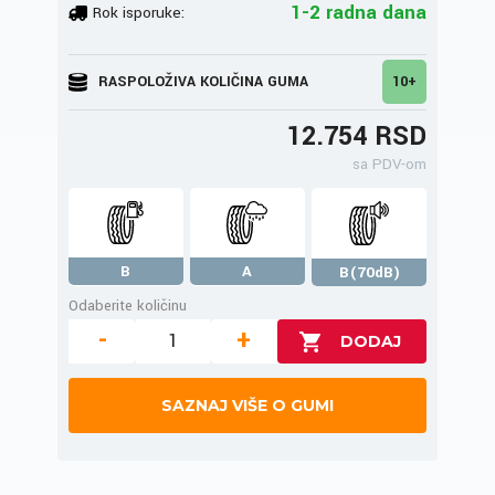
1-2 radna dana
Rok isporuke:
RASPOLOŽIVA KOLIČINA GUMA
10+
12.754 RSD
sa PDV-om
B
A
B(70dB)
Odaberite količinu
-
+
SAZNAJ VIŠE O GUMI