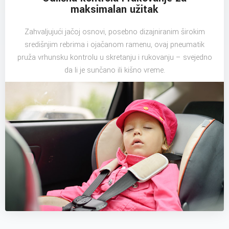
maksimalan užitak
Zahvaljujući jačoj osnovi, posebno dizajniranim širokim
središnjim rebrima i ojačanom ramenu, ovaj pneumatik
pruža vrhunsku kontrolu u skretanju i rukovanju – svejedno
da li je sunčano ili kišno vreme.