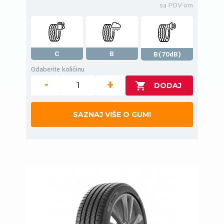
sa PDV-om
C
B
B(70dB)
Odaberite količinu
-
+
SAZNAJ VIŠE O GUMI