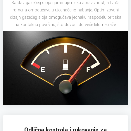
Sastav gazećeg sloja garantuje nisku abrazivnost, a tvrđa
ramena omogućavaju ujednačeno habanje. Optimizovani
dizajn gazećeg sloja omogućava jednaku raspodelu pritiska
na kontaknu površinu, što dovodi do veće kilometraže.
Odlična kontrola i rukovanje za