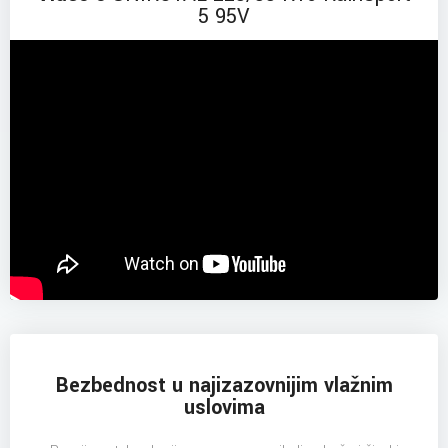
5 95V
Bezbednost u najizazovnijim vlažnim
uslovima