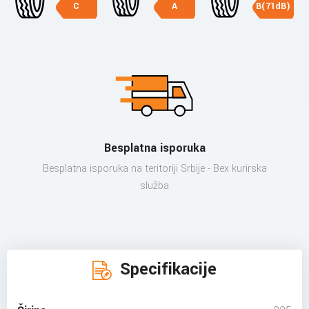
C
A
B(71dB)
Besplatna isporuka
Besplatna isporuka na teritoriji Srbije - Bex kurirska
služba
Specifikacije