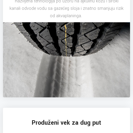
Razvijena tehnologija po uzoru na ajkulinu kožu i široki
kanali odvode vodu sa gazećeg sloja i znatno smanjuju rizik
od akvaplaninga.
Produženi vek za dug put