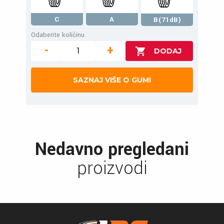
C
A
B(71dB)
Odaberite količinu
-
+
SAZNAJ VIŠE O GUMI
Nedavno pregledani
proizvodi