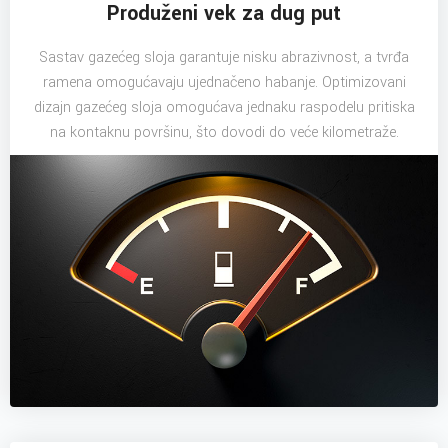
Produženi vek za dug put
Sastav gazećeg sloja garantuje nisku abrazivnost, a tvrđa
ramena omogućavaju ujednačeno habanje. Optimizovani
dizajn gazećeg sloja omogućava jednaku raspodelu pritiska
na kontaknu površinu, što dovodi do veće kilometraže.