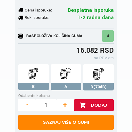
Besplatna isporuka
Cena isporuke:
1-2 radna dana
Rok isporuke:
RASPOLOŽIVA KOLIČINA GUMA
4
16.082 RSD
sa PDV-om
B
A
B(70dB)
Odaberite količinu
-
+
SAZNAJ VIŠE O GUMI