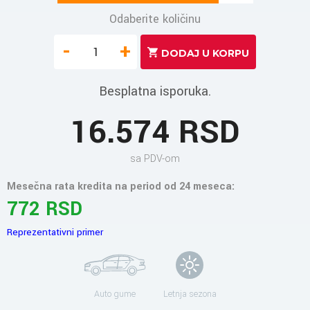
Odaberite količinu
-
+
Besplatna isporuka.
16.574 RSD
sa PDV-om
Mesečna rata kredita na period od 24 meseca:
772 RSD
Reprezentativni primer
Auto gume
Letnja sezona