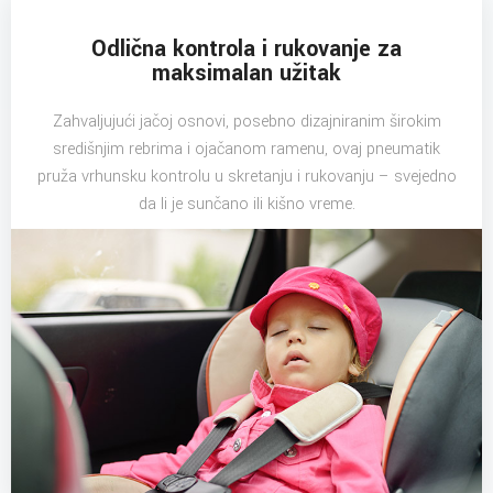
Odlična kontrola i rukovanje za
maksimalan užitak
Zahvaljujući jačoj osnovi, posebno dizajniranim širokim
središnjim rebrima i ojačanom ramenu, ovaj pneumatik
pruža vrhunsku kontrolu u skretanju i rukovanju – svejedno
da li je sunčano ili kišno vreme.