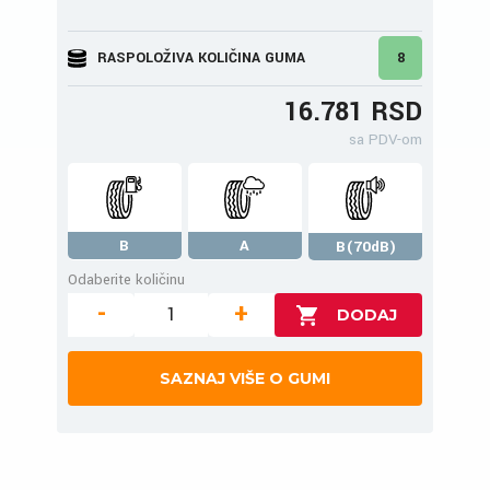
RASPOLOŽIVA KOLIČINA GUMA
8
16.781 RSD
sa PDV-om
B
A
B(70dB)
Odaberite količinu
-
+
SAZNAJ VIŠE O GUMI