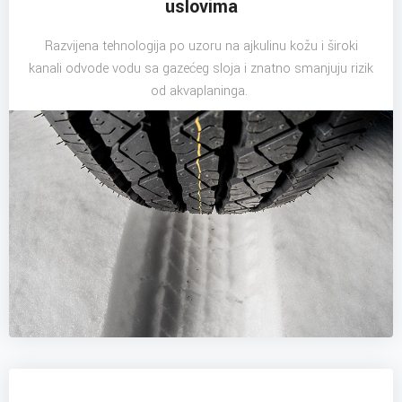
uslovima
Razvijena tehnologija po uzoru na ajkulinu kožu i široki
kanali odvode vodu sa gazećeg sloja i znatno smanjuju rizik
od akvaplaninga.