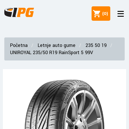
(
0
)
Početna
Letnje auto gume
235 50 19
UNIROYAL 235/50 R19 RainSport 5 99V