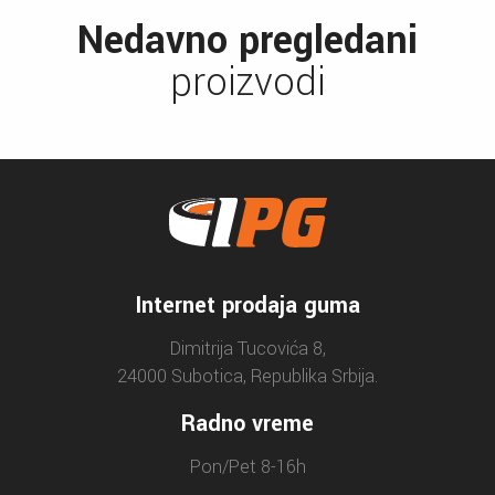
Nedavno pregledani
proizvodi
Internet prodaja guma
Dimitrija Tucovića 8,
24000 Subotica, Republika Srbija.
Radno vreme
Pon/Pet 8-16h