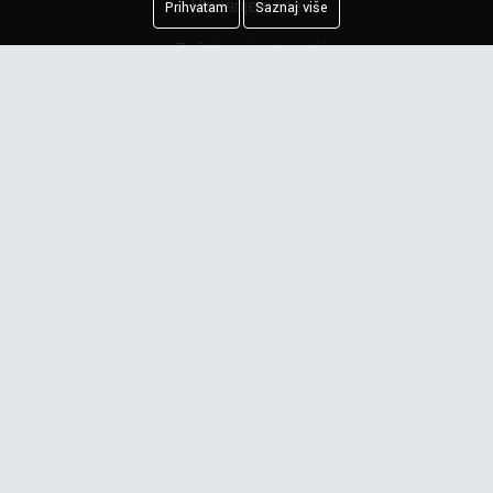
Plaćanje cene
Prihvatam
Saznaj više
Zaštita privatnosti
Kreiranje porudžbine
Reklamacija
Najčešća pitanja
Obaveštenje o privatnosti
Newsletter
Prijavite se na našu mejling listu.