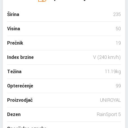
Širina
235
Visina
50
Prečnik
19
Index brzine
V (240 km/h)
Težina
11.19kg
Opterećenje
99
Proizvodjač
UNIROYAL
Dezen
RainSport 5