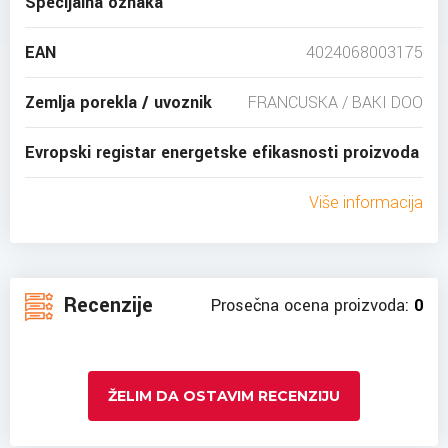
Specijalna oznaka
EAN
4024068003175
Zemlja porekla / uvoznik
FRANCUSKA / BAKI DOO
Evropski registar energetske efikasnosti proizvoda
Više informacija
Recenzije
Prosečna ocena proizvoda:
0
ŽELIM DA OSTAVIM RECENZIJU