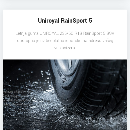
Uniroyal RainSport 5
Letnja guma UNIROYAL 235/50 R19 RainSport 5 99V
dostupna je uz besplatnu isporuku na adresu vašeg
vulkanizera.