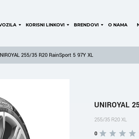
VOZILA
KORISNI LINKOVI
BRENDOVI
O NAMA
NIROYAL 255/35 R20 RainSport 5 97Y XL
UNIROYAL 25
255/35 R20 XL
0