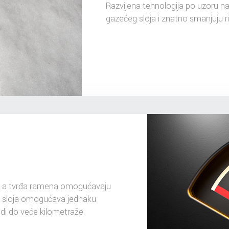
Razvijena tehnologija po uzoru na 
gazećeg sloja i znatno smanjuju r
t, a tvrđa ramena omogućavaju
g sloja omogućava jednaku
di do veće kilometraže.