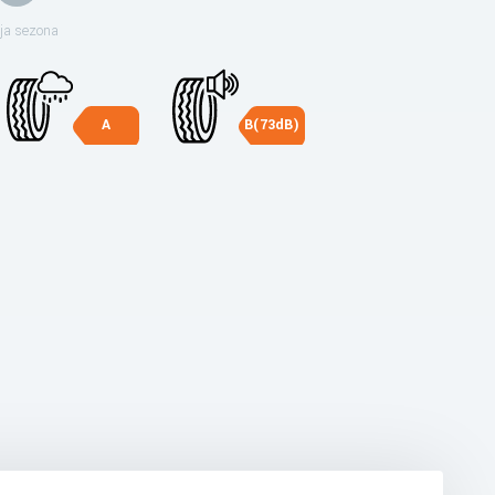
ja sezona
A
B(73dB)