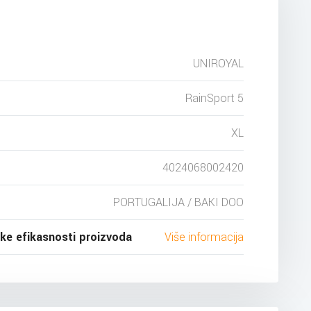
UNIROYAL
RainSport 5
XL
4024068002420
PORTUGALIJA / BAKI DOO
ske efikasnosti proizvoda
Više informacija