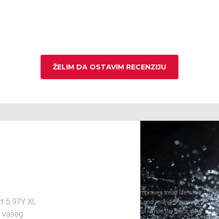
ŽELIM DA OSTAVIM RECENZIJU
t 5 97Y XL
u vašeg