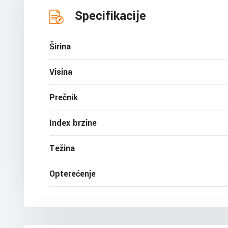
Specifikacije
Širina
Visina
Prečnik
Index brzine
Težina
Opterećenje