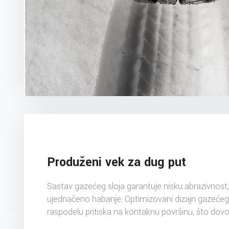
Produženi vek za dug put
Sastav gazećeg sloja garantuje nisku abrazivnos
ujednačeno habanje. Optimizovani dizajn gazeće
raspodelu pritiska na kontaknu površinu, što dovo