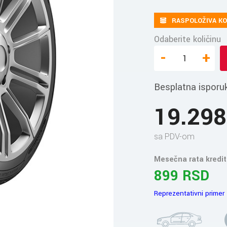
RASPOLOŽIVA KO
Odaberite količinu
-
+
Besplatna isporu
19.29
sa PDV-om
Mesečna rata kredit
899 RSD
Reprezentativni primer