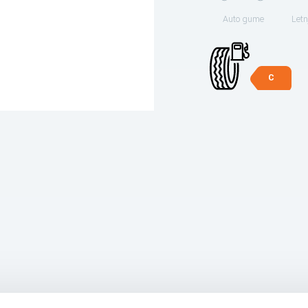
Auto gume
Letn
C