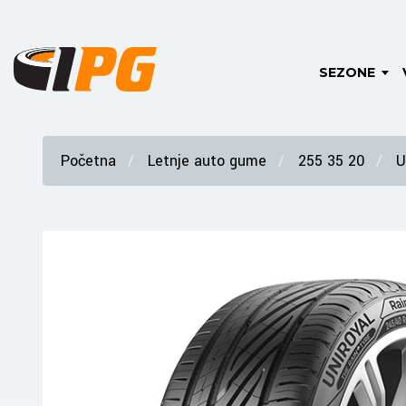
SEZONE
Početna
Letnje auto gume
255 35 20
U