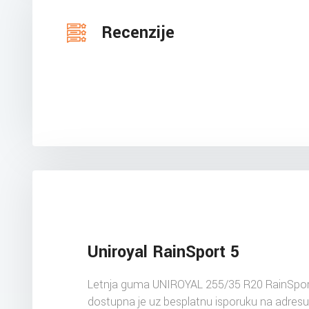
Recenzije
Uniroyal RainSport 5
Letnja guma UNIROYAL 255/35 R20 RainSpor
dostupna je uz besplatnu isporuku na adres