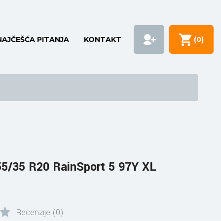
NAJČEŠĆA PITANJA
KONTAKT
(
0
)
5/35 R20 RainSport 5 97Y XL
Recenzije (0)