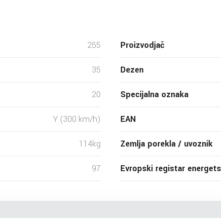
255
Proizvodjač
35
Dezen
20
Specijalna oznaka
Y (300 km/h)
EAN
114kg
Zemlja porekla / uvoznik
97
Evropski registar energet