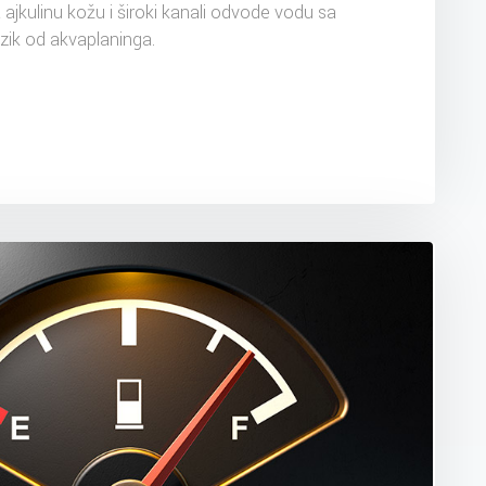
ajkulinu kožu i široki kanali odvode vodu sa
izik od akvaplaninga.