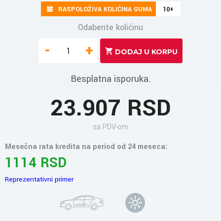
RASPOLOŽIVA KOLIČINA GUMA
10+
Odaberite količinu
-
+
Besplatna isporuka.
23.907 RSD
sa PDV-om
Mesečna rata kredita na period od 24 meseca:
1114 RSD
Reprezentativni primer