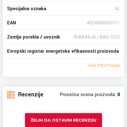
Specijalna oznaka
XL
EAN
4024068003311
Zemlja porekla / uvoznik
RUMUNIJA / BAKI DOO
Evropski registar energetske efikasnosti proizvoda
Više informacija
Recenzije
Prosečna ocena proizvoda:
0
ŽELIM DA OSTAVIM RECENZIJU