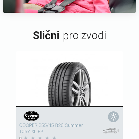
Slični
proizvodi
COOPER 255/45 R20 Summer
105Y XL FP
0