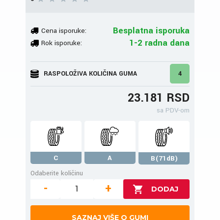
Besplatna isporuka
Cena isporuke:
1-2 radna dana
Rok isporuke:
RASPOLOŽIVA KOLIČINA GUMA
4
23.181 RSD
sa PDV-om
C
A
B(71dB)
Odaberite količinu
-
+
SAZNAJ VIŠE O GUMI