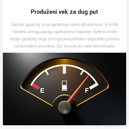
Produženi vek za dug put
Sastav gazećeg sloja garantuje nisku abrazivnost, a tvrđa
ramena omogućavaju ujednačeno habanje. Optimizovani
dizajn gazećeg sloja omogućava jednaku raspodelu pritiska
na kontaknu površinu, što dovodi do veće kilometraže.