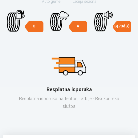
Auto gume
Letnja sezona
C
A
B(73dB)
Besplatna isporuka
Besplatna isporuka na teritoriji Srbije - Bex kurirska
služba