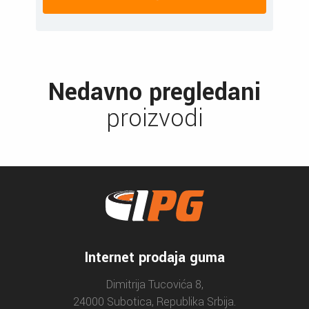
Nedavno pregledani
proizvodi
Internet prodaja guma
Dimitrija Tucovića 8,
24000 Subotica, Republika Srbija.