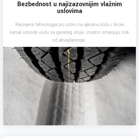
Bezbednost u najizazovnijim vlažnim
uslovima
Razvijena tehnologija po uzoru na ajkulinu kožu i široki
kanali odvode vodu sa gazećeg sloja i znatno smanjuju rizik
od akvaplaninga.