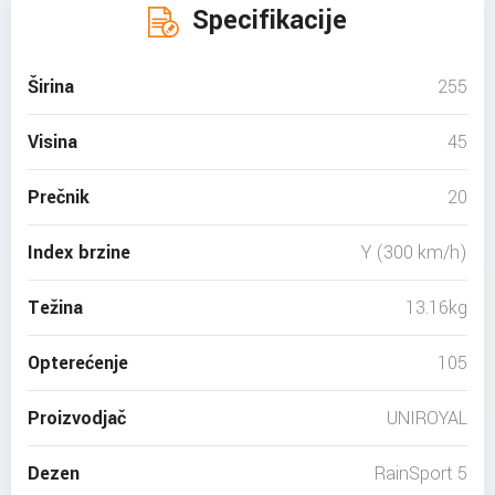
Specifikacije
Širina
255
Visina
45
Prečnik
20
Index brzine
Y (300 km/h)
Težina
13.16kg
Opterećenje
105
Proizvodjač
UNIROYAL
Dezen
RainSport 5