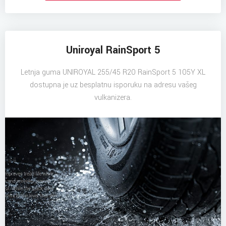
Uniroyal RainSport 5
Letnja guma UNIROYAL 255/45 R20 RainSport 5 105Y XL
dostupna je uz besplatnu isporuku na adresu vašeg
vulkanizera.