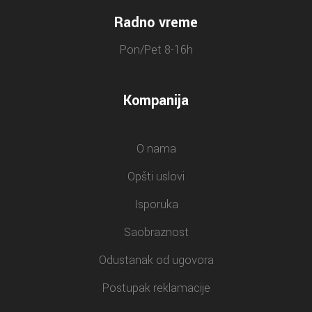
Radno vreme
Pon/Pet 8-16h
Kompanija
O nama
Opšti uslovi
Isporuka
Saobraznost
Odustanak od ugovora
Postupak reklamacije