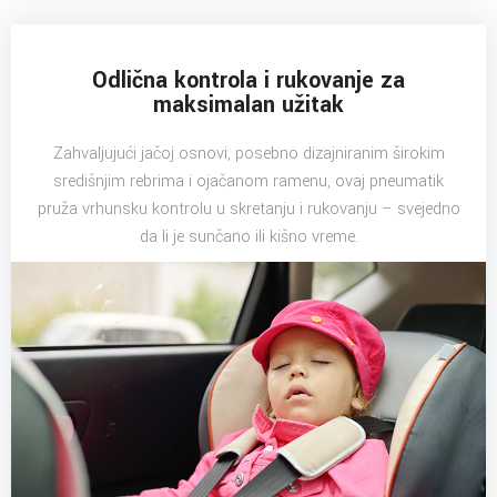
Odlična kontrola i rukovanje za
maksimalan užitak
Zahvaljujući jačoj osnovi, posebno dizajniranim širokim
središnjim rebrima i ojačanom ramenu, ovaj pneumatik
pruža vrhunsku kontrolu u skretanju i rukovanju – svejedno
da li je sunčano ili kišno vreme.