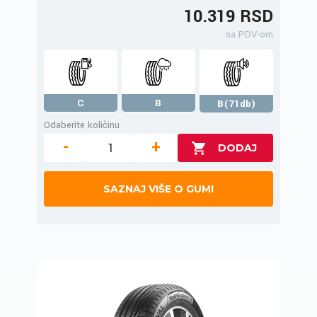
10.319 RSD
sa PDV-om
C
B
B(71db)
Odaberite količinu
-
+
SAZNAJ VIŠE O GUMI