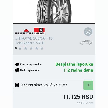
UNIROYAL 205/60 R16
RainExpert 5 92H
0
Besplatna isporuka
Cena isporuke:
1-2 radna dana
Rok isporuke:
RASPOLOŽIVA KOLIČINA GUMA
8
11.125 RSD
sa PDV-om