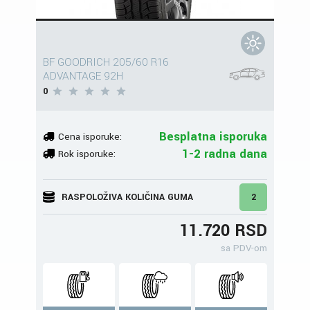
BF GOODRICH 205/60 R16
ADVANTAGE 92H
0
Besplatna isporuka
Cena isporuke:
1-2 radna dana
Rok isporuke:
RASPOLOŽIVA KOLIČINA GUMA
2
11.720 RSD
sa PDV-om