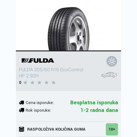
FULDA 205/60 R16 EcoControl
HP 2 92H
0
Besplatna isporuka
Cena isporuke:
1-2 radna dana
Rok isporuke:
RASPOLOŽIVA KOLIČINA GUMA
10+