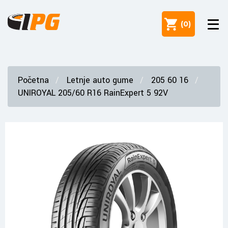
(
0
)
Početna
Letnje auto gume
205 60 16
UNIROYAL 205/60 R16 RainExpert 5 92V