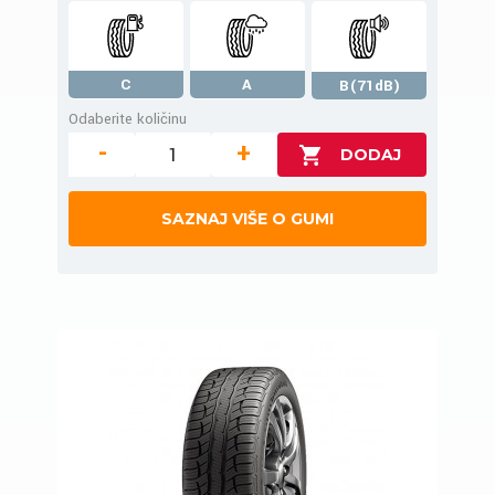
C
A
B(71dB)
Odaberite količinu
-
+
SAZNAJ VIŠE O GUMI