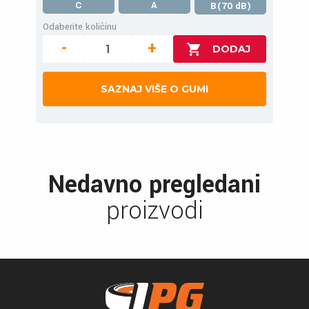
C
A
B(70 dB)
Odaberite količinu
-
+
SAZNAJ VIŠE O GUMI
Nedavno pregledani
proizvodi