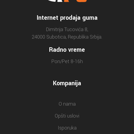
Internet prodaja guma
Dimitrija Tucovića 8,
24000 Subotica, Republika Srbija.
Radno vreme
Pon/Pet 8-16h
Kompanija
O nama
Opšti uslovi
Isporuka