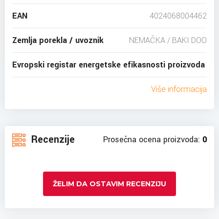
EAN
4024068004462
Zemlja porekla / uvoznik
NEMAČKA / BAKI DOO
Evropski registar energetske efikasnosti proizvoda
Više informacija
Recenzije
Prosečna ocena proizvoda:
0
ŽELIM DA OSTAVIM RECENZIJU