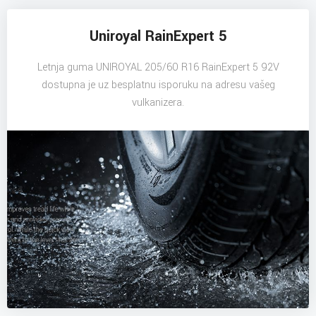
Uniroyal RainExpert 5
Letnja guma UNIROYAL 205/60 R16 RainExpert 5 92V
dostupna je uz besplatnu isporuku na adresu vašeg
vulkanizera.