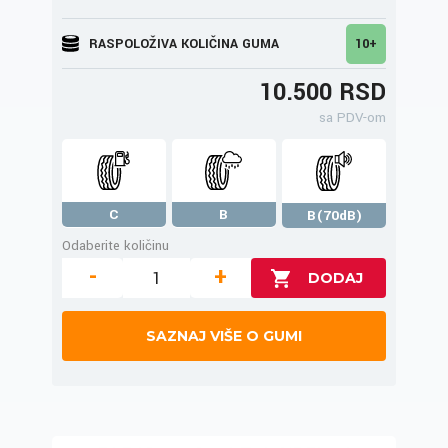
RASPOLOŽIVA KOLIČINA GUMA
10+
10.500 RSD
sa PDV-om
C
B
B(70dB)
Odaberite količinu
-
+
SAZNAJ VIŠE O GUMI