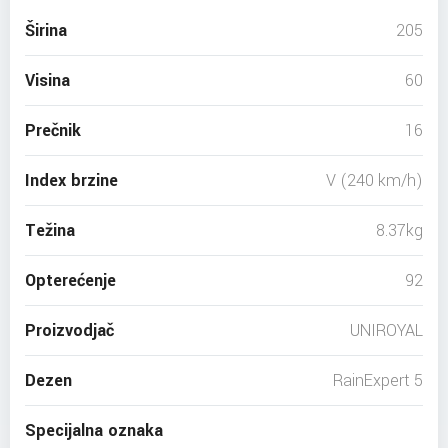
Širina
205
Visina
60
Prečnik
16
Index brzine
V (240 km/h)
Težina
8.37kg
Opterećenje
92
Proizvodjač
UNIROYAL
Dezen
RainExpert 5
Specijalna oznaka