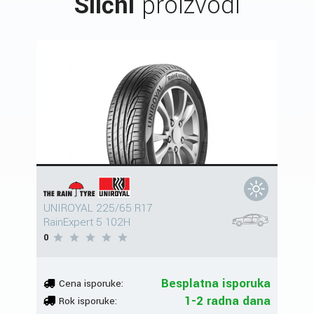
Slični
proizvodi
UNIROYAL 225/65 R17
RainExpert 5 102H
0
Besplatna isporuka
Cena isporuke:
1-2 radna dana
Rok isporuke: