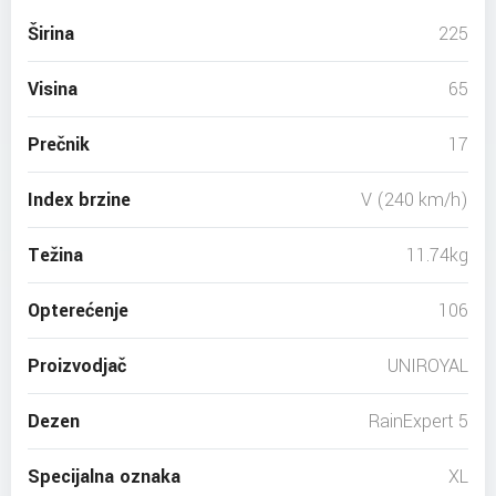
Širina
225
Visina
65
Prečnik
17
Index brzine
V (240 km/h)
Težina
11.74kg
Opterećenje
106
Proizvodjač
UNIROYAL
Dezen
RainExpert 5
Specijalna oznaka
XL