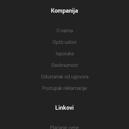
Kompanija
O nama
Opšti uslovi
Isporuka
Saobraznost
Odustanak od ugovora
Postupak reklamacije
Linkovi
Plaćanje cene