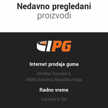
Nedavno pregledani
proizvodi
Internet prodaja guma
Dimitrija Tucovića 8,
24000 Subotica, Republika Srbija.
Radno vreme
Pon/Pet 8-16h