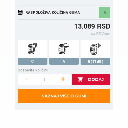
RASPOLOŽIVA KOLIČINA GUMA
4
13.089 RSD
sa PDV-om
C
A
B(71dB)
Odaberite količinu
-
+
SAZNAJ VIŠE O GUMI