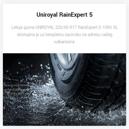
Uniroyal RainExpert 5
Letnja guma UNIROYAL 225/65 R17 RainExpert 5 106V XL
dostupna je uz besplatnu isporuku na adresu vašeg
vulkanizera.