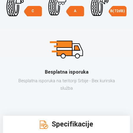
C
A
B(72dB)
Besplatna isporuka
Besplatna isporuka na teritoriji Srbije - Bex kurirska
služba
Specifikacije