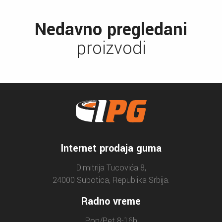
Nedavno pregledani
proizvodi
Internet prodaja guma
Dimitrija Tucovića 8,
24000 Subotica, Republika Srbija.
Radno vreme
Pon/Pet 8-16h