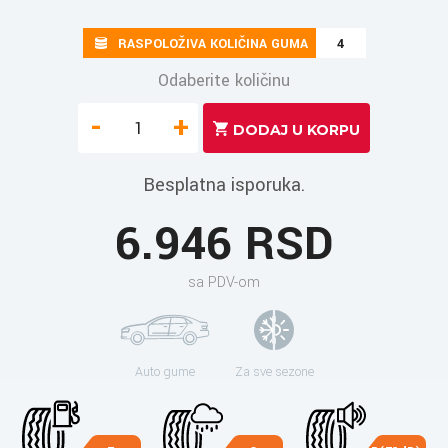
RASPOLOŽIVA KOLIČINA GUMA
4
Odaberite količinu
-
+
Besplatna isporuka.
6.946 RSD
sa PDV-om
Auto gume
Za sve sezone