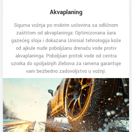
Akvaplaning
Sigurna vožnja po mokrim uslovima sa odličnom
zaštitom od akvaplaninga: Optimizovana šara
gazećeg sloja i dokazana Uniroial tehnologija kože
od ajkule nude poboljšanu drenažu vode protiv
akvaplaninga. Poboljšan protok vode od centra
uzorka do spoljašnjih žlebova za ramena garantuje
vam bezbedno zadovoljstvo u vožnji.