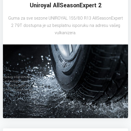
Uniroyal AllSeasonExpert 2
Guma za sve sezone UNIROYAL 155/80 R13 AllSeasonExpert
2 79T dostupna je uz besplatnu isporuku na adresu vašeg
vulkanizera.