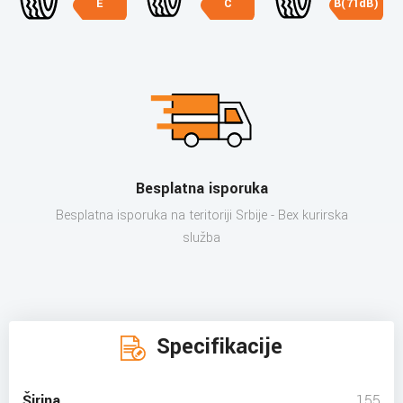
E
C
B(71dB)
Besplatna isporuka
Besplatna isporuka na teritoriji Srbije - Bex kurirska
služba
Specifikacije
Širina
155