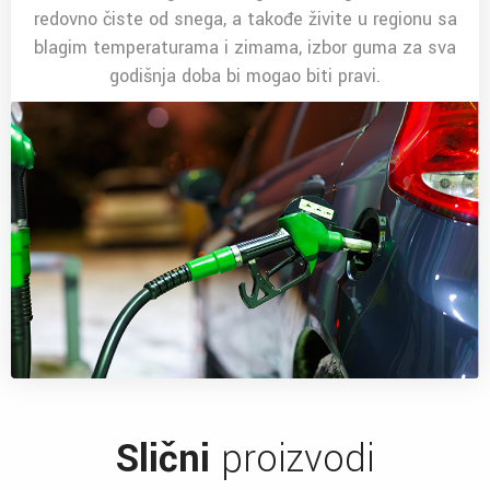
redovno čiste od snega, a takođe živite u regionu sa
blagim temperaturama i zimama, izbor guma za sva
godišnja doba bi mogao biti pravi.
Slični
proizvodi