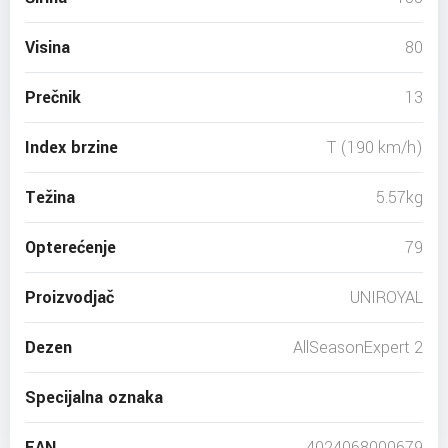
Visina
80
Prečnik
13
Index brzine
T (190 km/h)
Težina
5.57kg
Opterećenje
79
Proizvodjač
UNIROYAL
Dezen
AllSeasonExpert 2
Specijalna oznaka
EAN
4024068000679