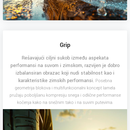
Grip
Rešavajući ciljni sukob između aspekata
performansi na suvom i zimskom, razvijen je dobro
izbalansiran obrazac koji nudi stabilnost kao i
karakteristike zimskih performansi.
Posebna
geometrija blokova i multifunkcionalni koncept lamela
pružaju poboljšanu kompresiju snega i odlične performanse
kočenja kako na snežnim tako i na suvim putevima.