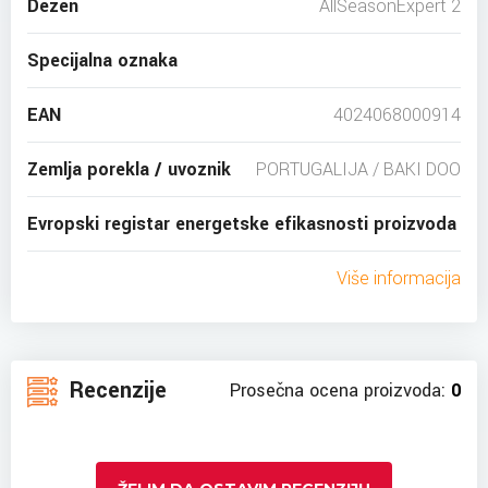
Dezen
AllSeasonExpert 2
Specijalna oznaka
EAN
4024068000914
Zemlja porekla / uvoznik
PORTUGALIJA / BAKI DOO
Evropski registar energetske efikasnosti proizvoda
Više informacija
Recenzije
Prosečna ocena proizvoda:
0