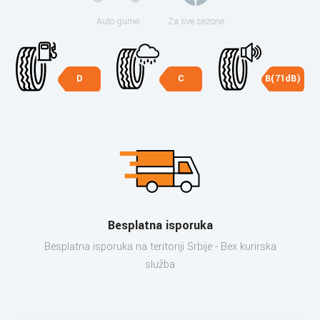
Auto gume
Za sve sezone
D
C
B(71dB)
Besplatna isporuka
Besplatna isporuka na teritoriji Srbije - Bex kurirska
služba