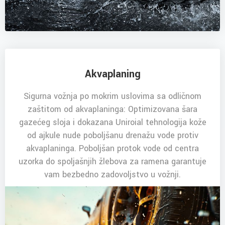
Akvaplaning
Sigurna vožnja po mokrim uslovima sa odličnom
zaštitom od akvaplaninga: Optimizovana šara
gazećeg sloja i dokazana Uniroial tehnologija kože
od ajkule nude poboljšanu drenažu vode protiv
akvaplaninga. Poboljšan protok vode od centra
uzorka do spoljašnjih žlebova za ramena garantuje
vam bezbedno zadovoljstvo u vožnji.