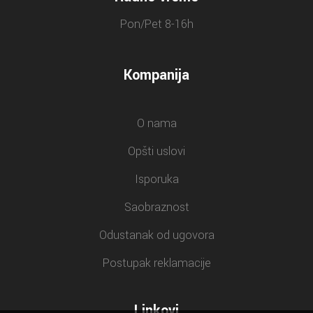
Pon/Pet 8-16h
Kompanija
O nama
Opšti uslovi
Isporuka
Saobraznost
Odustanak od ugovora
Postupak reklamacije
Linkovi