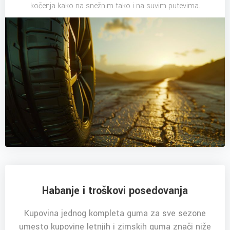
kočenja kako na snežnim tako i na suvim putevima.
Habanje i troškovi posedovanja
Kupovina jednog kompleta guma za sve sezone
umesto kupovine letnjih i zimskih guma znači niže