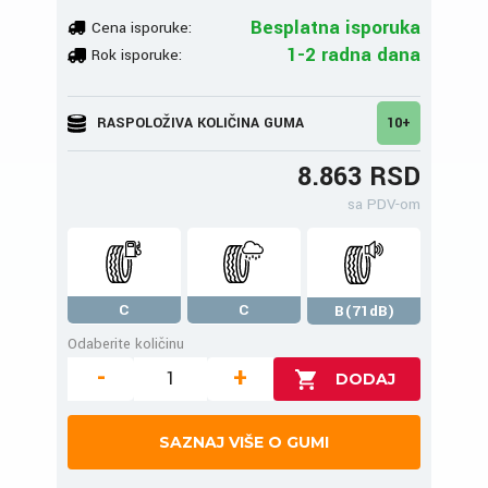
Besplatna isporuka
Cena isporuke:
1-2 radna dana
Rok isporuke:
RASPOLOŽIVA KOLIČINA GUMA
10+
8.863 RSD
sa PDV-om
C
C
B(71dB)
Odaberite količinu
-
+
SAZNAJ VIŠE O GUMI