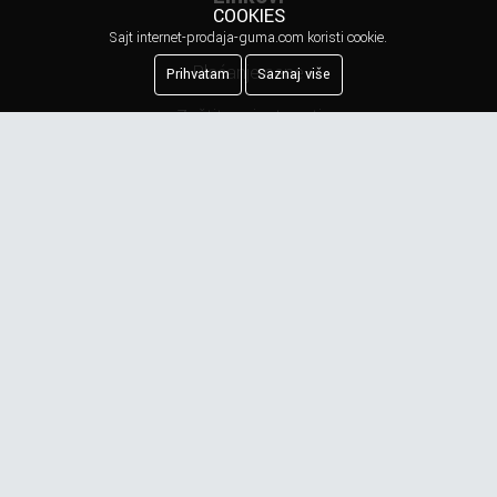
COOKIES
Sajt internet-prodaja-guma.com koristi cookie.
Plaćanje cene
Prihvatam
Saznaj više
Zaštita privatnosti
Kreiranje porudžbine
Reklamacija
Najčešća pitanja
Obaveštenje o privatnosti
Newsletter
Prijavite se na našu mejling listu.