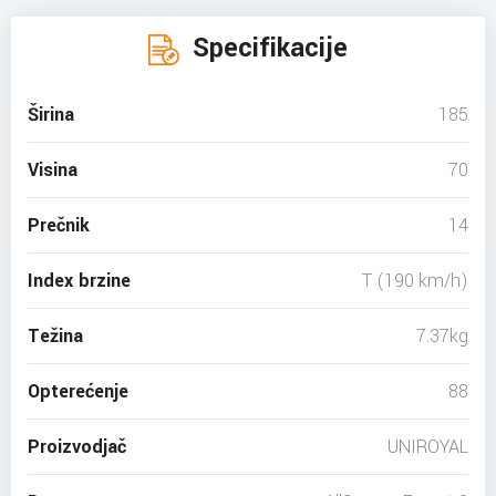
Specifikacije
Širina
185
Visina
70
Prečnik
14
Index brzine
T (190 km/h)
Težina
7.37kg
Opterećenje
88
Proizvodjač
UNIROYAL