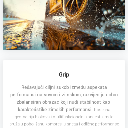
Grip
Rešavajući ciljni sukob između aspekata
performansi na suvom i zimskom, razvijen je dobro
izbalansiran obrazac koji nudi stabilnost kao i
karakteristike zimskih performansi.
Posebna
geometrija blokova i multifunkcionalni koncept lamela
pružaju poboljšanu kompresiju snega i odlične performanse