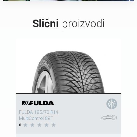
Slični
proizvodi
FULDA 185/70 R14
MultiControl 88T
0