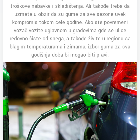
troškove nabavke i skladištenja. Ali takođe treba da
uzmete u obzir da su gume za sve sezone uvek
kompromis tokom cele godine. Ako ste povremeni
vozač vozite uglavnom u gradovima gde se ulice
redovno čiste od snega, a takođe živite u regionu sa
blagim temperaturama i zimama, izbor guma za sva
godišnja doba bi mogao biti pravi.