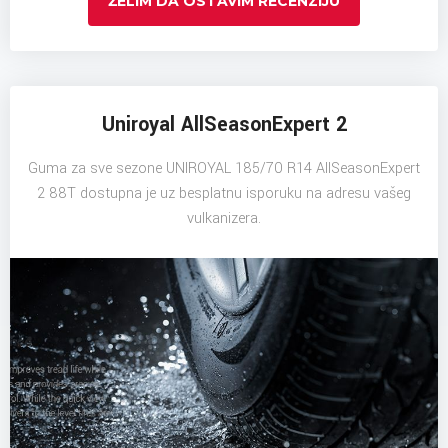
ŽELIM DA OSTAVIM RECENZIJU
Uniroyal AllSeasonExpert 2
Guma za sve sezone UNIROYAL 185/70 R14 AllSeasonExpert
2 88T dostupna je uz besplatnu isporuku na adresu vašeg
vulkanizera.