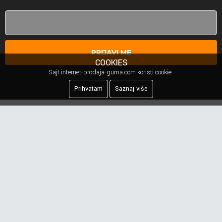
PRIJAVI ME
COOKIES
Sajt internet-prodaja-guma.com koristi cookie.
Prihvatam
Saznaj više