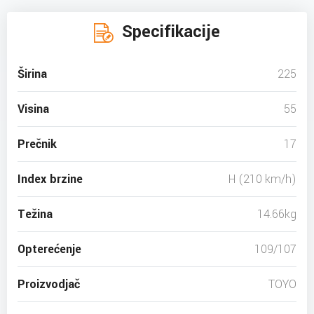
Specifikacije
Širina
225
Visina
55
Prečnik
17
Index brzine
H (210 km/h)
Težina
14.66kg
Opterećenje
109/107
Proizvodjač
TOYO