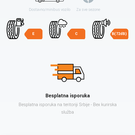
Dostavno/minibus vozilo
Za sve sezone
E
C
B(72dB)
Besplatna isporuka
Besplatna isporuka na teritoriji Srbije - Bex kurirska
služba