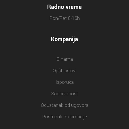
Radno vreme
Pon/Pet 8-16h
Kompanija
O nama
Opšti uslovi
Isporuka
Saobraznost
Odustanak od ugovora
Postupak reklamacije