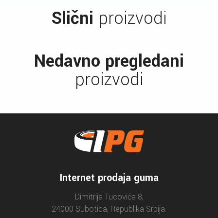
Slični
proizvodi
Nedavno pregledani
proizvodi
Internet prodaja guma
Dimitrija Tucovića 8,
24000 Subotica, Republika Srbija.