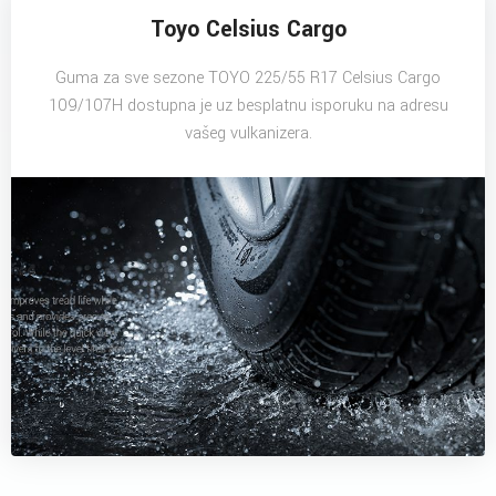
Toyo Celsius Cargo
Guma za sve sezone TOYO 225/55 R17 Celsius Cargo
109/107H dostupna je uz besplatnu isporuku na adresu
vašeg vulkanizera.