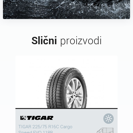
Slični
proizvodi
TIGAR 225/75 R16C Cargo
Speed EVO 118R