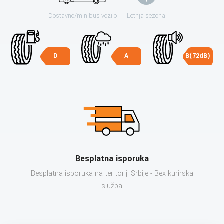
Dostavno/minibus vozilo
Letnja sezona
D
A
B(72dB)
Besplatna isporuka
Besplatna isporuka na teritoriji Srbije - Bex kurirska
služba