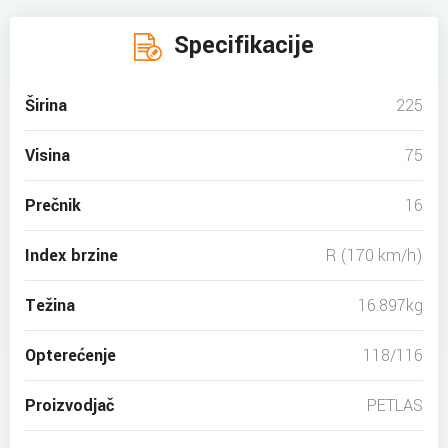
Specifikacije
Širina
225
Visina
75
Prečnik
16
Index brzine
R (170 km/h)
Težina
16.897kg
Opterećenje
118/116
Proizvodjač
PETLAS