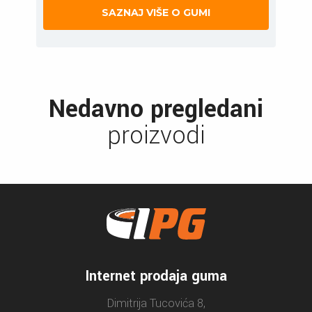
SAZNAJ VIŠE O GUMI
Nedavno pregledani
proizvodi
Internet prodaja guma
Dimitrija Tucovića 8,