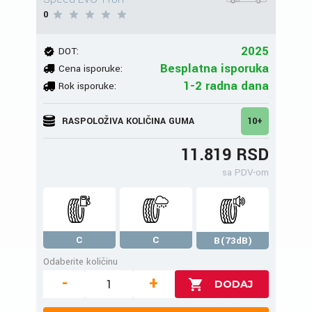
0
2025
DOT:
Besplatna isporuka
Cena isporuke:
1-2 radna dana
Rok isporuke:
RASPOLOŽIVA KOLIČINA GUMA
10+
11.819 RSD
sa PDV-om
C
C
B(73dB)
Odaberite količinu
-
+