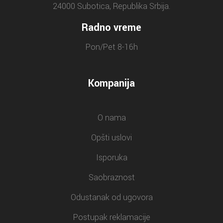
24000 Subotica, Republika Srbija.
Radno vreme
Pon/Pet 8-16h
Kompanija
O nama
Opšti uslovi
Isporuka
Saobraznost
Odustanak od ugovora
Postupak reklamacije