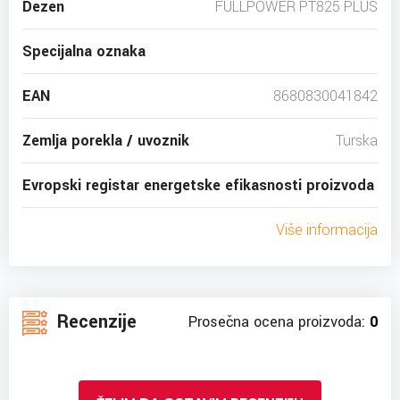
Dezen
FULLPOWER PT825 PLUS
Specijalna oznaka
EAN
8680830041842
Zemlja porekla / uvoznik
Turska
Evropski registar energetske efikasnosti proizvoda
Više informacija
Recenzije
Prosečna ocena proizvoda:
0