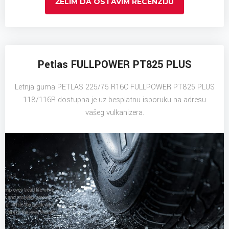
ŽELIM DA OSTAVIM RECENZIJU
Petlas FULLPOWER PT825 PLUS
Letnja guma PETLAS 225/75 R16C FULLPOWER PT825 PLUS
118/116R dostupna je uz besplatnu isporuku na adresu
vašeg vulkanizera.