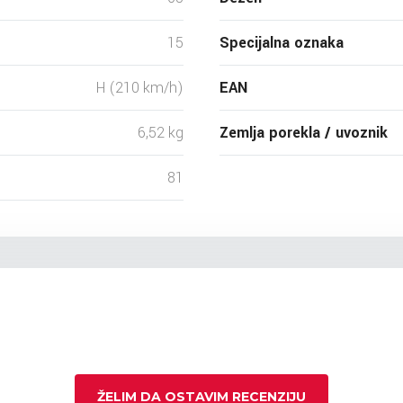
15
Specijalna oznaka
H (210 km/h)
EAN
6,52 kg
Zemlja porekla / uvoznik
81
ŽELIM DA OSTAVIM RECENZIJU