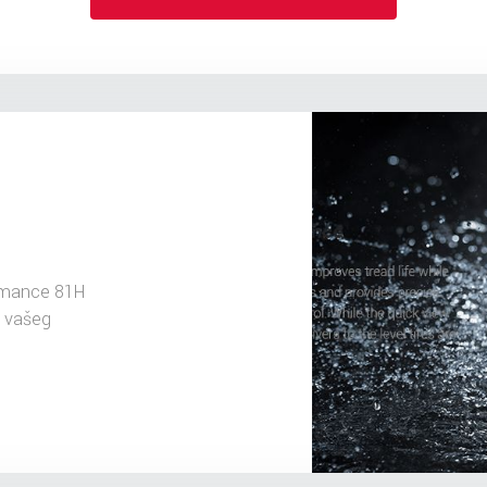
rmance 81H
u vašeg