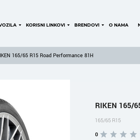
VOZILA
KORISNI LINKOVI
BRENDOVI
O NAMA
IKEN 165/65 R15 Road Performance 81H
RIKEN 165/6
165/65 R15
0