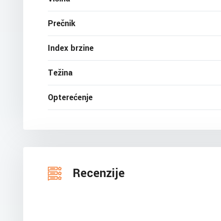
Prečnik
Index brzine
Težina
Opterećenje
Recenzije