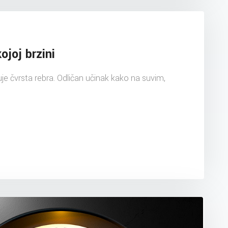
ojoj brzini
uje čvrsta rebra. Odličan učinak kako na suvim,