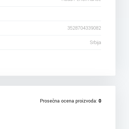
3528704339082
Srbija
Prosečna ocena proizvoda:
0