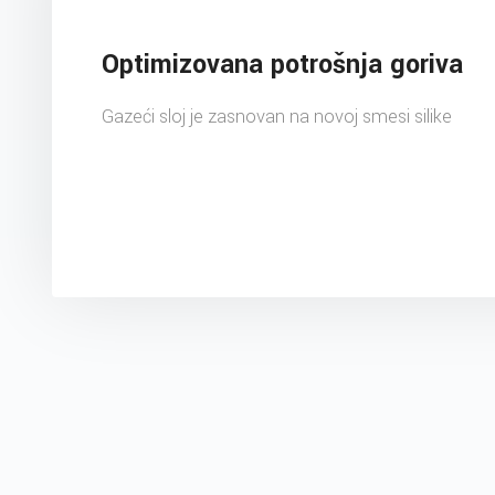
Optimizovana potrošnja goriva
Gazeći sloj je zasnovan na novoj smesi silike