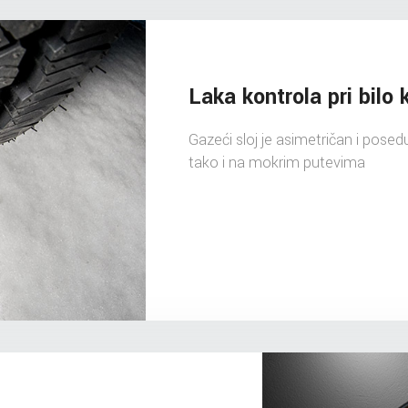
Laka kontrola pri bilo k
Gazeći sloj je asimetričan i posed
tako i na mokrim putevima