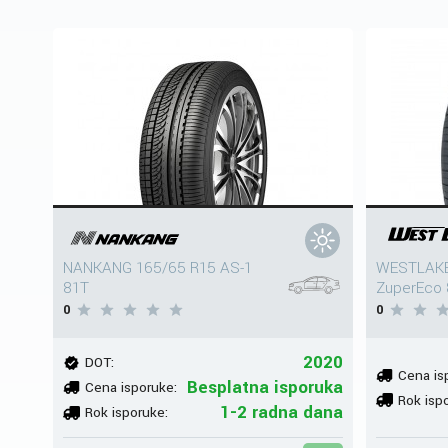
NANKANG 165/65 R15 AS-1
WESTLAKE
81T
ZuperEco
0
0
2020
DOT:
Cena is
Besplatna isporuka
Cena isporuke:
Rok isp
1-2 radna dana
Rok isporuke: