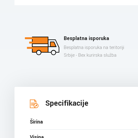
Besplatna isporuka
Besplatna isporuka na teritoriji
Srbije - Bex kurirska služba
Specifikacije
Širina
Visina