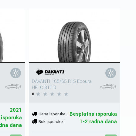
I
DAVANTI 165/65 R15 Ecoura
HP1C 81T 0
0
2021
Besplatna isporuka
Cena isporuke:
 isporuka
1-2 radna dana
Rok isporuke:
adna dana