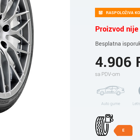
RASPOLOŽIVA KO
Proizvod nij
Besplatna isporu
4.906
sa PDV-om
Auto gume
Letn
E