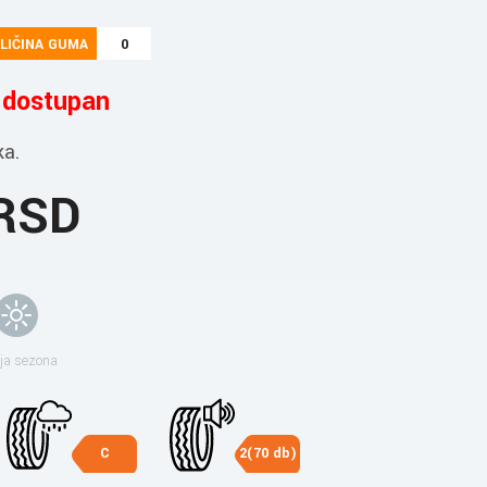
LIČINA GUMA
0
e dostupan
ka.
 RSD
ja sezona
C
2(70 db)