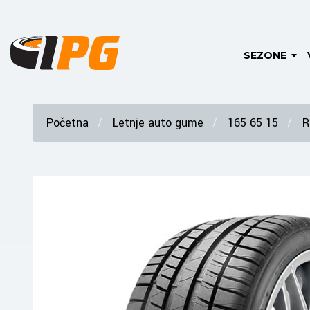
SEZONE
Početna
Letnje auto gume
165 65 15
R