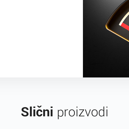
Slični
proizvodi