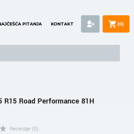
NAJČEŠĆA PITANJA
KONTAKT
(
0
)
5 R15 Road Performance 81H
Recenzije (0)