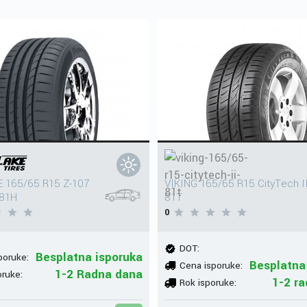
 165/65 R15 Z-107
VIKING 165/65 R15 CityTech I
 81H
81T
0
DOT:
Besplatna isporuka
poruke:
Besplatna
Cena isporuke:
1-2 Radna dana
oruke:
1-2 r
Rok isporuke: