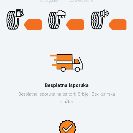
Auto gume
Za sve sezone
Besplatna isporuka
Besplatna isporuka na teritoriji Srbije - Bex kurirska
služba