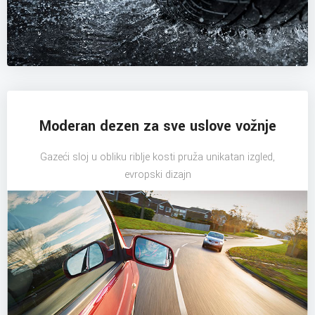
Moderan dezen za sve uslove vožnje
Gazeći sloj u obliku riblje kosti pruža unikatan izgled,
evropski dizajn