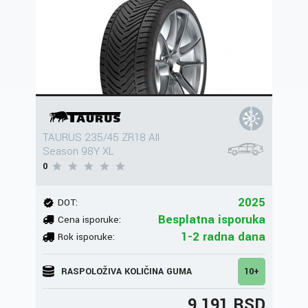
TAURUS 235/45 ZR18 All
Season 98Y XL
0
2025
DOT:
Besplatna isporuka
Cena isporuke:
1-2 radna dana
Rok isporuke:
RASPOLOŽIVA KOLIČINA GUMA
10+
9.191 RSD