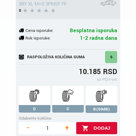
98Y XL M+S 3PMSF FP
0
Besplatna isporuka
Cena isporuke:
1-2 radna dana
Rok isporuke:
RASPOLOŽIVA KOLIČINA GUMA
6
10.185 RSD
sa PDV-om
D
C
B(69dB)
Odaberite količinu
-
+