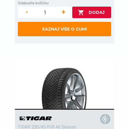
Odaberite količinu
-
+
SAZNAJ VIŠE O GUMI
TIGAR 235/45 R18 All Season