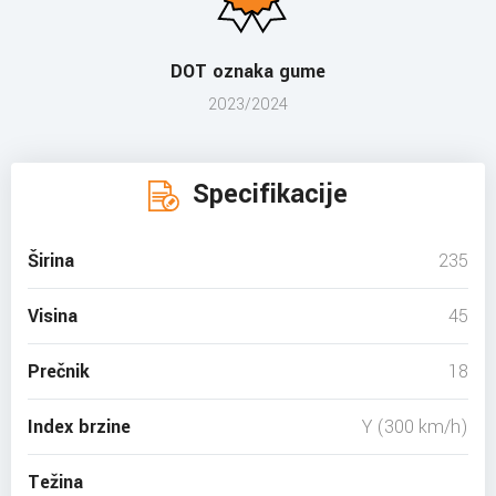
DOT oznaka gume
2023/2024
Specifikacije
Širina
235
Visina
45
Prečnik
18
Index brzine
Y (300 km/h)
Težina