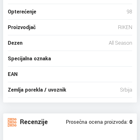
Opterećenje
98
Proizvodjač
RIKEN
Dezen
All Season
Specijalna oznaka
EAN
Zemlja porekla / uvoznik
Srbija
Recenzije
Prosečna ocena proizvoda:
0