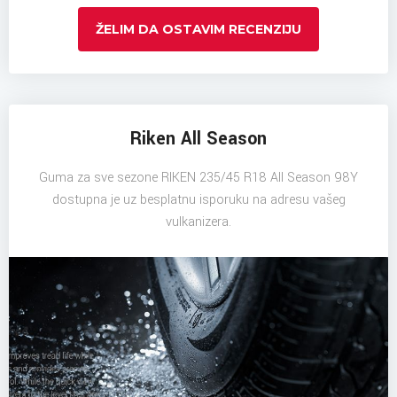
ŽELIM DA OSTAVIM RECENZIJU
Riken All Season
Guma za sve sezone RIKEN 235/45 R18 All Season 98Y
dostupna je uz besplatnu isporuku na adresu vašeg
vulkanizera.