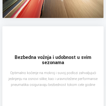
Bezbedna vožnja i udobnost u svim
sezonama
Optimalno kočenje na mokroj i suvoj podlozi zahvaljujući
jedinjenju na osnovi silike, kao i uravnotežene performanse
pneumatika osiguravaju bezbednost tokom cele godine