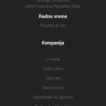
Dimitrija Tucovića 8,
24000 Subotica, Republika Srbija.
Radno vreme
Pon/Pet 8-16h
Kompanija
O nama
Opšti uslovi
Isporuka
Saobraznost
Odustanak od ugovora