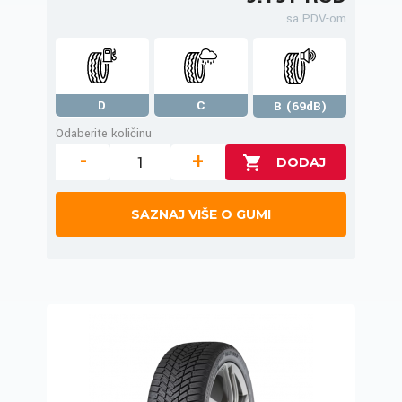
sa PDV-om
D
C
B (69dB)
Odaberite količinu
-
+
SAZNAJ VIŠE O GUMI