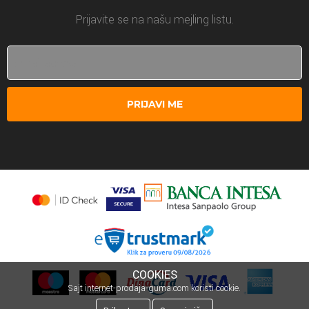
Prijavite se na našu mejling listu.
PRIJAVI ME
COOKIES
Sajt internet-prodaja-guma.com koristi cookie.