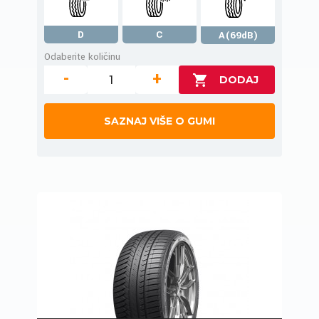
D
C
A(69dB)
Odaberite količinu
-
+
SAZNAJ VIŠE O GUMI