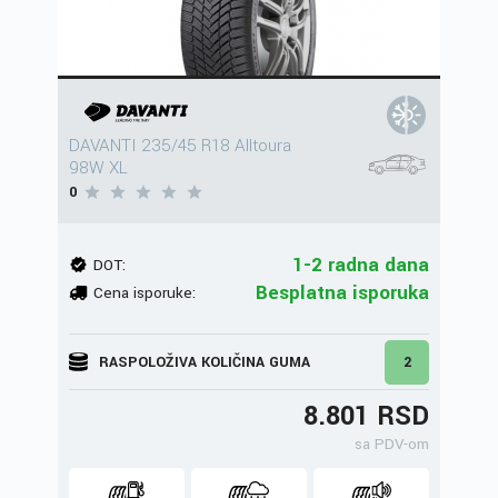
DAVANTI 235/45 R18 Alltoura
98W XL
0
1-2 radna dana
DOT:
Besplatna isporuka
Cena isporuke:
RASPOLOŽIVA KOLIČINA GUMA
2
8.801 RSD
sa PDV-om