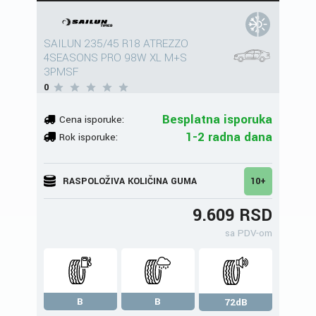
SAILUN 235/45 R18 ATREZZO
4SEASONS PRO 98W XL M+S
3PMSF
0
Besplatna isporuka
Cena isporuke:
1-2 radna dana
Rok isporuke:
RASPOLOŽIVA KOLIČINA GUMA
10+
9.609 RSD
sa PDV-om
B
B
72dB